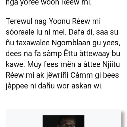
nga yoree woon Réew mi.
Terewul nag Yoonu Réew mi
sóoraale lu ni mel. Dafa di, saa su
ñu taxawalee Ngomblaan gu yees,
dees na fa sàmp Ëttu àttewaay bu
kawe. Muy fees mën a àttee Njiitu
Réew mi ak jëwriñi Càmm gi bees
jàppee ni dañu wor askan wi.