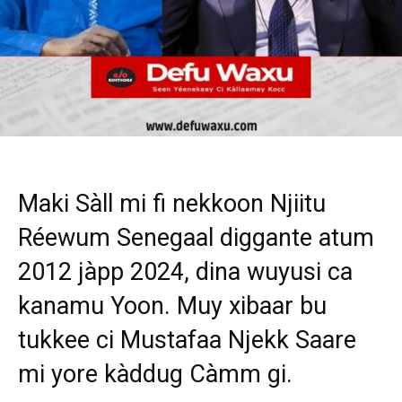
Maki Sàll mi fi nekkoon Njiitu
Réewum Senegaal diggante atum
2012 jàpp 2024, dina wuyusi ca
kanamu Yoon. Muy xibaar bu
tukkee ci Mustafaa Njekk Saare
mi yore kàddug Càmm gi.