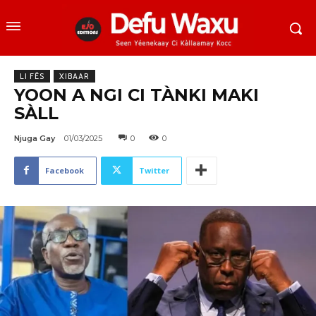
LI FËS
XIBAAR
YOON A NGI CI TÀNKI MAKI
SÀLL
Njuga Gay
01/03/2025
0
0
Facebook
Twitter