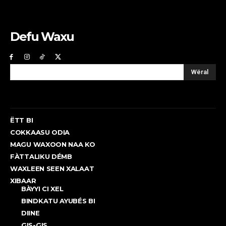
Defu Waxu
Wëral
ËTT BI
COKKAASU ODIA
MAGU WAXOON NAA KO
FÀTTALIKU DÉMB
WAXLEEN SEEN XALAAT
XIBAAR
BÀYYI CI XEL
BINDKATU AYUBÉS BI
DIINE
GIS-GIS