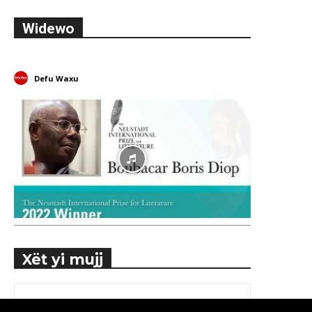
Widewo
Defu Waxu
Xët yi mujj