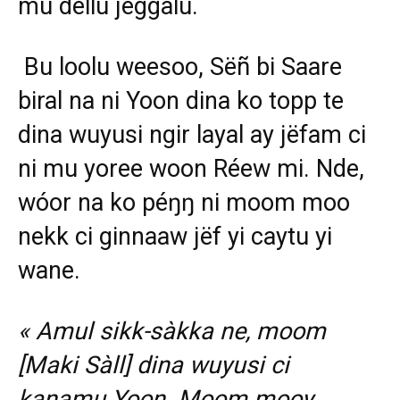
mu dellu jéggalu.
Bu loolu weesoo, Sëñ bi Saare
biral na ni Yoon dina ko topp te
dina wuyusi ngir layal ay jëfam ci
ni mu yoree woon Réew mi. Nde,
wóor na ko péŋŋ ni moom moo
nekk ci ginnaaw jëf yi caytu yi
wane.
« Amul sikk-sàkka ne, moom
[Maki Sàll] dina wuyusi ci
kanamu Yoon. Moom mooy