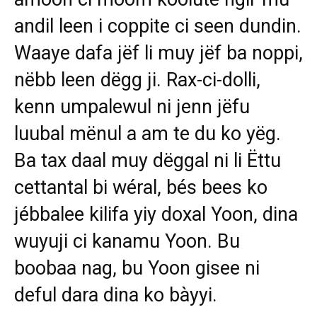
andil leen i coppite ci seen dundin.
Waaye dafa jëf li muy jëf ba noppi,
nëbb leen dëgg ji. Rax-ci-dolli,
kenn umpalewul ni jenn jëfu
luubal mënul a am te du ko yëg.
Ba tax daal muy dëggal ni li Ëttu
cettantal bi wéral, bés bees ko
jébbalee kilifa yiy doxal Yoon, dina
wuyuji ci kanamu Yoon. Bu
boobaa nag, bu Yoon gisee ni
deful dara dina ko bàyyi.