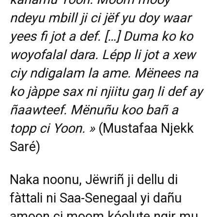
ndeyu mbill ji ci jëf yu doy waar
yees fi jot a def. […] Duma ko ko
woyofalal dara. Lépp li jot a xew
ciy ndigalam la ame. Mënees na
ko jàppe sax ni njiitu gaŋ li def ay
ñaawteef. Mënuñu koo bañ a
topp ci Yoon. »
(Mustafaa Njekk
Saré)
Naka noonu, Jëwriñ ji dellu di
fàttali ni Saa-Senegaal yi dañu
amoon ci moom kóolute ngir mu