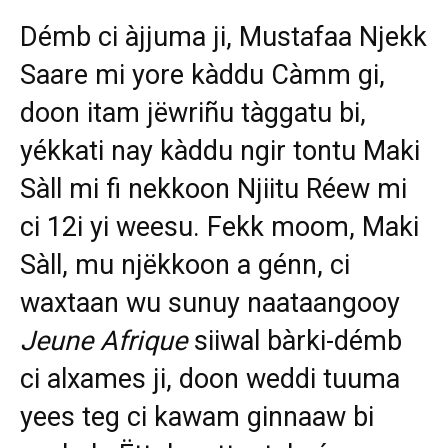
Démb ci àjjuma ji, Mustafaa Njekk
Saare mi yore kàddu Càmm gi,
doon itam jëwriñu tàggatu bi,
yékkati nay kàddu ngir tontu Maki
Sàll mi fi nekkoon Njiitu Réew mi
ci 12i yi weesu. Fekk moom, Maki
Sàll, mu njëkkoon a génn, ci
waxtaan wu sunuy naataangooy
Jeune Afrique
siiwal bàrki-démb
ci alxames ji, doon weddi tuuma
yees teg ci kawam ginnaaw bi