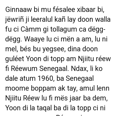
Ginnaaw bi mu fésalee xibaar bi,
jëwriñ ji leeralul kañ lay doon walla
fu ci Càmm gi tollagum ca dëgg-
dëgg. Waaye lu ci mën a am, lu ni
mel, bés bu yegsee, dina doon
guléet Yoon di topp am Njiitu réew
fi Réewum Senegaal. Ndax, li ko
dale atum 1960, ba Senegaal
moome boppam ak tay, amul lenn
Njiitu Réew lu fi mës jaar ba dem,
Yoon di la taqal ba di la topp ci ni