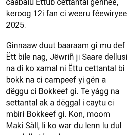
caabalu Ëttub cettantal génnee,
keroog 12i fan ci weeru féewiryee
2025.
Ginnaaw duut baaraam gi mu def
Ëtt bile nag, Jëwriñ ji Saare dellusi
na di ko xamal ni Ëttu cettantal bi
bokk na ci campeef yi gën a
dëggu ci Bokkeef gi. Te yàgg na
settantal ak a dëggal i caytu ci
mbiri Bokkeef gi. Kon, moom
Maki Sàll, li ko war du lenn lu dul