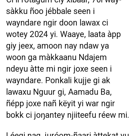
sàkku ñoo jébbale seen i
wayndare ngir doon lawax ci
wotey 2024 yi. Waaye, laata àpp
giy jeex, amoon nay ndaw ya
woon ga màkkaanu Ndajem
ndeyu àtte mi ngir joxe seen i
wayndare. Ponkali kujje gi ak
lawaxu Nguur gi, Aamadu Ba,
ñépp joxe nañ këyit yi war ngir
bokk ci joŋantey njiiteefu réew mi.
Léegi nag, juróom-ñaari àttekat yu