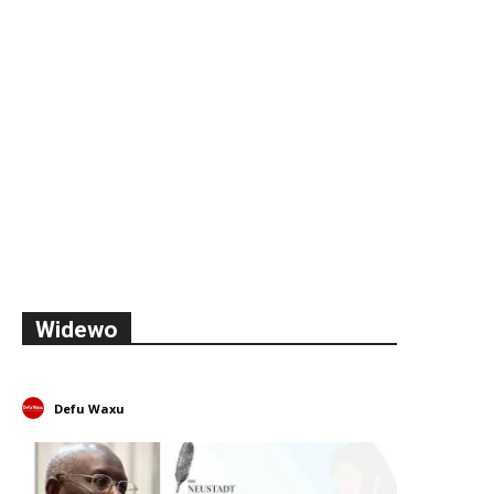
Widewo
Defu Waxu