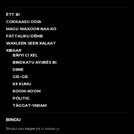
ËTT BI
COKKAASU ODIA
MAGU WAXOON NAA KO
FÀTTALIKU DÉMB
WAXLEEN SEEN XALAAT
XIBAAR
BÀYYI CI XEL
BINDKATU AYUBÉS BI
DIINE
GIS-GIS
KII KUMU
KOOM-KOOM
PÓLITIG
TÀGGAT-YARAM
BINDU
Bindul soo bëgee jot ci xibaar yi