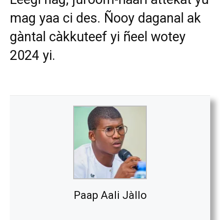
mag yaa ci des. Ñooy daganal ak
gàntal càkkuteef yi ñeel wotey
2024 yi.
Paap Aali Jàllo