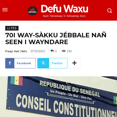
LI FËS
70I WAY-SÀKKU JÉBBALE NAÑ
SEEN I WAYNDARE
Paap Aali Jàllo
27/12/2023
0
230
Facebook
Twitter