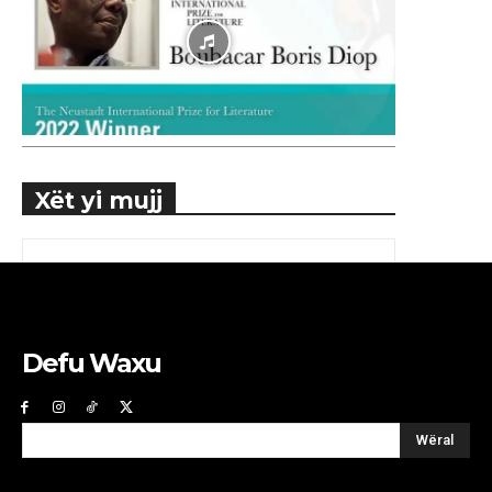
Xët yi mujj
Defu Waxu
Wëral