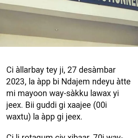
Ci àllarbay tey ji, 27 desàmbar
2023, la àpp bi Ndajem ndeyu àtte
mi mayoon way-sàkku lawax yi
jeex. Bii guddi gi xaajee (00i
waxtu) la àpp gi jeex.
Ci li rotagum ciy xibaar, 70i way-