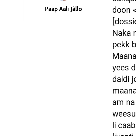
Paap Aali Jàllo
doon «
[dossi
Naka n
pekk b
Maana
yees d
daldi 
maanaa
am na 
weesu 
li caa