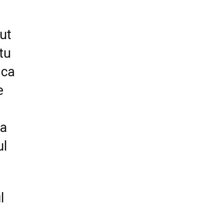
ut
tu
 ca
e
na
ul
l