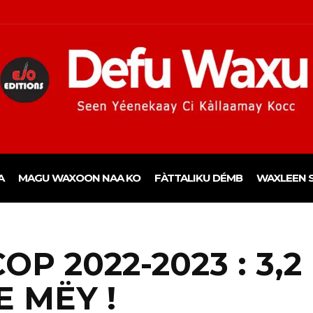
A
MAGU WAXOON NAA KO
FÀTTALIKU DÉMB
WAXLEEN S
P 2022-2023 : 3,2
E MËY !