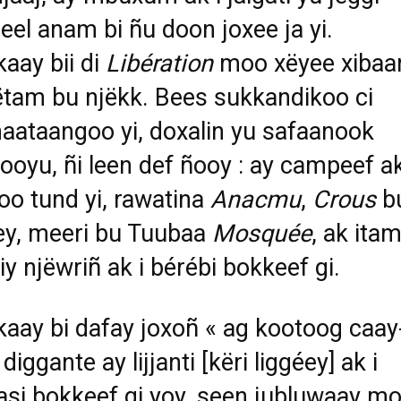
eel anam bi ñu doon joxee ja yi.
aay bii di
Libération
moo xëyee xibaa
xëtam bu njëkk. Bees sukkandikoo ci
aataangoo yi, doxalin yu safaanook
ooyu, ñi leen def ñooy : ay campeef a
o tund yi, rawatina
Anacmu
,
Crous
b
y, meeri bu Tuubaa
Mosquée
, ak itam
iy njëwriñ ak i bérébi bokkeef gi.
aay bi dafay joxoñ « ag kootoog caay
diggante ay lijjanti [këri liggéey] ak i
si bokkeef gi yoy, seen jubluwaay m