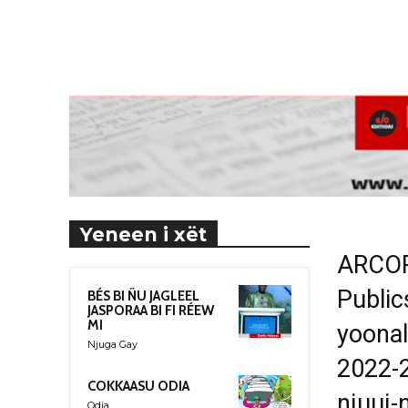
Yeneen i xët
ARCOP 
Public
BÉS BI ÑU JAGLEEL
JASPORAA BI FI RÉEW
MI
yoonal
Njuga Gay
2022-2
COKKAASU ODIA
njuuj-
Odia