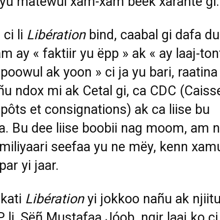
ti yu matewul xam-xam beek xarañte gi.
 ci li
Libération
bind, caabal gi dafa du
m ay « faktiir yu ëpp » ak « ay laaj-ton
poowul ak yoon » ci ja yu bari, raatina
ñu ndox mi ak Cetal gi, ca CDC (Caiss
pôts et consignations) ak ca liise bu
a. Bu dee liise boobii nag moom, am 
i miliyaari seefaa yu ne mëy, kenn xam
ar yi jaar.
kati
Libération
yi jokkoo nañu ak njiitu
li, Sëñ Mustafaa Jóob, ngir laaj ko ci