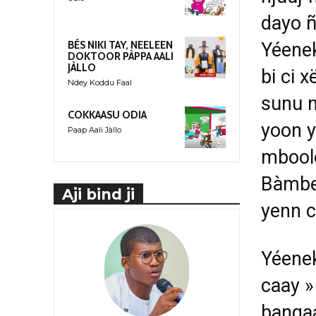
dayo ñ
Yéenek
BÉS NIKI TAY, NEELEEN
DOKTOOR PÀPPA AALI
JÀLLO
bi ci 
Ndey Koddu Faal
sunu n
COKKAASU ODIA
yoon y
Paap Aali Jàllo
mboolo
Bàmbe
Aji bind ji
yenn c
Yéenek
caay » 
banqaa