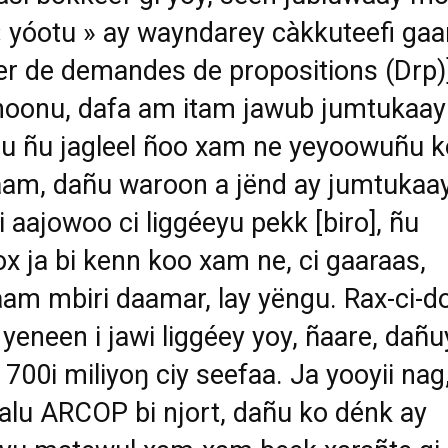
 yóotu » ay wayndarey càkkuteefi gaa
er de demandes de propositions (Drp)]
oonu, dafa am itam jawub jumtukaay
u ñu jagleel ñoo xam ne yeyoowuñu k
am, dañu waroon a jënd ay jumtukaa
i aajowoo ci liggéeyu pekk [biro], ñu
jox ja bi kenn koo xam ne, ci gaaraas,
m mbiri daamar, lay yëngu. Rax-ci-dol
yeneen i jawi liggéey yoy, ñaare, dañu
700i miliyoŋ ciy seefaa. Ja yooyii nag,
balu ARCOP bi njort, dañu ko dénk ay