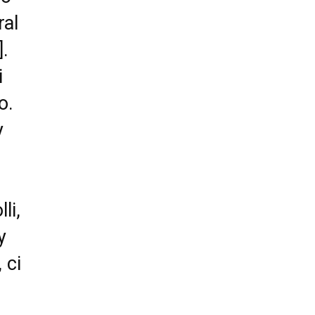
ral
.
i
o.
y
li,
y
 ci