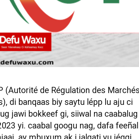
(Autorité de Régulation des Marché
s), di banqaas biy saytu lépp lu aju ci
ug jawi bokkeef gi, siiwal na caabalug 
023 yi. caabal googu nag, dafa feeñal
njaaj, ay mbuxum ak i jalgati yu jéggi