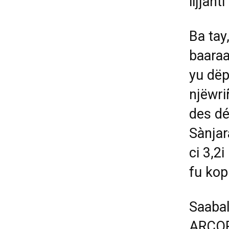
lijjan
Ba tay,
baaraa
yu dëp
njëwri
des dé
Sànjar
ci 3,2
fu kopp
Saabal
ARCOP 