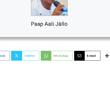
Paap Aali Jàllo
book
Twitter
WhatsApp
E-mail