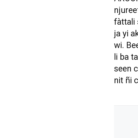
njuree
fàttali
ja yi 
wi. Be
li ba 
seen c
nit ñi c