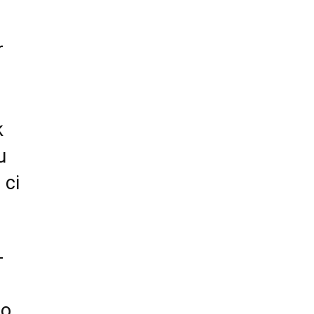
r
k
u
 ci
-
oo