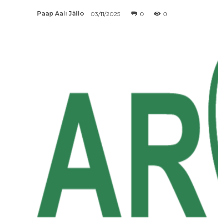
Paap Aali Jàllo
03/11/2025
0
0