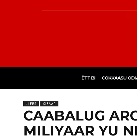
ËTT BI
COKKAASU ODI
LI FËS
XIBAAR
CAABALUG ARCO
MILIYAAR YU N