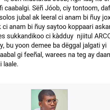
fi caabalgi. Sëñ Jóob, ciy tontoom, da
 solos jubal ak leeral ci anam bi ñuy jo
ak ci anam bi ñuy saytoo koppaari aska
es sukkandikoo ci kàdduy njiitul ARC
tay, bu yoon demee ba dëggal jalgati yi
aabal gi feeñal, warees na teg ay daa
i laale.