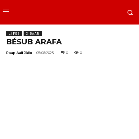
LI FËS
XIBAAR
BÉSUB ARAFA
Paap Aali Jàllo
05/06/2025
0
0
Facebook
Twitter
WhatsApp