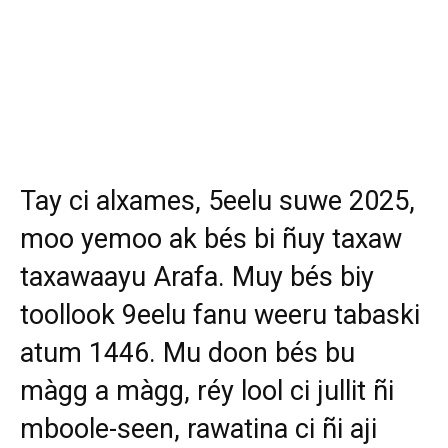
Tay ci alxames, 5eelu suwe 2025,
moo yemoo ak bés bi ñuy taxaw
taxawaayu Arafa. Muy bés biy
toollook 9eelu fanu weeru tabaski
atum 1446. Mu doon bés bu
màgg a màgg, réy lool ci jullit ñi
mboole-seen, rawatina ci ñi aji