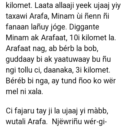
kilomet. Laata allaaji yeek ujaaj yiy
taxawi Arafa, Minam ùi ñenn ñi
fanaan lañuy jóge. Diggante
Minam ak Arafaat, 10i kilomet la.
Arafaat nag, ab bérb la bob,
guddaay bi ak yaatuwaay bu ñu
ngi tollu ci, daanaka, 3i kilomet.
Béréb bi nga, ay tund ñoo ko wër
mel ni xala.
Ci fajaru tay ji la ujaaj yi màbb,
wutali Arafa. Njëwriñu wér-gi-