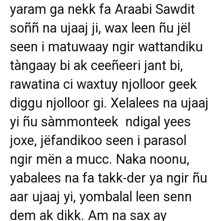
yaram ga nekk fa Araabi Sawdit
soññ na ujaaj ji, wax leen ñu jël
seen i matuwaay ngir wattandiku
tàngaay bi ak ceeñeeri jant bi,
rawatina ci waxtuy njolloor geek
diggu njolloor gi. Xelalees na ujaaj
yi ñu sàmmonteek ndigal yees
joxe, jëfandikoo seen i parasol
ngir mën a mucc. Naka noonu,
yabalees na fa takk-der ya ngir ñu
aar ujaaj yi, yombalal leen senn
dem ak dikk. Am na sax ay