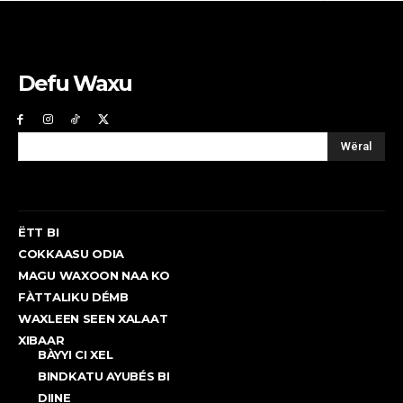
Defu Waxu
Wëral
ËTT BI
COKKAASU ODIA
MAGU WAXOON NAA KO
FÀTTALIKU DÉMB
WAXLEEN SEEN XALAAT
XIBAAR
BÀYYI CI XEL
BINDKATU AYUBÉS BI
DIINE