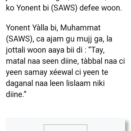
ko Yonent bi (SAWS) defee woon.
Yonent Yàlla bi, Muhammat
(SAWS), ca ajam gu mujj ga, la
jottali woon aaya bii di : “Tay,
matal naa seen diine, tàbbal naa ci
yeen samay xéewal ci yeen te
daganal naa leen lislaam niki
diine.”