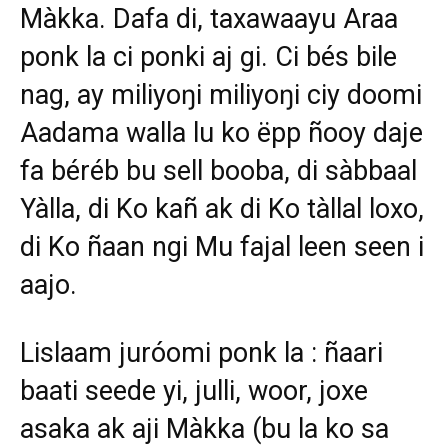
Màkka. Dafa di, taxawaayu Araa
ponk la ci ponki aj gi. Ci bés bile
nag, ay miliyoŋi miliyoŋi ciy doomi
Aadama walla lu ko ëpp ñooy daje
fa béréb bu sell booba, di sàbbaal
Yàlla, di Ko kañ ak di Ko tàllal loxo,
di Ko ñaan ngi Mu fajal leen seen i
aajo.
Lislaam juróomi ponk la : ñaari
baati seede yi, julli, woor, joxe
asaka ak aji Màkka (bu la ko sa