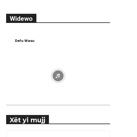
Widewo
Defu Waxu
Xët yi mujj