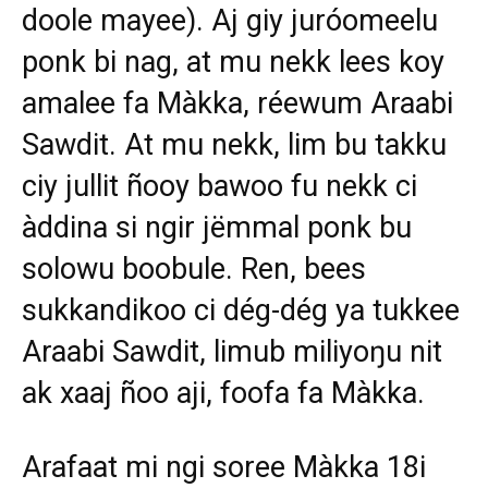
doole mayee). Aj giy juróomeelu
ponk bi nag, at mu nekk lees koy
amalee fa Màkka, réewum Araabi
Sawdit. At mu nekk, lim bu takku
ciy jullit ñooy bawoo fu nekk ci
àddina si ngir jëmmal ponk bu
solowu boobule. Ren, bees
sukkandikoo ci dég-dég ya tukkee
Araabi Sawdit, limub miliyoŋu nit
ak xaaj ñoo aji, foofa fa Màkka.
Arafaat mi ngi soree Màkka 18i