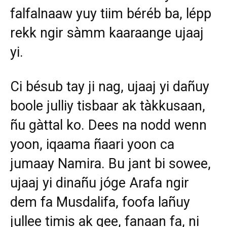
falfalnaaw yuy tiim béréb ba, lépp
rekk ngir sàmm kaaraange ujaaj
yi.
Ci bésub tay ji nag, ujaaj yi dañuy
boole julliy tisbaar ak tàkkusaan,
ñu gàttal ko. Dees na nodd wenn
yoon, iqaama ñaari yoon ca
jumaay Namira. Bu jant bi sowee,
ujaaj yi dinañu jóge Arafa ngir
dem fa Musdalifa, foofa lañuy
jullee timis ak gee, fanaan fa, ni