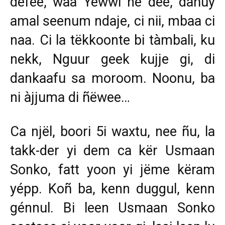
defee, waa Yewwi ne dee, dañuy
amal seenum ndaje, ci nii, mbaa ci
naa. Ci la tëkkoonte bi tàmbali, ku
nekk, Nguur geek kujje gi, di
dankaafu sa moroom. Noonu, ba
ni àjjuma di ñëwee…
Ca njël, boori 5i waxtu, nee ñu, la
takk-der yi dem ca kër Usmaan
Sonko, fatt yoon yi jëme këram
yépp. Koñ ba, kenn duggul, kenn
génnul. Bi leen Usmaan Sonko