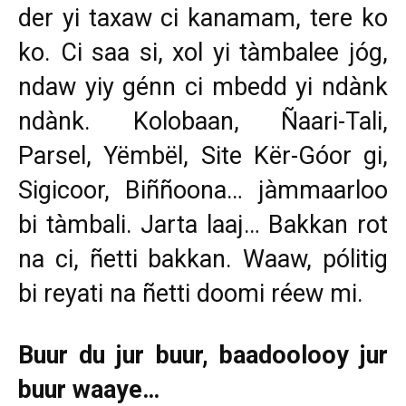
der yi taxaw ci kanamam, tere ko
ko. Ci saa si, xol yi tàmbalee jóg,
ndaw yiy génn ci mbedd yi ndànk
ndànk. Kolobaan, Ñaari-Tali,
Parsel, Yëmbël, Site Kër-Góor gi,
Sigicoor, Biññoona… jàmmaarloo
bi tàmbali. Jarta laaj… Bakkan rot
na ci, ñetti bakkan. Waaw, pólitig
bi reyati na ñetti doomi réew mi.
Buur du jur buur, baadoolooy jur
buur waaye…