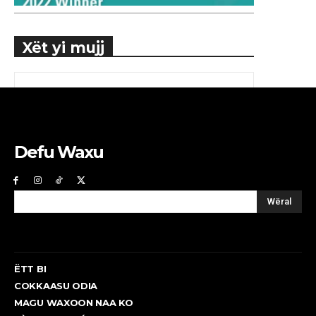
Xët yi mujj
Defu Waxu
Wëral
ËTT BI
COKKAASU ODIA
MAGU WAXOON NAA KO