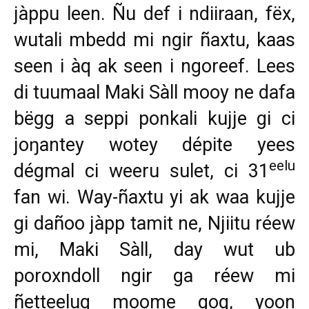
jàppu leen. Ñu def i ndiiraan, fëx,
wutali mbedd mi ngir ñaxtu, kaas
seen i àq ak seen i ngoreef. Lees
di tuumaal Maki Sàll mooy ne dafa
bëgg a seppi ponkali kujje gi ci
joŋantey wotey dépite yees
eelu
dégmal ci weeru sulet, ci 31
fan wi. Way-ñaxtu yi ak waa kujje
gi dañoo jàpp tamit ne, Njiitu réew
mi, Maki Sàll, day wut ub
poroxndoll ngir ga réew mi
ñetteelug moome gog, yoon