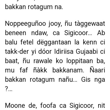
bakkan rotagum na.
Noppeeguñoo jooy, ñu tàggewaat
beneen ndaw, ca Sigicoor… Ab
balu fetel dëggantaan la kenn ci
takk-der yi dóor Idiriisa Gujaabi ci
baat, ñu rawale ko loppitaan ba,
mu faf ñàkk bakkanam. Ñaari
bakkan rotagum nañu… Gis nga
?…
Moone de, foofa ca Sigicoor, nit