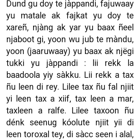
Dund gu doy te jàppandi, fajuwaay
yu matale ak fajkat yu doy te
xareñ, njàng ak yar yu baax ñeel
njaboot gi, yoon wu jub te màndu,
yoon (jaaruwaay) yu baax ak njëgi
tukki yu jàppandi : lii rekk la
baadoola yiy sàkku. Lii rekk a tax
ñu leen di rey. Lilee tax ñu fal njiit
yi leen tax a xiif, tax leen a mar,
taxleen a ralfe. Lilee taxoon ñu
dénk seenug kóolute njiit yii di
leen toroxal tey, di sàcc seen i alal,