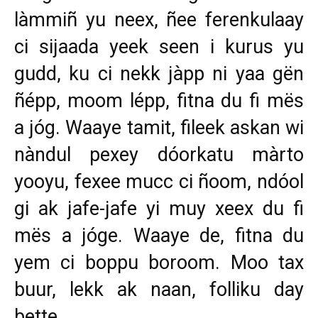
làmmiñ yu neex, ñee ferenkulaay
ci sijaada yeek seen i kurus yu
gudd, ku ci nekk jàpp ni yaa gën
ñépp, moom lépp, fitna du fi mës
a jóg. Waaye tamit, fileek askan wi
nàndul pexey dóorkatu màrto
yooyu, fexee mucc ci ñoom, ndóol
gi ak jafe-jafe yi muy xeex du fi
mës a jóge. Waaye de, fitna du
yem ci boppu boroom. Moo tax
buur, lekk ak naan, folliku day
bette.