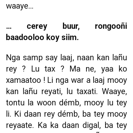
waaye…
… cerey buur, rongooñi
baadooloo koy siim.
Nga samp say laaj, naan kan lañu
rey ? Lu tax ? Ma ne, yaa ko
xamaatoo ! Li nga war a laaj mooy
kan lañu reyati, lu taxati. Waaye,
tontu la woon démb, mooy lu tey
li. Ki daan rey démb, ba tey mooy
reyaate. Ka ka daan digal, ba tey