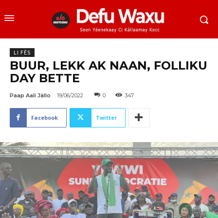
LI FËS
BUUR, LEKK AK NAAN, FOLLIKU
DAY BETTE
Paap Aali Jàllo
19/06/2022
0
347
Facebook
Twitter