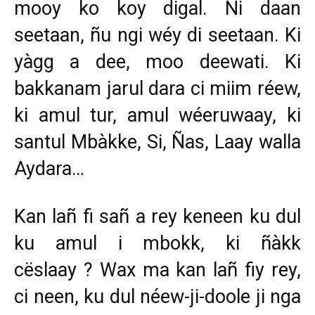
mooy ko koy digal. Ñi daan
seetaan, ñu ngi wéy di seetaan. Ki
yàgg a dee, moo deewati. Ki
bakkanam jarul dara ci miim réew,
ki amul tur, amul wéeruwaay, ki
santul Mbàkke, Si, Ñas, Laay walla
Aydara…
Kan lañ fi sañ a rey keneen ku dul
ku amul i mbokk, ki ñàkk
cëslaay ? Wax ma kan lañ fiy rey,
ci neen, ku dul néew-ji-doole ji nga