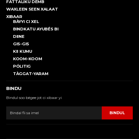
FÀTTALIKU DÉMB
WAXLEEN SEEN XALAAT
XIBAAR
BÀYYI CI XEL
BINDKATU AYUBÉS BI
DIINE
GIS-GIS
KII KUMU
KOOM-KOOM
PÓLITIG
TÀGGAT-YARAM
BINDU
Bindul soo bëgee jot ci xibaar yi
BINDUL