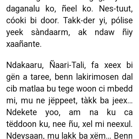
daganalu ko, ñeel ko. Nes-tuut,
cóoki bi door. Takk-der yi, pólise
yeek sàndaarm, ak ndaw ñiy
xaañante.
Ndakaaru, Ñaari-Tali, fa xeex bi
gën a taree, benn lakirimosen dal
cib matlaa bu tege woon ci mbedd
mi, mu ne jëppeet, tàkk ba jeex…
Ndekete yoo, am na ku ca
tëddoon ku, nee ñu, xel mi neexul.
Ndeysaan, mu lakk ba xëm… Benn