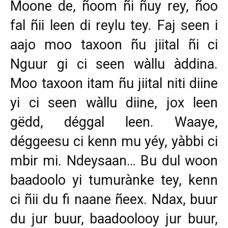
Moone de, ñoom ñi ñuy rey, ñoo
fal ñii leen di reylu tey. Faj seen i
aajo moo taxoon ñu jiital ñi ci
Nguur gi ci seen wàllu àddina.
Moo taxoon itam ñu jiital niti diine
yi ci seen wàllu diine, jox leen
gëdd, déggal leen. Waaye,
déggeesu ci kenn mu yéy, yàbbi ci
mbir mi. Ndeysaan… Bu dul woon
baadoolo yi tumurànke tey, kenn
ci ñii du fi naane ñeex. Ndax, buur
du jur buur, baadoolooy jur buur,