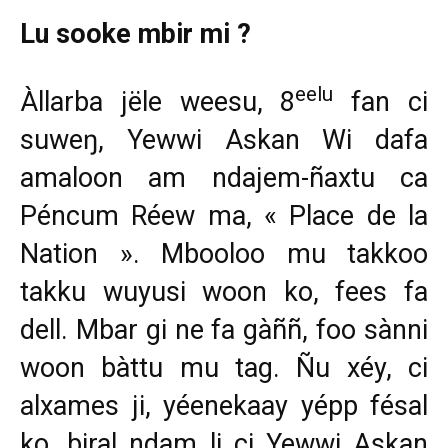
Lu sooke mbir mi ?
eelu
Àllarba jële weesu, 8
fan ci
suweŋ, Yewwi Askan Wi dafa
amaloon am ndajem-ñaxtu ca
Péncum Réew ma, « Place de la
Nation ». Mbooloo mu takkoo
takku wuyusi woon ko, fees fa
dell. Mbar gi ne fa gàññ, foo sànni
woon bàttu mu tag. Ñu xéy, ci
alxames ji, yéenekaay yépp fésal
ko, biral ndam li ci Yewwi Askan