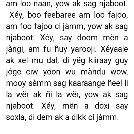
am loo naan, yow ak sag njaboot.
Xéy, boo feebaree am loo fajoo,
am foo fajoo ci jàmm, yow ak sag
njaboot. Xéy, say doom mën a
jàngi, am fu ñuy yarooji. Xéyaale
ak xel mu dal, di yëg kiiraay guy
jóge ciw yoon wu màndu wow,
mooy sàmm sag kaaraange ñeel li
la wër ak ñi la wër, yow ak sag
njaboot. Xéy, mën a doxi say
soxla, di dem ak a dikk ci jàmm.