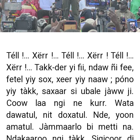
Téll !… Xërr !… Téll !… Xërr ! Téll !…
Xërr !… Takk-der yi fii, ndaw ñi fee,
fetel yiy sox, xeer yiy naaw ; póno
yiy tàkk, saxaar si ubale jàww ji.
Coow laa ngi ne kurr. Wata
dawatul, nit doxatul. Nde, yoon
amatul. Jàmmaarlo bi metti na.
Ndakaaroo ngi tàkk, Sigicoor di