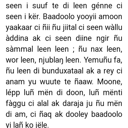
seen i suuf te di leen génne ci
seen i kër. Baadoolo yooyii amoon
yaakaar ci ñii ñu jiital ci seen wàllu
àddina ak ci seen diine ngir ñu
sàmmal leen leen ; ñu nax leen,
wor leen, njublaŋ leen. Yemuñu fa,
ñu leen di bunduxataal ak a rey ci
anam yu wuute te ñaaw. Moone,
lépp luñ mën di doon, luñ mënti
fàggu ci alal ak daraja ju ñu mën
di am, ci ñaq ak dooley baadoolo
yi lañ ko jële.