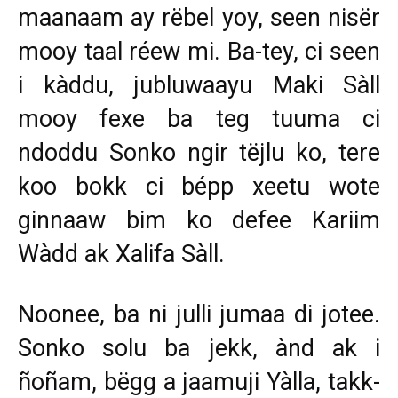
maanaam ay rëbel yoy, seen nisër
mooy taal réew mi. Ba-tey, ci seen
i kàddu, jubluwaayu Maki Sàll
mooy fexe ba teg tuuma ci
ndoddu Sonko ngir tëjlu ko, tere
koo bokk ci bépp xeetu wote
ginnaaw bim ko defee Kariim
Wàdd ak Xalifa Sàll.
Noonee, ba ni julli jumaa di jotee.
Sonko solu ba jekk, ànd ak i
ñoñam, bëgg a jaamuji Yàlla, takk-