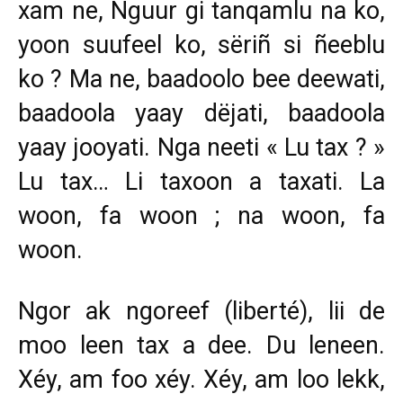
xam ne, Nguur gi tanqamlu na ko,
yoon suufeel ko, sëriñ si ñeeblu
ko ? Ma ne, baadoolo bee deewati,
baadoola yaay dëjati, baadoola
yaay jooyati. Nga neeti « Lu tax ? »
Lu tax… Li taxoon a taxati. La
woon, fa woon ; na woon, fa
woon.
Ngor ak ngoreef (liberté), lii de
moo leen tax a dee. Du leneen.
Xéy, am foo xéy. Xéy, am loo lekk,