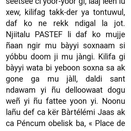
seetsee ci yoor-yoor gi, laaj leen lu
xew, kilifag takk-der ya tontuwul,
daf ko ne rekk ndigal la jot.
Njiitalu PASTEF li daf ko mujje
ñaan ngir mu bàyyi soxnaam si
yóbbu doom ji mu jàngi. Kilifa gi
bàyyi wata bi yeboon soxna sa ak
gone ga mu jàll, daldi sant
ndawam yi ñu delloowaat dogu
weñ yi ñu fattee yoon yi. Noonu
lañu def ca k
ër Bàrtélémi Jaas ak
ca Péncum obelisk ba, « Place de