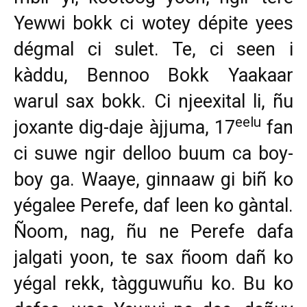
Yewwi bokk ci wotey dépite yees
dégmal ci sulet. Te, ci seen i
kàddu, Bennoo Bokk Yaakaar
warul sax bokk. Ci njeexital li, ñu
eelu
joxante dig-daje àjjuma, 17
fan
ci suwe ngir delloo buum ca boy-
boy ga. Waaye, ginnaaw gi biñ ko
yégalee Perefe, daf leen ko gàntal.
Ñoom, nag, ñu ne Perefe dafa
jalgati yoon, te sax ñoom dañ ko
yégal rekk, tàgguwuñu ko. Bu ko