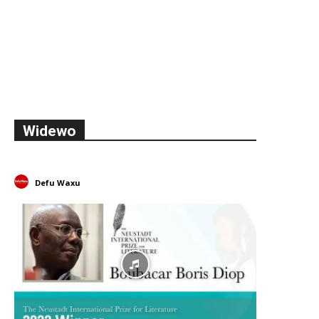
Widewo
Defu Waxu