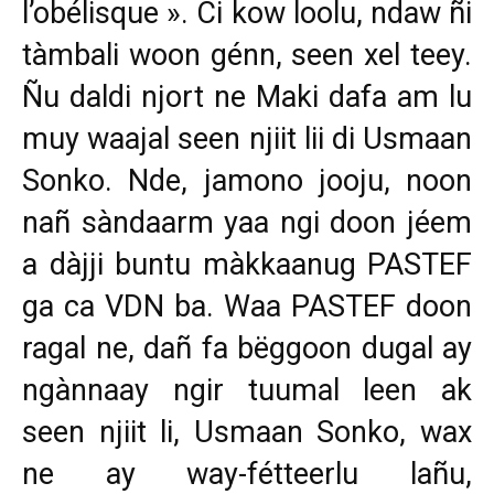
l’obélisque ». Ci kow loolu, ndaw ñi
tàmbali woon génn, seen xel teey.
Ñu daldi njort ne Maki dafa am lu
muy waajal seen njiit lii di Usmaan
Sonko. Nde, jamono jooju, noon
nañ sàndaarm yaa ngi doon jéem
a dàjji buntu màkkaanug PASTEF
ga ca VDN ba. Waa PASTEF doon
ragal ne, dañ fa bëggoon dugal ay
ngànnaay ngir tuumal leen ak
seen njiit li, Usmaan Sonko, wax
ne ay way-fétteerlu lañu,