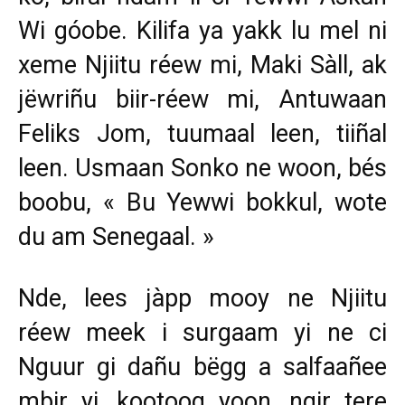
Wi góobe. Kilifa ya yakk lu mel ni
xeme Njiitu réew mi, Maki Sàll, ak
jëwriñu biir-réew mi, Antuwaan
Feliks Jom, tuumaal leen, tiiñal
leen. Usmaan Sonko ne woon, bés
boobu, « Bu Yewwi bokkul, wote
du am Senegaal. »
Nde, lees jàpp mooy ne Njiitu
réew meek i surgaam yi ne ci
Nguur gi dañu bëgg a salfaañee
mbir yi, kootoog yoon, ngir tere