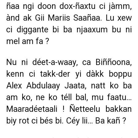
ñaa ngi doon dox-ñaxtu ci jàmm,
ànd ak Gii Mariis Saañaa. Lu xew
ci diggante bi ba njaaxum bu ni
mel am fa ?
Nu ni déet-a-waay, ca Biññoona,
kenn ci takk-der yi dàkk boppu
Alex Abdulaay Jaata, natt ko ba
am ko, ne ko téll bal, mu faatu…
Maaradéetaali ! Ñetteelu bakkan
biy rot ci bés bi. Céy lii… Ba kañ ?