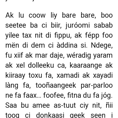
Ak lu coow liy bare bare, boo
seetee ba ci biir, juróomi sabab
yilee tax nit di fippu, ak fépp foo
mën di dem ci àddina si. Ndege,
fu xiif ak mar daje, wéradig yaram
ak xel dolleeku ca, kaaraange ak
kiiraay toxu fa, xamadi ak xayadi
làng fa, tooñaangeek par-parloo
ne fa faax… foofee, fitna du fa jóg.
Saa bu amee as-tuut ciy nit, ñii
toog ci donkaasi geek seen i