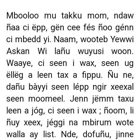
Mbooloo mu takku mom, ndaw
ñaa ci ëpp, gën cee fés ñoo génn
ci mbedd yi. Naam, wooteb Yewwi
Askan Wi lañu wuyusi woon.
Waaye, ci seen i wax, seen ug
ëllëg a leen tax a fippu. Ñu ne,
dañu bàyyi seen lépp ngir xeexal
seen moomeel. Jenn jëmm taxu
leen a jóg, ci seen i wax ; ñoom, li
ñuy xeex, jéggi na mbirum wote
walla ay list. Nde, dofuñu, jinne