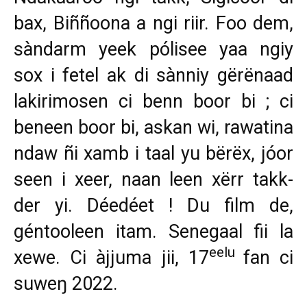
bax, Biññoona a ngi riir. Foo dem,
sàndarm yeek pólisee yaa ngiy
sox i fetel ak di sànniy gërënaad
lakirimosen ci benn boor bi ; ci
beneen boor bi, askan wi, rawatina
ndaw ñi xamb i taal yu bërëx, jóor
seen i xeer, naan leen xërr takk-
der yi. Déedéet ! Du film de,
géntooleen itam. Senegaal fii la
eelu
xewe. Ci àjjuma jii, 17
fan ci
suweŋ 2022.