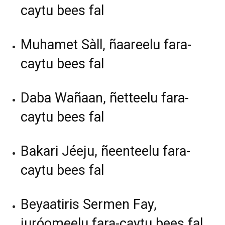
caytu bees fal
Muhamet Sàll, ñaareelu fara-
caytu bees fal
Daba Wañaan, ñetteelu fara-
caytu bees fal
Bakari Jéeju, ñeenteelu fara-
caytu bees fal
Beyaatiris Sermen Fay,
juróomeelu fara-caytu bees fal