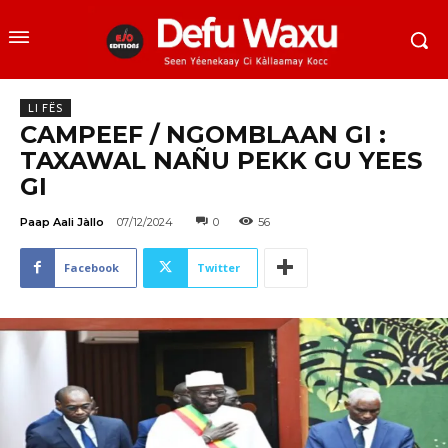
LI FËS
CAMPEEF / NGOMBLAAN GI :
TAXAWAL NAÑU PEKK GU YEES
GI
Paap Aali Jàllo
07/12/2024
0
56
Facebook
Twitter