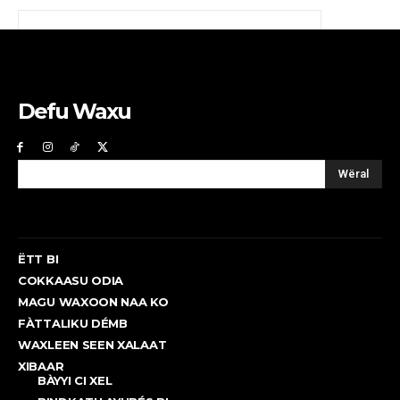
Defu Waxu
Wëral
ËTT BI
COKKAASU ODIA
MAGU WAXOON NAA KO
FÀTTALIKU DÉMB
WAXLEEN SEEN XALAAT
XIBAAR
BÀYYI CI XEL