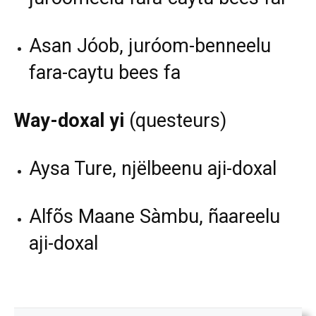
Asan Jóob, juróom-benneelu
fara-caytu bees fa
Way-doxal yi
(questeurs)
Aysa Ture, njëlbeenu aji-doxal
Alfõs Maane Sàmbu, ñaareelu
aji-doxal