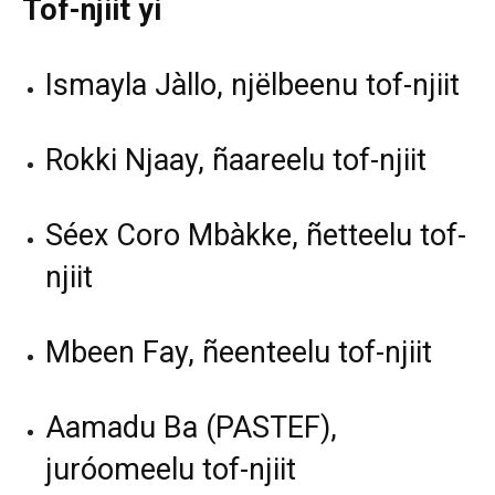
Tof-njiit yi
Ismayla Jàllo, njëlbeenu tof-njiit
Rokki Njaay, ñaareelu tof-njiit
Séex Coro Mbàkke, ñetteelu tof-
njiit
Mbeen Fay, ñeenteelu tof-njiit
Aamadu Ba (PASTEF),
juróomeelu tof-njiit