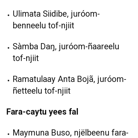
Ulimata Siidibe, juróom-
benneelu tof-njiit
Sàmba Daŋ, juróom-ñaareelu
tof-njiit
Ramatulaay Anta Bojã, juróom-
ñetteelu tof-njiit
Fara-caytu yees fal
Maymuna Buso, njëlbeenu fara-