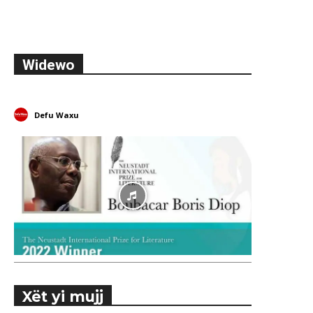
Widewo
Defu Waxu
Xët yi mujj