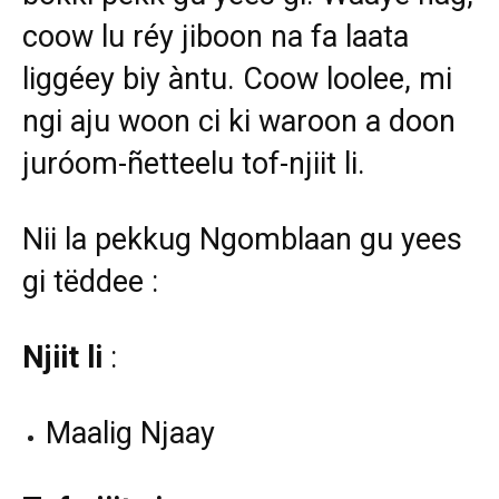
coow lu réy jiboon na fa laata
liggéey biy àntu. Coow loolee, mi
ngi aju woon ci ki waroon a doon
juróom-ñetteelu tof-njiit li.
Nii la pekkug Ngomblaan gu yees
gi tëddee :
Njiit li
:
Maalig Njaay