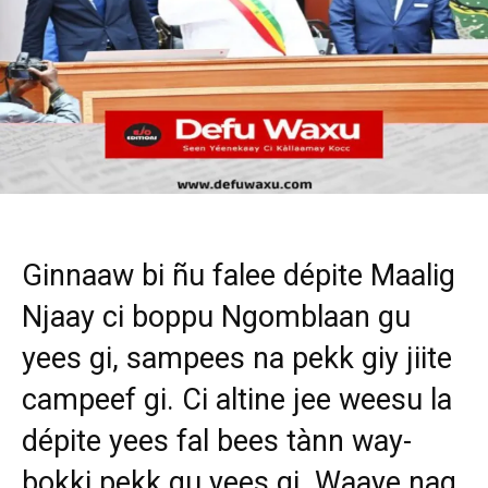
Ginnaaw bi ñu falee dépite Maalig
Njaay ci boppu Ngomblaan gu
yees gi, sampees na pekk giy jiite
campeef gi. Ci altine jee weesu la
dépite yees fal bees tànn way-
bokki pekk gu yees gi. Waaye nag,