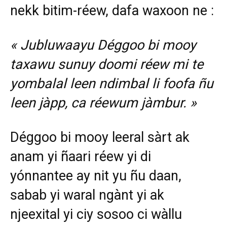
nekk bitim-réew, dafa waxoon ne :
« Jubluwaayu Déggoo bi mooy
taxawu sunuy doomi réew mi te
yombalal leen ndimbal li foofa ñu
leen jàpp, ca réewum jàmbur. »
Déggoo bi mooy leeral sàrt ak
anam yi ñaari réew yi di
yónnantee ay nit yu ñu daan,
sabab yi waral ngànt yi ak
njeexital yi ciy sosoo ci wàllu