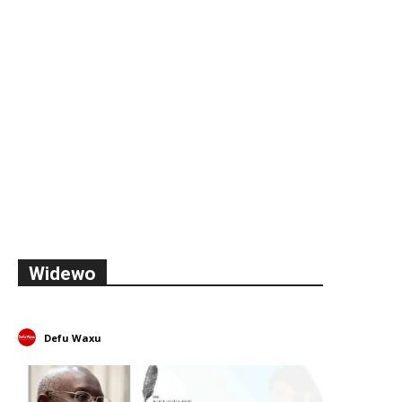
Widewo
Defu Waxu