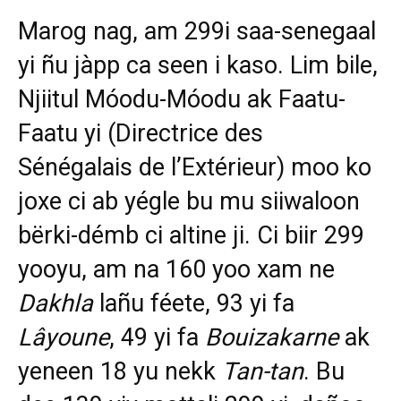
Marog nag, am 299i saa-senegaal
yi ñu jàpp ca seen i kaso. Lim bile,
Njiitul Móodu-Móodu ak Faatu-
Faatu yi (Directrice des
Sénégalais de l’Extérieur) moo ko
joxe ci ab yégle bu mu siiwaloon
bërki-démb ci altine ji. Ci biir 299
yooyu, am na 160 yoo xam ne
Dakhla
lañu féete, 93 yi fa
Lâyoune
, 49 yi fa
Bouizakarne
ak
yeneen 18 yu nekk
Tan-tan
. Bu