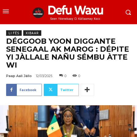
LI FËS
XIBAAR
DÉGGOOB YOON DIGGANTE
SENEGAAL AK MAROG : DÉPITE
YI JÀLLALE NAÑU SÉMBU ÀTTE
WI
Paap Aali Jàllo
12/03/2025
0
0
Facebook
Twitter