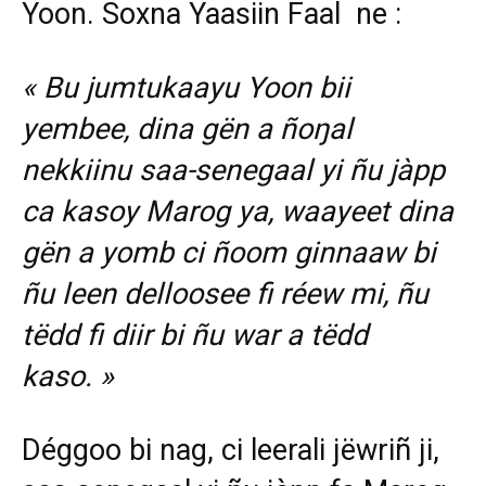
Yoon. Soxna Yaasiin Faal ne :
« Bu jumtukaayu Yoon bii
yembee, dina gën a ñoŋal
nekkiinu saa-senegaal yi ñu jàpp
ca kasoy Marog ya, waayeet dina
gën a yomb ci ñoom ginnaaw bi
ñu leen delloosee fi réew mi, ñu
tëdd fi diir bi ñu war a tëdd
kaso. »
Déggoo bi nag, ci leerali jëwriñ ji,