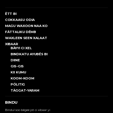
ËTT BI
COKKAASU ODIA
MAGU WAXOON NAA KO
FÀTTALIKU DÉMB
WAXLEEN SEEN XALAAT
XIBAAR
BÀYYI CI XEL
BINDKATU AYUBÉS BI
DIINE
GIS-GIS
KII KUMU
KOOM-KOOM
PÓLITIG
TÀGGAT-YARAM
BINDU
Bindul soo bëgee jot ci xibaar yi