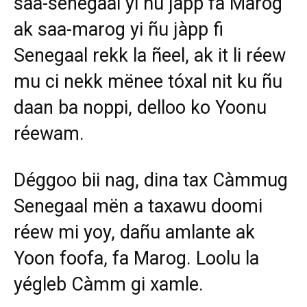
saa-senegaal yi ñu jàpp fa Marog
ak saa-marog yi ñu jàpp fi
Senegaal rekk la ñeel, ak it li réew
mu ci nekk mënee tóxal nit ku ñu
daan ba noppi, delloo ko Yoonu
réewam.
Déggoo bii nag, dina tax Càmmug
Senegaal mën a taxawu doomi
réew mi yoy, dañu amlante ak
Yoon foofa, fa Marog. Loolu la
yégleb Càmm gi xamle.