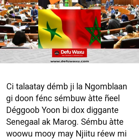
Ci talaatay démb ji la Ngomblaan
gi doon fénc sémbuw àtte ñeel
Déggoob Yoon bi dox diggante
Senegaal ak Marog. Sémbu àtte
woowu mooy may Njiitu réew mi