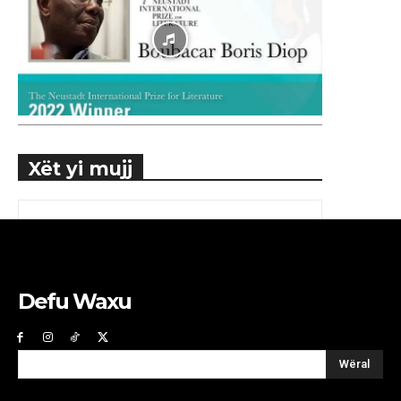
Xët yi mujj
Defu Waxu
Wëral