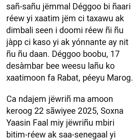
sañ-sañu jëmmal Déggoo bi ñaari
réew yi xaatim jëm ci taxawu ak
dimbali seen i doomi réew ñi ñu
jàpp ci kaso yi ak yónnante ay nit
ñu ñu daan. Déggoo boobu, 17
desàmbar bee weesu lañu ko
xaatimoon fa Rabat, péeyu Marog.
Ca ndajem jëwriñ ma amoon
keroog 22 sãwiyee 2025, Soxna
Yaasin Faal miy jëwriñu mbiri
bitim-réew ak saa-senegaal yi