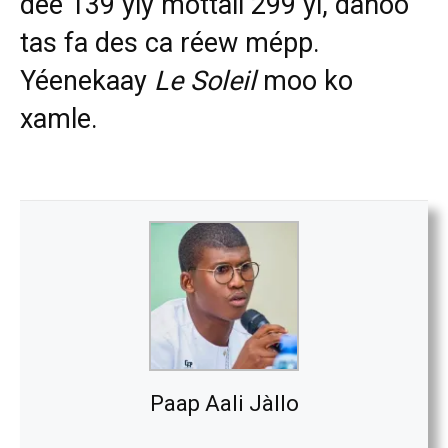
dee 139 yiy mottali 299 yi, dañoo
tas fa des ca réew mépp.
Yéenekaay
Le Soleil
moo ko
xamle.
Paap Aali Jàllo