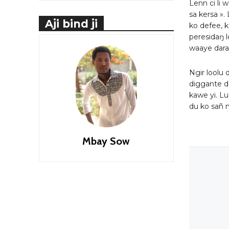
Lenn ci li 
sa kersa »
Aji bind ji
ko defee, k
peresidaŋ l
waaye dara 
Ngir loolu 
diggante d
kawe yi. L
du ko sañ ni
Mbay Sow