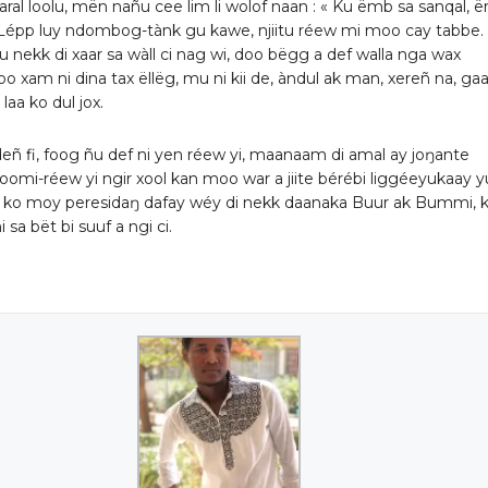
waral loolu, mën nañu cee lim li wolof naan : « Ku ëmb sa sanqal, 
. Lépp luy ndombog-tànk gu kawe, njiitu réew mi moo cay tabbe.
u nekk di xaar sa wàll ci nag wi, doo bëgg a def walla nga wax
oo xam ni dina tax ëllëg, mu ni kii de, àndul ak man, xereñ na, gaa
laa ko dul jox.
deñ fi, foog ñu def ni yen réew yi, maanaam di amal ay joŋante
oomi-réew yi ngir xool kan moo war a jiite bérébi liggéeyukaay y
u ko moy peresidaŋ dafay wéy di nekk daanaka Buur ak Bummi, 
 sa bët bi suuf a ngi ci.