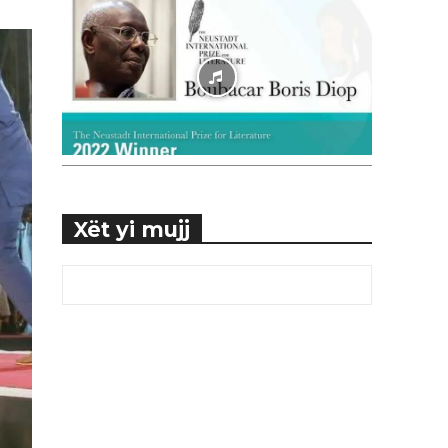
Xët yi mujj