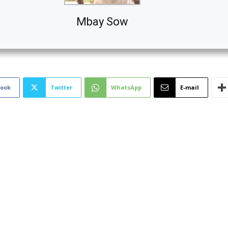
Mbay Sow
book
Twitter
WhatsApp
E-mail