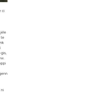
 ci
jële
 te
énk
i
gis,
ew.
oppi
 genn
 ni