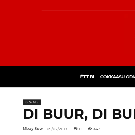
ËTT BI
COKKAASU ODI
GIS-GIS
DI BUUR, DI B
Mbay Sow
09/02/2019
0
447