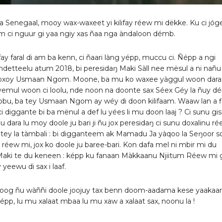
aa Senegaal, mooy wax-waxeet yi kilifay réew mi dëkke. Ku ci jóge
em ci nguur gi yaa ngiy xas ñaa nga àndaloon démb.
ay faral di am ba kenn, ci ñaari làng yépp, muccu ci. Ñépp a ngi
i ndetteelu atum 2018, bi peresidaŋ Maki Sàll nee mësul a ni nañu 
 loxoy Usmaan Ngom. Moone, ba mu ko waxee yàggul woon dara
emul woon ci loolu, nde noon na doonte sax Séex Géy la ñuy d
obu, ba tey Usmaan Ngom ay wéy di doon kilifaam. Waaw lan a f
 diggante bi ba mënul a def lu yées li mu doon laaj ? Ci sunu gis-
 du dara lu moy doole ju bari ji ñu jox peresidaŋ ci sunu doxalinu ré
u tey la tàmbali : bi digganteem ak Mamadu Ja yàqoo la Seŋoor s
u réew mi, jox ko doole ju baree-bari. Kon dafa mel ni mbir mi du
aki te du keneen : képp ku fanaan Màkkaanu Njiitum Réew mi
 yeewu di sax i laaf.
 foog ñu wàññi doole joojuy tax benn doom-aadama kese yaakaar
pp, lu mu xalaat mbaa lu mu xaw a xalaat sax, noonu la !