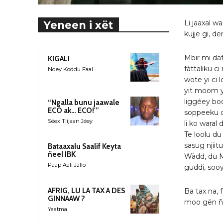
Li jaaxal w
Yeneen i xët
kujje gi, d
Mbir mi daf
KIGALI
fàttaliku c
Ndey Koddu Faal
wote yi ci
yit moom y
liggéey bo
“Ngalla bunu jaawale
ECO ak… ECO!'”
soppeeku ci
Séex Tiijaan Jéey
li ko waral
Te loolu d
sasug njiit
Bataaxalu Saalif Keyta
ñeel IBK
Wàdd, du M
Paap Aali Jàllo
guddi, sooy
AFRIG, LU LA TAX A DES
Ba tax na,
GINNAAW ?
moo gën ñé
Yaatma