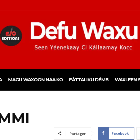
A
MAGU WAXOON NAA KO
FÀTTALIKU DÉMB
WAXLEEN S
UMMI
Facebook
Partager