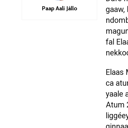
Paap Aali Jàllo
gaaw, 
ndombo
magum 
fal E
nekko
Elaas 
ca atu
yaale
Atum 2
liggée
ginnaa