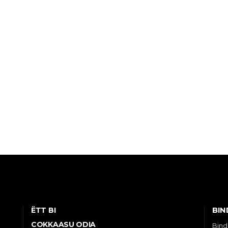
BIN
ËTT BI
COKKAASU ODIA
Bind