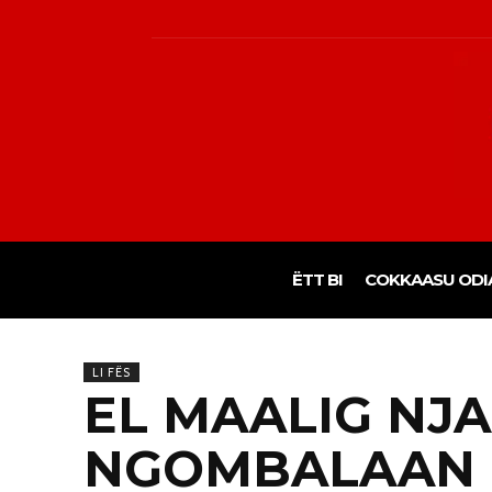
ËTT BI
COKKAASU ODI
LI FËS
EL MAALIG NJA
NGOMBALAAN G