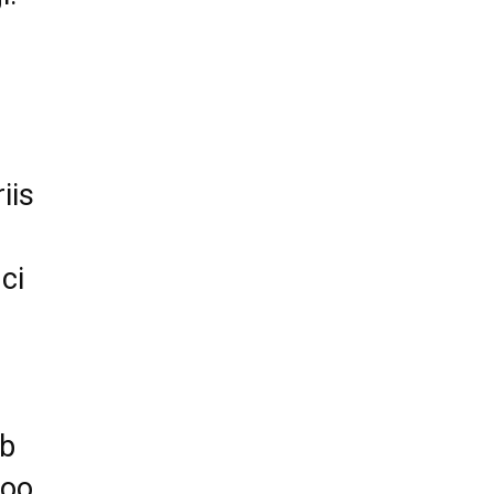
iis
ci
ib
moo