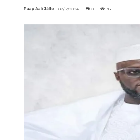
Paap Aali Jàllo
02/12/2024
0
38