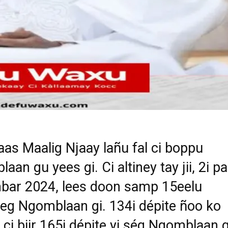
aas Maalig Njaay lañu fal ci boppu
an gu yees gi. Ci altiney tay jii, 2i pa
bar 2024, lees doon samp 15eelu
g Ngomblaan gi. 134i dépite ñoo ko
 ci biir 165i dépite yi séq Ngomblaan g