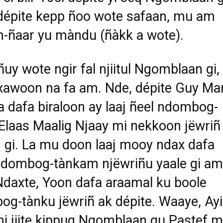
dépite kepp ñoo wote safaan, mu am
-ñaar yu màndu (ñàkk a wote).
ñuy wote ngir fal njiitul Ngomblaan gi,
awoon na fa am. Nde, dépite Guy Mar
 dafa biraloon ay laaj ñeel ndombog-
Elaas Maalig Njaay mi nekkoon jëwriñ 
gi. La mu doon laaj mooy ndax dafa
ndombog-tànkam njëwriñu yaale gi am
Ndaxte, Yoon dafa araamal ku boole
g-tànku jëwriñ ak dépite. Waaye, Ay
i jiite kippug Ngomblaan gu Pastef 