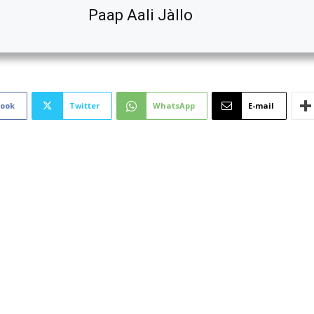
Paap Aali Jàllo
book
Twitter
WhatsApp
E-mail