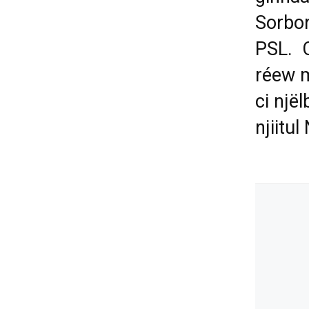
Sorbon
PSL. C
réew m
ci një
njiitu