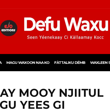
A
MAGU WAXOON NAA KO
FÀTTALIKU DÉMB
WAXLEEN S
AY MOOY NJIITUL
U YEES GI