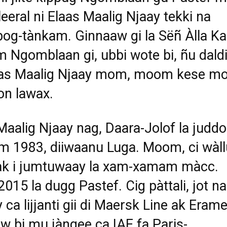
leeral ni Elaas Maalig Njaay tekki na
g-tànkam. Ginnaaw gi la Sëñ Àlla Ka
Ngomblaan gi, ubbi wote bi, ñu dald
laas Maalig Njaay mom, moom kese m
on lawax.
Maalig Njaay nag, Daara-Jolof la judd
m 1983, diiwaanu Luga. Moom, ci wàll
 ak i jumtuwaay la xam-xamam màcc.
015 la dugg Pastef. Cig pàttali, jot na
y ca lijjanti gii di Maersk Line ak Erame
w bi mu jàngee ca IAE fa Paris-