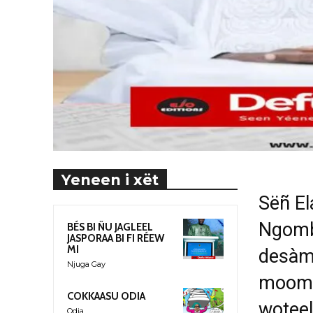
Yeneen i xët
Sëñ El
Ngombla
BÉS BI ÑU JAGLEEL
JASPORAA BI FI RÉEW
MI
desàm
Njuga Gay
moome
COKKAASU ODIA
woteel
Odia