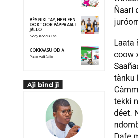
Ñaari 
juróom
BÉS NIKI TAY, NEELEEN
DOKTOOR PÀPPA AALI
JÀLLO
Ndey Koddu Faal
Laata 
COKKAASU ODIA
coow x
Paap Aali Jàllo
Saañaa
tànku 
Aji bind ji
Càmm 
tekki 
déet. 
ndombo
Dafe m