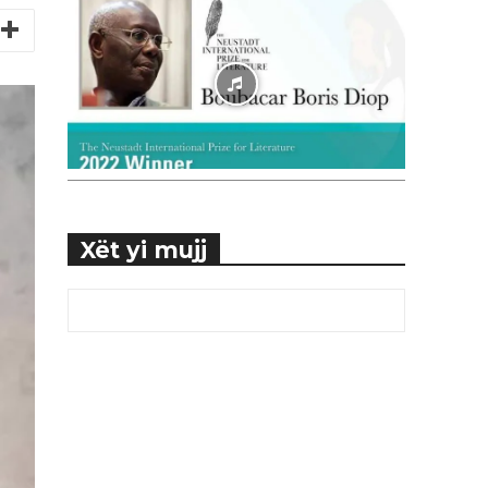
Xët yi mujj