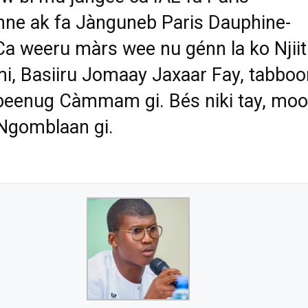
ne ak fa Jànguneb Paris Dauphine-
a weeru màrs wee nu génn la ko Njii
i, Basiiru Jomaay Jaxaar Fay, tabboo
lbeenug Càmmam gi. Bés niki tay, mo
l Ngomblaan gi.