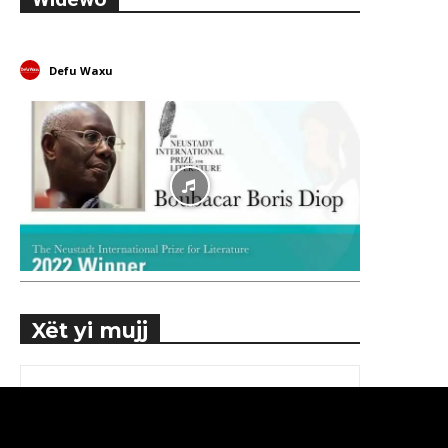
Defu Waxu
Xët yi mujj