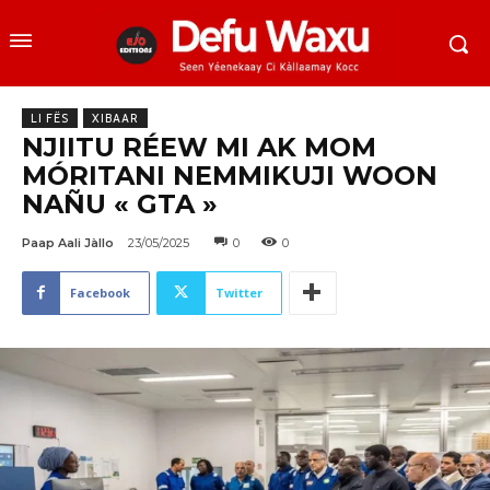
LI FËS
XIBAAR
NJIITU RÉEW MI AK MOM
MÓRITANI NEMMIKUJI WOON
NAÑU « GTA »
Paap Aali Jàllo
23/05/2025
0
0
Facebook
Twitter