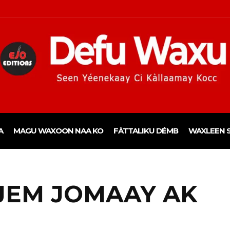
A
MAGU WAXOON NAA KO
FÀTTALIKU DÉMB
WAXLEEN S
JEM JOMAAY AK