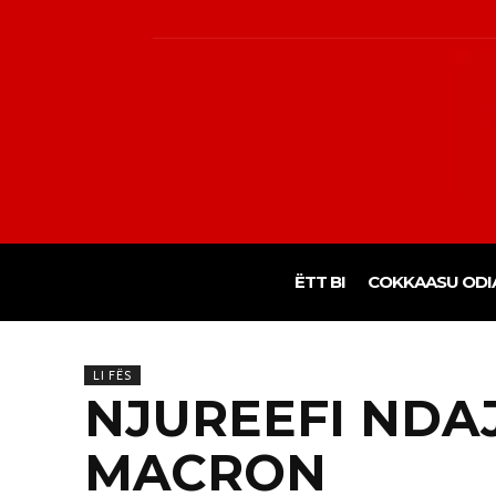
ËTT BI
COKKAASU ODI
LI FËS
NJUREEFI NDA
MACRON