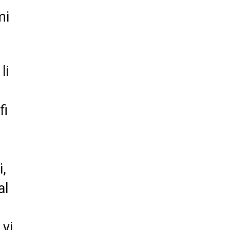
mi
li
fi
i,
al
 yi