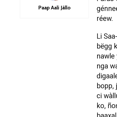
Paap Aali Jàllo
génnee
réew.
Li Saa
bëgg k
nawle 
nga wa
digaal
bopp, j
ci wàl
ko, ño
baaxal