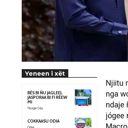
Yeneen i xët
Njiitu
nga wo
BÉS BI ÑU JAGLEEL
JASPORAA BI FI RÉEW
MI
ndaje 
Njuga Gay
jógee 
COKKAASU ODIA
Macron
Odia