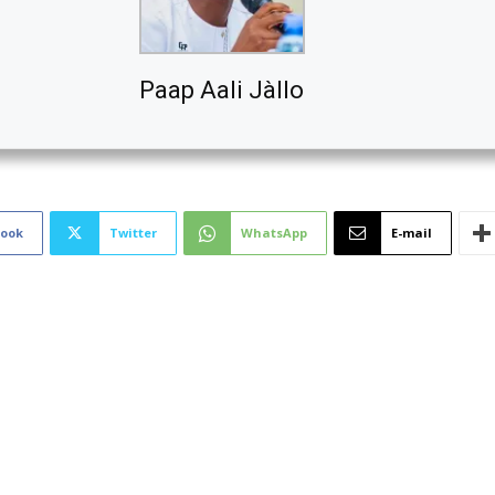
Paap Aali Jàllo
book
Twitter
WhatsApp
E-mail