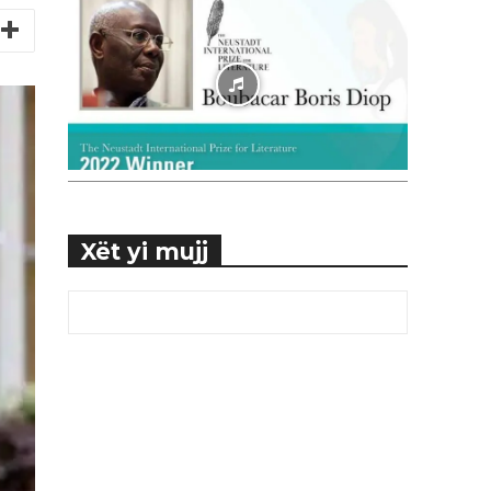
Xët yi mujj