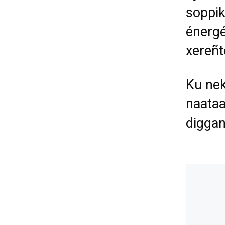
soppik
énergé
xereñt
Ku nek
naataa
diggan