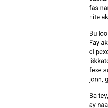
fas na
nite ak
Bu loo
Fay a
ci pex
lëkkat
fexe s
jonn,
Ba tey,
ay naa