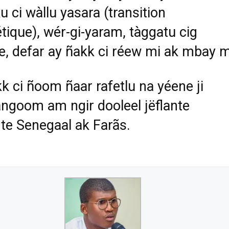
u ci wàllu yasara (transition
tique), wér-gi-yaram, tàggatu cig
e, defar ay ñakk ci réew mi ak mbay m
k ci ñoom ñaar rafetlu na yéene ji
ngoom am ngir dooleel jëflante
te Senegaal ak Farãs.