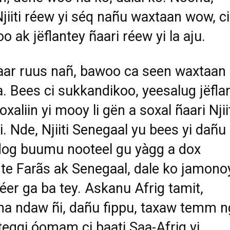
Njiiti réew yi séq nañu waxtaan wow, ci
o ak jëflantey ñaari réew yi la aju.
aar ruus nañ, bawoo ca seen waxtaan
 Bees ci sukkandikoo, yeesalug jëfla
xaliin yi mooy li gën a soxal ñaari Njii
i. Nde, Njiiti Senegaal yu bees yi dañu
dog buumu nooteel gu yàgg a dox
te Farãs ak Senegaal, dale ko jamono
er ga ba tey. Askanu Afrig tamit,
na ndaw ñi, dañu fippu, taxaw temm n
teggi óomam ci baati Saa-Afrig yi,