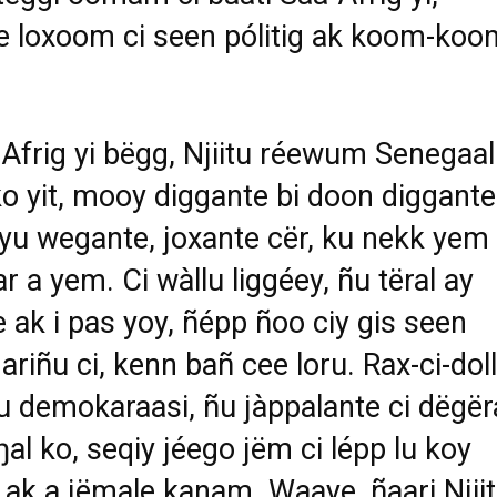
 loxoom ci seen pólitig ak koom-koo
-Afrig yi bëgg, Njiitu réewum Senegaal 
o yit, mooy diggante bi doon diggante
yu wegante, joxante cër, ku nekk yem 
r a yem. Ci wàllu liggéey, ñu tëral ay
e ak i pas yoy, ñépp ñoo ciy gis seen
ariñu ci, kenn bañ cee loru. Rax-ci-doll
lu demokaraasi, ñu jàppalante ci dëgër
ŋal ko, seqiy jéego jëm ci lépp lu koy
 ak a jëmale kanam. Waaye, ñaari Njiit