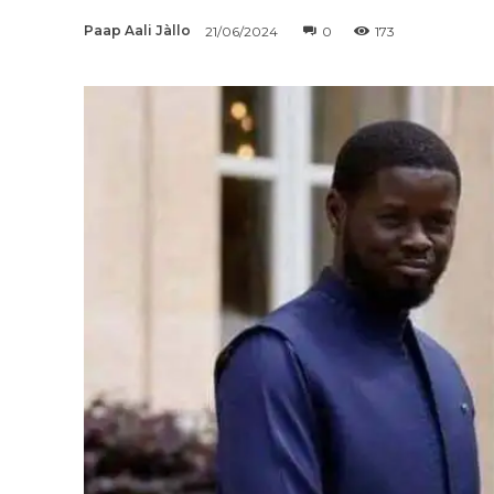
Paap Aali Jàllo
21/06/2024
0
173