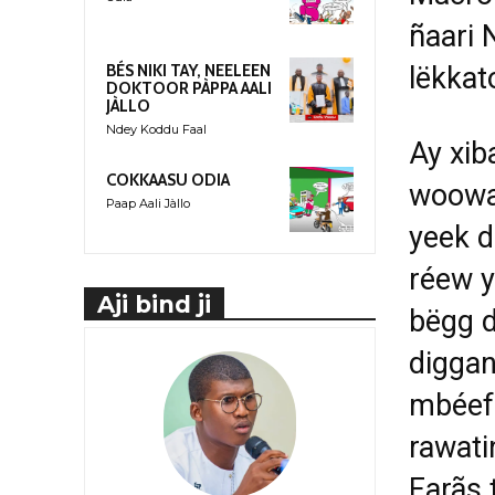
ñaari 
lëkkato
BÉS NIKI TAY, NEELEEN
DOKTOOR PÀPPA AALI
JÀLLO
Ndey Koddu Faal
Ay xib
COKKAASU ODIA
woowa.
Paap Aali Jàllo
yeek do
réew y
Aji bind ji
bëgg 
diggan
mbéefé
rawati
Farãs 