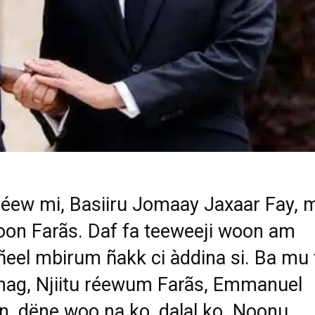
 réew mi, Basiiru Jomaay Jaxaar Fay, 
on Farãs. Daf fa teeweeji woon am
ñeel mbirum ñakk ci àddina si. Ba mu 
nag, Njiitu réewum Farãs, Emmanuel
, dëne woo na ko, dalal ko. Noonu,