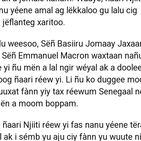
nu yéene amal ag lëkkaloo gu lalu cig
 jëflanteg xaritoo.
lu weesoo, Sëñ Basiiru Jomaay Jaxaa
k Sëñ Emmanuel Macron waxtaan nañ
e yi ñu mën a lal ngir wéyal ak a doolee
oog ñaari réew yi. Li ñu ko duggee mo
uuxat fànn yiy tax réewum Senegaal n
 gën a moom boppam.
 ñaari Njiiti réew yi fas nanu yéene tër
l ak i sémb yu aju ciy fànn yu wuute ni