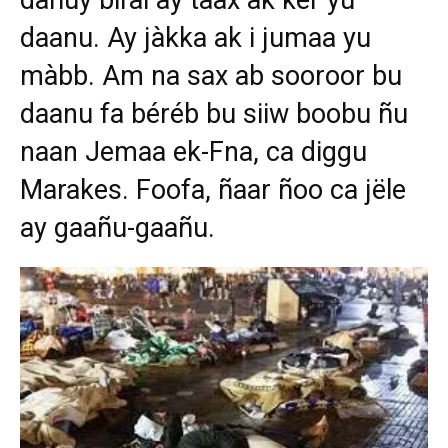
dañuy biral ay taax ak kër yu
daanu. Ay jàkka ak i jumaa yu
màbb. Am na sax ab sooroor bu
daanu fa béréb bu siiw boobu ñu
naan Jemaa ek-Fna, ca diggu
Marakes. Foofa, ñaar ñoo ca jële
ay gaañu-gaañu.