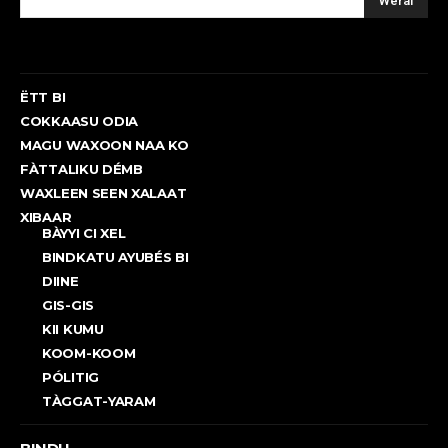
Wëral
ËTT BI
COKKAASU ODIA
MAGU WAXOON NAA KO
FÀTTALIKU DÉMB
WAXLEEN SEEN XALAAT
XIBAAR
BÀYYI CI XEL
BINDKATU AYUBÉS BI
DIINE
GIS-GIS
KII KUMU
KOOM-KOOM
PÓLITIG
TÀGGAT-YARAM