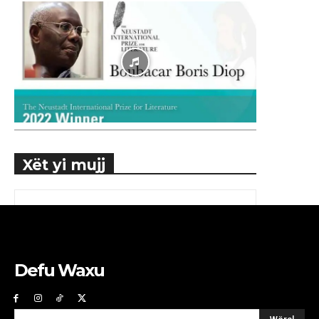
Xët yi mujj
Defu Waxu