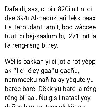
Dafa di, sax, ci biir 820i nit ni ci
dee 394i Al-Haouz lañ fekk baax.
Fa Taroudant tamit, boo wàccee
tuuti ci bëj-saalum bi, 271i nit la
fa rëng-rëng bi rey.
Wëliis bakkan yi ci jot a rot yépp
ak ñi ci jëley gaañu-gaañu,
nemmeeku nañ fa ay yàqute yu
baree bare. Dëkk yu bare la rëng-
rëng bi laal. Ñu gis i nataal yoy,