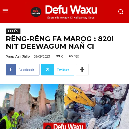
LI FËS
RËNG-RËNG FA MAROG : 820I
NIT DEEWAGUM NAÑ CI
Paap Aali Jàllo
09/09/2023
0
180
Facebook
Twitter