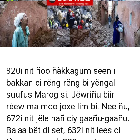
820i nit ñoo ñàkkagum seen i
bakkan ci rëng-rëng bi yëngal
suufus Marog si. Jëwriñu biir
réew ma moo joxe lim bi. Nee ñu,
672i nit jële nañ ciy gaañu-gaañu.
Balaa bët di set, 632i nit lees ci