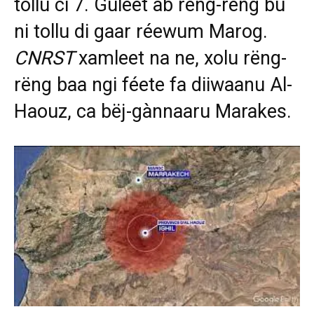
tollu ci 7. Guléet ab rëng-rëng bu
ni tollu di gaar réewum Marog.
CNRST
xamleet na ne, xolu rëng-
rëng baa ngi féete fa diiwaanu Al-
Haouz, ca bëj-gànnaaru Marakes.