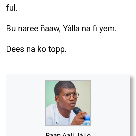
ful.
Bu naree ñaaw, Yàlla na fi yem.
Dees na ko topp.
Paap Aali Jàllo