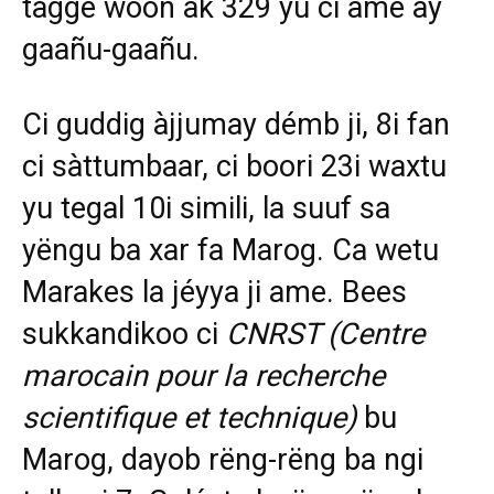
tàgge woon ak 329 yu ci ame ay
gaañu-gaañu.
Ci guddig àjjumay démb ji, 8i fan
ci sàttumbaar, ci boori 23i waxtu
yu tegal 10i simili, la suuf sa
yëngu ba xar fa Marog. Ca wetu
Marakes la jéyya ji ame. Bees
sukkandikoo ci
CNRST (Centre
marocain pour la recherche
scientifique et technique)
bu
Marog, dayob rëng-rëng ba ngi