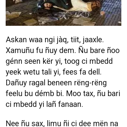
Askan waa ngi jàq, tiit, jaaxle.
Xamuñu fu ñuy dem. Ñu bare ñoo
génn seen kër yi, toog ci mbedd
yeek wetu tali yi, fees fa dell.
Dañuy ragal beneen rëng-rëng
feelu bu démb bi. Moo tax, ñu bari
ci mbedd yi lañ fanaan.
Nee ñu sax, limu ñi ci dee mën na