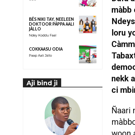
màbb c
Ndeysa
BÉS NIKI TAY, NEELEEN
DOKTOOR PÀPPA AALI
JÀLLO
loru y
Ndey Koddu Faal
Càmmu
COKKAASU ODIA
Tabaxt
Paap Aali Jàllo
demoon
nekk a
Aji bind ji
ci mbi
Ñaari 
màbbo
woon a