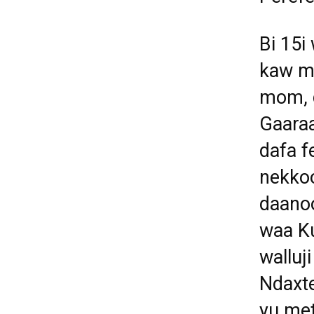
Bi 15i 
kaw ma
mom, d
Gaara
dafa f
nekkoo
daanoo
waa K
walluj
Ndaxte
yu met