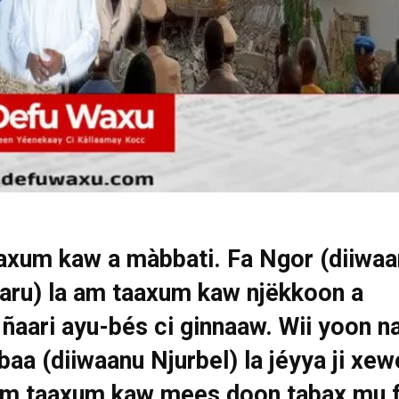
axum kaw a màbbati. Fa Ngor (diiwaa
aru) la am taaxum kaw njëkkoon a
ñaari ayu-bés ci ginnaaw. Wii yoon n
baa (diiwaanu Njurbel) la jéyya ji xew
am taaxum kaw mees doon tabax mu f