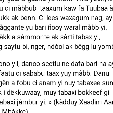
tu ci màbbub taaxum kaw fa Tuubaa 
fukk ak benn. Ci lees waxagum nag, ay
càggante yu bari ñooy waral màbb yi,
 ñàkk a sàmmonte ak sàrti tabax yi,
 saytu bi, nger, ndóol ak bëgg lu yom
no yii, danoo seetlu ne dafa bari na a
 faatu ci sababu taax yuy màbb. Danu
gën a fobu ci anam yi nuy tabaxee su
k i dëkkuwaay, muy tabaxi bokkeef gi
tabaxi jàmbur yi. » (kàdduy Xaadim Aa
e Mbàkke)