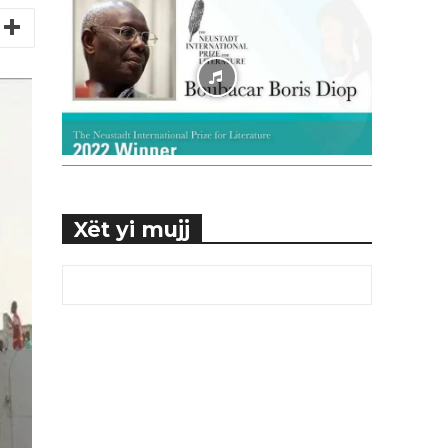
Xët yi mujj