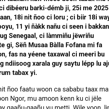
i dibéeru barki-démb ji, 25i me 2025
an, 18i nit ñoo ci loru ; ci biir 18i wa
ooyu, 11 yi ñàkk nañu ci seen i bakkan
g Senegaal, ci làmmiñu jëwriñu
e gi, Sëñ Musaa Bàlla Fofana mi fa
, fas na yéene taxawal ci meeri bu
g ndiisoog xarala guy saytu lépp lu aj
rum tabax yi.
nit ñoo faatu woon ca sababu taax ma
on Ngor, mu amoon kenn ku ci jële
y gaañu-gaañu yu metti. Wile yoon, l