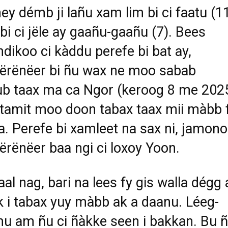
iney démb ji lañu xam lim bi ci faatu (1
 bi ci jële ay gaañu-gaañu (7). Bees
dikoo ci kàddu perefe bi bat ay,
ërënëer bi ñu wax ne moo sabab
b taax ma ca Ngor (keroog 8 me 2025
 tamit moo doon tabax taax mii màbb 
. Perefe bi xamleet na sax ni, jamono j
ërënëer baa ngi ci loxoy Yoon.
al nag, bari na lees fy gis walla dégg 
k i tabax yuy màbb ak a daanu. Léeg-
mu am ñu ci ñàkke seen i bakkan. Bu 