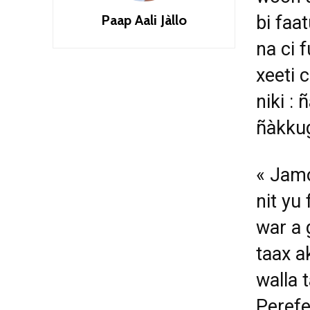
Paap Aali Jàllo
bi faa
na ci 
xeeti 
niki :
ñàkkug
« Jamo
nit yu
war a 
taax a
walla 
Peref