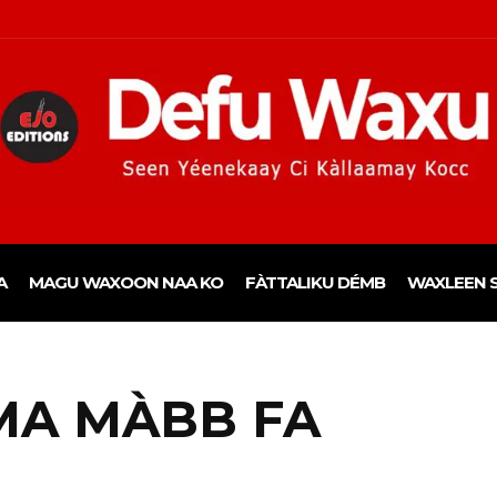
A
MAGU WAXOON NAA KO
FÀTTALIKU DÉMB
WAXLEEN S
MA MÀBB FA