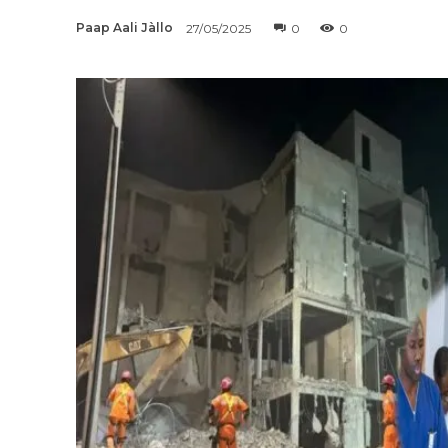
Paap Aali Jàllo
27/05/2025
0
0