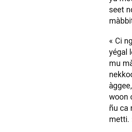
seet n
màbbit
« Ci n
yégal 
mu mà
nekkoo
àggee,
woon c
ñu ca
metti.