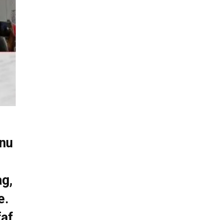
nu
ag,
e.
af