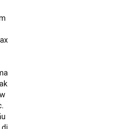
um
wax
 ma
 ak
aw
c.
ñu
 di