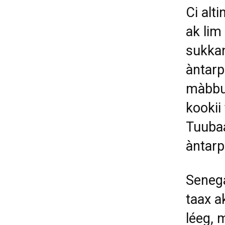
Ci alt
ak lim
sukkan
àntarp
màbbu
kookii
Tuubaa
àntarp
Senega
taax a
léeg, 