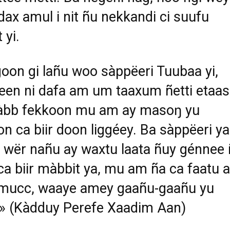
dax amul i nit ñu nekkandi ci suufu
 yi.
goon gi lañu woo sàppëeri Tuubaa yi,
leen ni dafa am um taaxum ñetti etaas
bb fekkoon mu am ay masoŋ yu
n ca biir doon liggéey. Ba sàppëeri ya
 wër nañu ay waxtu laata ñuy génnee 
a biir màbbit ya, mu am ña ca faatu 
 mucc, waaye amey gaañu-gaañu yu
 » (Kàdduy Perefe Xaadim Aan)