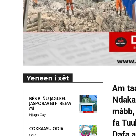
Yeneen i xët
Am ta
Ndaka
BÉS BI ÑU JAGLEEL
JASPORAA BI FI RÉEW
MI
màbb, 
Njuga Gay
fa Tuu
COKKAASU ODIA
Dafa 
Odia