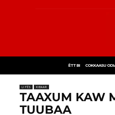
ËTT BI
COKKAASU ODI
LI FËS
XIBAAR
TAAXUM KAW 
TUUBAA