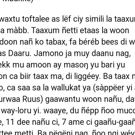
waxtu toftalee as lëf ciy simili la taax
 màbb. Taaxum ñetti etaas la woon
oon nañ ko tabax, fa béréb bees di 
as Daaru. Jamono ja muy daanu nag,
ekk mu amoon ay masoŋ yu bari yu
n ca biir taax ma, di liggéey. Ba taax
, ca saa sa la wallukat ya (sàppëer yi
urwaa Ruus) gaawantu woon nañu, d
i way-loru yi. waaye, du ñépp ñoo muc
, 11 dee nañu ci, 7 ame ci gaañu-gaa
tee metti. Ba nëgëni nag, ñoo ngi wéy