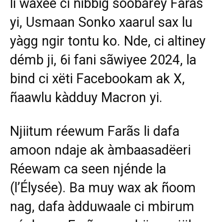
li waxee ci ñibbig sóobarey Farãs
yi, Usmaan Sonko xaarul sax lu
yàgg ngir tontu ko. Nde, ci altiney
démb ji, 6i fani sãwiyee 2024, la
bind ci xëti Facebookam ak X,
ñaawlu kàdduy Macron yi.
Njiitum réewum Farãs li dafa
amoon ndaje ak àmbaasadëeri
Réewam ca seen njénde la
(l’Élysée). Ba muy wax ak ñoom
nag, dafa àdduwaale ci mbirum