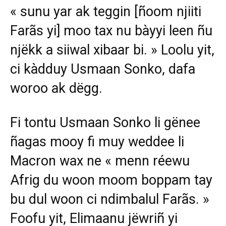
« sunu yar ak teggin [ñoom njiiti
Farãs yi] moo tax nu bàyyi leen ñu
njëkk a siiwal xibaar bi. » Loolu yit,
ci kàdduy Usmaan Sonko, dafa
woroo ak dëgg.
Fi tontu Usmaan Sonko li gënee
ñagas mooy fi muy weddee li
Macron wax ne « menn réewu
Afrig du woon moom boppam tay
bu dul woon ci ndimbalul Farãs. »
Foofu yit, Elimaanu jëwriñ yi