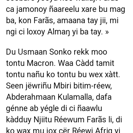
ca jamonoy ñaareelu xare bu mag
ba, kon Farãs, amaana tay jii, mi
ngi ci loxoy Almaŋ yi ba tay. »
Du Usmaan Sonko rekk moo
tontu Macron. Waa Càdd tamit
tontu nañu ko tontu bu wex xàtt.
Seen jëwriñu Mbiri bitim-réew,
Abderahmaan Kulamalla, dafa
génne ab yégle di ci ñaawlu
kàdduy Njiitu Réewum Farãs li, di
ko wax mu jox cër Réewi Afrig yi