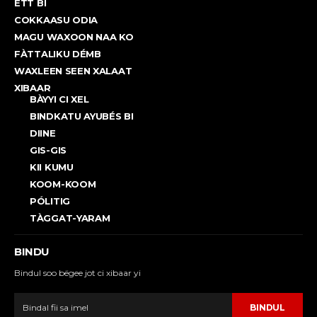
ËTT BI
COKKAASU ODIA
MAGU WAXOON NAA KO
FÀTTALIKU DÉMB
WAXLEEN SEEN XALAAT
XIBAAR
BÀYYI CI XEL
BINDKATU AYUBÉS BI
DIINE
GIS-GIS
KII KUMU
KOOM-KOOM
PÓLITIG
TÀGGAT-YARAM
BINDU
Bindul soo bëgee jot ci xibaar yi
BINDUL