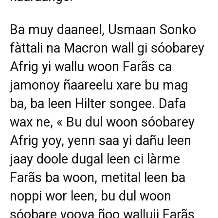
Ba muy daaneel, Usmaan Sonko
fàttali na Macron wall gi sóobarey
Afrig yi wallu woon Farãs ca
jamonoy ñaareelu xare bu mag
ba, ba leen Hilter songee. Dafa
wax ne, « Bu dul woon sóobarey
Afrig yoy, yenn saa yi dañu leen
jaay doole dugal leen ci làrme
Farãs ba woon, metital leen ba
noppi wor leen, bu dul woon
sóobare yooya ñoo walluji Farãs