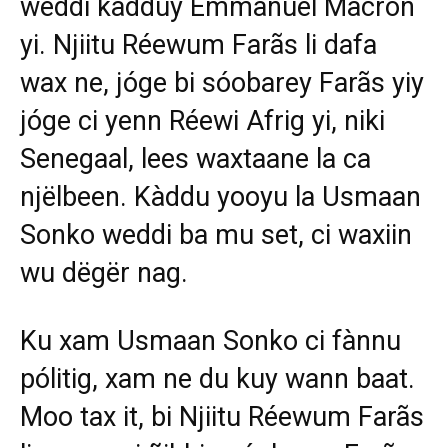
weddi kàdduy Emmanuel Macron
yi. Njiitu Réewum Farãs li dafa
wax ne, jóge bi sóobarey Farãs yiy
jóge ci yenn Réewi Afrig yi, niki
Senegaal, lees waxtaane la ca
njëlbeen. Kàddu yooyu la Usmaan
Sonko weddi ba mu set, ci waxiin
wu dëgër nag.
Ku xam Usmaan Sonko ci fànnu
pólitig, xam ne du kuy wann baat.
Moo tax it, bi Njiitu Réewum Farãs