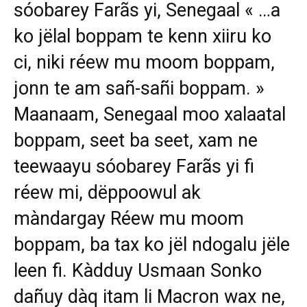
sóobarey Farãs yi, Senegaal « …a
ko jëlal boppam te kenn xiiru ko
ci, niki réew mu moom boppam,
jonn te am sañ-sañi boppam. »
Maanaam, Senegaal moo xalaatal
boppam, seet ba seet, xam ne
teewaayu sóobarey Farãs yi fi
réew mi, dëppoowul ak
màndargay Réew mu moom
boppam, ba tax ko jël ndogalu jële
leen fi. Kàdduy Usmaan Sonko
dañuy dàq itam li Macron wax ne,