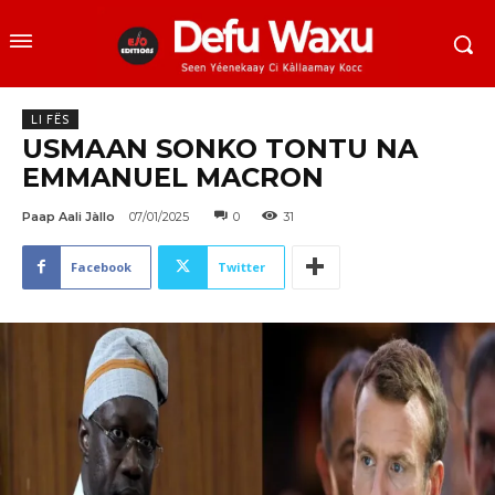
LI FËS
USMAAN SONKO TONTU NA
EMMANUEL MACRON
Paap Aali Jàllo
07/01/2025
0
31
Facebook
Twitter