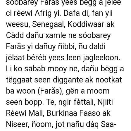
sóobarey Farãs yees bëgg a jëlee
ci réewi Afrig yi. Dafa di, fan yii
weesu, Senegaal, Koddiwaar ak
Càdd dañu xamle ne sóobarey
Farãs yi dañuy ñibbi, ñu daldi
jëlaat béréb yees leen jagleeloon.
Li ko sabab mooy ne, dañu bëgg a
tëggaat seen diggante ak nootkat
ba woon (Farãs), gën a moom
seen bopp. Te, ngir fàttali, Njiiti
Réewi Mali, Burkinaa Faaso ak
Niseer, ñoom, jot nañu dàq Saa-