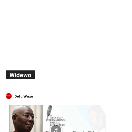
Widewo
Defu Waxu