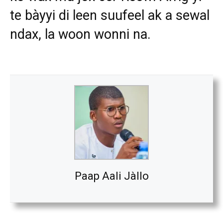
te bàyyi di leen suufeel ak a sewal
ndax, la woon wonni na.
Paap Aali Jàllo