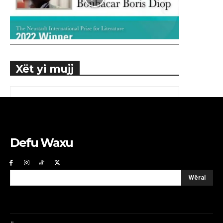
Xët yi mujj
Defu Waxu
Wëral