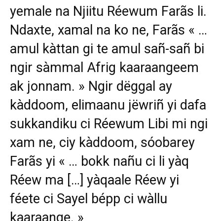
yemale na Njiitu Réewum Farãs li.
Ndaxte, xamal na ko ne, Farãs « …
amul kàttan gi te amul sañ-sañ bi
ngir sàmmal Afrig kaaraangeem
ak jonnam. » Ngir dëggal ay
kàddoom, elimaanu jëwriñ yi dafa
sukkandiku ci Réewum Libi mi ngi
xam ne, ciy kàddoom, sóobarey
Farãs yi « … bokk nañu ci li yàq
Réew ma […] yàqaale Réew yi
féete ci Sayel bépp ci wàllu
kaaraange. »