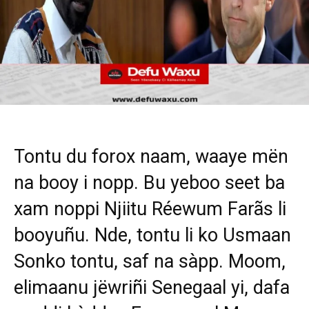
Tontu du forox naam, waaye mën
na booy i nopp. Bu yeboo seet ba
xam noppi Njiitu Réewum Farãs li
booyuñu. Nde, tontu li ko Usmaan
Sonko tontu, saf na sàpp. Moom,
elimaanu jëwriñi Senegaal yi, dafa