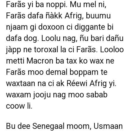
Farãs yi ba noppi. Mu mel ni,
Farãs dafa ñàkk Afrig, buumu
njaam gi doxoon ci diggante bi
dafa dog. Loolu nag, ñu bari dañu
jàpp ne toroxal la ci Farãs. Looloo
metti Macron ba tax ko wax ne
Farãs moo demal boppam te
waxtaan na ci ak Réewi Afrig yi.
waxam jooju nag moo sabab
coow li.
Bu dee Senegaal moom, Usmaan