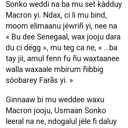
Sonko weddi na ba mu set kàdduy
Macron yi. Ndax, ci li mu bind,
moom elimaanu jëwriñ yi, nee na
« Bu dee Senegaal, wax jooju dara
du ci dëgg », mu teg ca ne, « …ba
tay jii, amul fenn fu ñu waxtaanee
walla waxaale mbirum ñibbig
sóobarey Farãs yi. »
Ginnaaw bi mu weddee waxu
Macron jooju, Usmaan Sonko
leeral na ne, ndogalul jële fi daluy