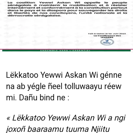
Lëkkatoo Yewwi Askan Wi génne
na ab yégle ñeel tolluwaayu réew
mi. Dañu bind ne :
«
L
ëkkatoo Yewwi Askan Wi a ngi
joxoñ baaraamu tuuma Njiitu