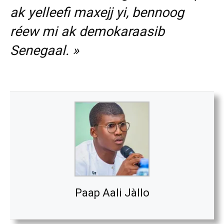
ak yelleefi maxejj yi, bennoog
réew mi ak demokaraasib
Senegaal. »
Paap Aali Jàllo