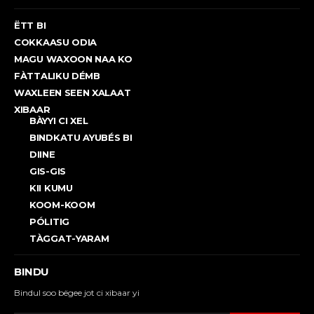
ËTT BI
COKKAASU ODIA
MAGU WAXOON NAA KO
FÀTTALIKU DÉMB
WAXLEEN SEEN XALAAT
XIBAAR
BÀYYI CI XEL
BINDKATU AYUBÉS BI
DIINE
GIS-GIS
KII KUMU
KOOM-KOOM
PÓLITIG
TÀGGAT-YARAM
BINDU
Bindul soo bëgee jot ci xibaar yi