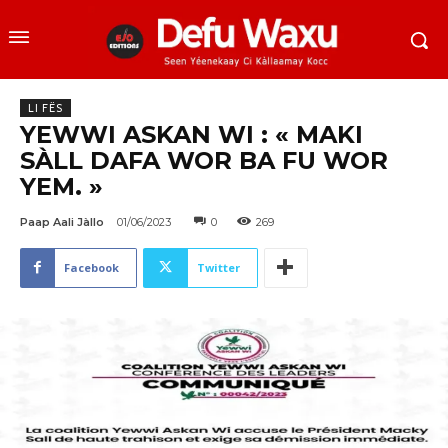
LI FËS
YEWWI ASKAN WI : « MAKI
SÀLL DAFA WOR BA FU WOR
YEM. »
Paap Aali Jàllo
01/06/2023
0
269
Facebook
Twitter