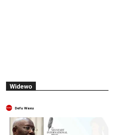
Widewo
Defu Waxu