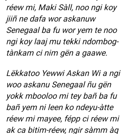
réew mi, Maki Sàll, noo ngi koy
jiiñ ne dafa wor askanuw
Senegaal ba fu wor yem te noo
ngi koy laaj mu tekki ndombog-
tànkam ci nim gën a gaawe.
L
ëkkatoo Yewwi Askan Wi a ngi
woo askanu Senegaal ñu gën
yokk mbooloo mi tey bañ ba fu
bañ yem ni leen ko ndeyu-àtte
réew mi mayee, fépp ci réew mi
ak ca bitim-réew, ngir sàmm àq