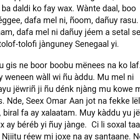
m ba daldi ko fay wax. Wànte daal, boo
éggee, dafa mel ni,
ñoom, dañuy rasu.
m, dafa mel ni dañuy jéem a setal s
tolof-tolofi jànguney Senegaal yi.
u gis ne boor boobu mënees na ko laf
 weneen wàll wi ñu àddu. Mu mel ni
yu jëwriñ ji ñu dénk njàng mu kowe 
s. Nde,
Seex Omar Aan jot na fekke lël
 biral fa ay xalaatam. Muy kàddu yu j
x ay béréb yi ñuy jànge.
Ci li soxal ta
 Njiitu
réew mi joxe na ay santaane. 