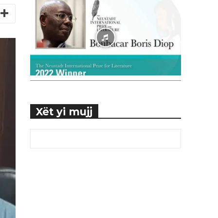
Xët yi mujj