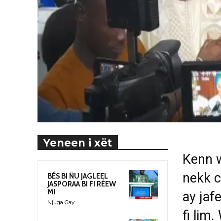
Yeneen i xët
Kenn 
nekk c
BÉS BI ÑU JAGLEEL
JASPORAA BI FI RÉEW
MI
ay jaf
Njuga Gay
fi lim