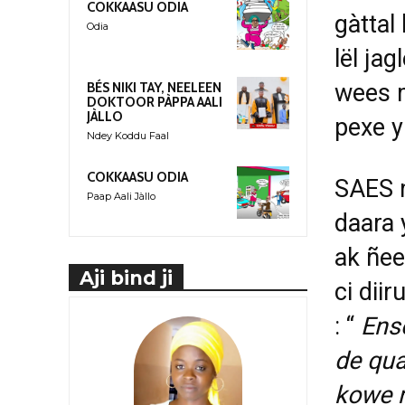
COKKAASU ODIA
gàttal
Odia
lël jag
wees m
BÉS NIKI TAY, NEELEEN
DOKTOOR PÀPPA AALI
JÀLLO
pexe y
Ndey Koddu Faal
COKKAASU ODIA
SAES m
Paap Aali Jàllo
daara 
ak ñee
Aji bind ji
ci
diir
: “
Ens
de
qua
kowe m