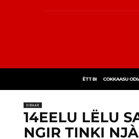
ËTT BI
COKKAASU ODI
XIBAAR
14EELU LËLU S
NGIR TINKI NJ