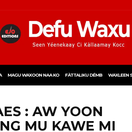
A
MAGU WAXOON NAA KO
FÀTTALIKU DÉMB
WAXLEEN S
AES : AW YOON
ÀNG MU KAWE MI