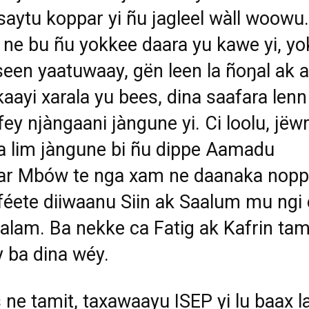
saytu koppar yi ñu jagleel wàll woowu.
 ne bu ñu yokkee daara yu kawe yi, yo
seen yaatuwaay, gën leen
la ñoŋal ak 
aayi xarala yu bees, dina saafara lenn
afey
njàngaani jàngune yi. Ci loolu, jëwr
 na lim jàngune bi ñu dippe Aamadu
ar Mbów te nga xam ne daanaka nopp
 féete diiwaanu Siin ak Saalum
mu ngi 
talam. Ba nekke ca Fatig ak Kafrin tami
y ba dina wéy.
 ne tamit, taxawaayu ISEP yi lu baax l