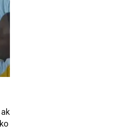
a
 ak
 ko