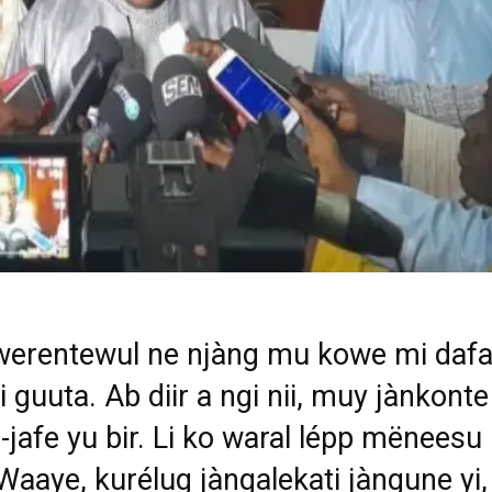
werentewul ne njàng
mu kowe mi daf
i guuta. Ab diir a ngi nii, muy jànkonte
e-jafe
yu bir. Li ko waral lépp mëneesu
. Waaye, kurélug jàngalekati
jàngune yi,