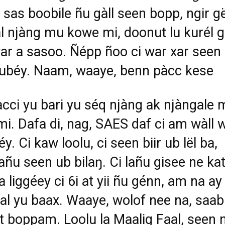
, sas boobile ñu
gàll seen bopp, ngir g
l njàng mu kowe mi, doonut lu kurél g
ar a sasoo. Ñépp ñoo ci war xar seen
tubéy. Naam, waaye, benn pàcc kese
pàcci yu bari yu séq njàng ak njàngale
i. Dafa di, nag, SAES daf ci am wàll 
éy. Ci kaw loolu, ci seen biir ub lël ba,
añu seen ub bilaŋ. Ci
lañu gisee ne kat,
a liggéey ci 6i at yii ñu génn, am na ay
tal
yu baax. Waaye, wolof nee na, saa
t boppam. Loolu la Maalig Faal, seen
n