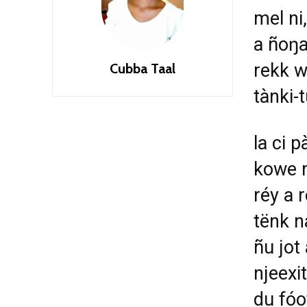
mel ni
a ñoŋa
rekk
w
Cubba Taal
tànki-
la ci 
kowe m
réy a r
tënk n
ñu jot 
njeexi
du fóo