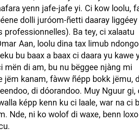
aafara yenn jafe-jafe yi.
Ci kow loolu, f
éene dolli juróom-ñetti daaray liggéey
s professionnelles).
Ba tey, ci xalaatu
mar Aan, loolu dina tax limub ndongo
eku bu
baax a baax ci daara yu kawe y
ci mën di am, bu nu
bëggee njàng mi
e jëm kanam, fàww ñépp bokk jëmu, d
eendoo, di
dóorandoo. Muy Nguur gi, 
alla képp kenn ku ci laale, war na ci 
. Nde, ni ko wolof di waxe, benn loxo
ccu.