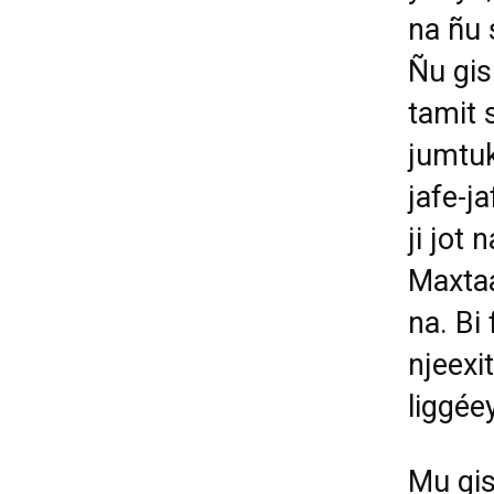
na ñu 
Ñu gis
tamit 
jumtuk
jafe-j
ji jot
Maxta
na. Bi
njeexi
liggée
Mu gis