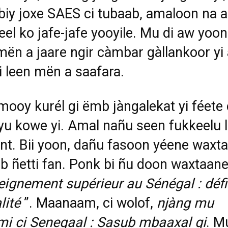
 biy joxe SAES ci tubaab, amaloon na 
leel
ko jafe-jafe yooyile. Mu di aw yoon
ën a jaare ngir càmbar gàllankoor yi
i leen mën a saafara.
ooy kurél gi ëmb jàngalekat yi féete 
yu kowe yi. Amal
nañu seen fukkeelu l
nt. Bii yoon, dañu fasoon yéene waxt
ub ñetti fan. Ponk bi ñu doon waxtaane
eignement supérieur au Sénégal : défi
lité
”. Maanaam, ci wolof,
njàng mu
i ci Senegaal : Sasub
mbaaxal gi
.
M