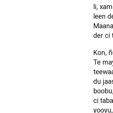
li, xa
leen d
Maanaa
der ci
Kon, ñ
Te may
teewaa
du jaa
boobu,
ci
taba
yooyu,