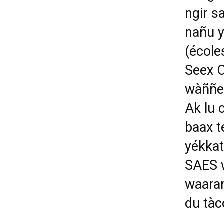
ngir s
nañu y
(école
Seex O
wàññe
Ak lu 
baax t
yékkat
SAES w
waaram
du tà