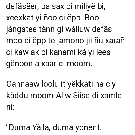
defãsëer, ba sax ci miliyë bi,
xeexkat yi ñoo ci ëpp. Boo
jàngatee tànn gi wàlluw defãs
moo ci ëpp te jamono jii ñu xarañ
ci kaw ak ci kanami kã yi lees
gënoon a xaar ci moom.
Gannaaw loolu it yëkkati na ciy
kàddu moom Aliw Siise di xamle
ni:
“Duma Yàlla, duma yonent.