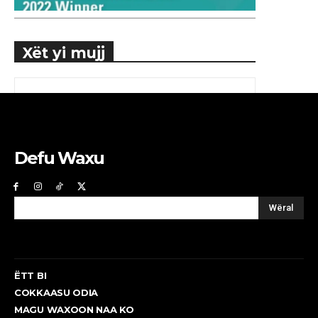
Xët yi mujj
Defu Waxu
Wëral
ËTT BI
COKKAASU ODIA
MAGU WAXOON NAA KO