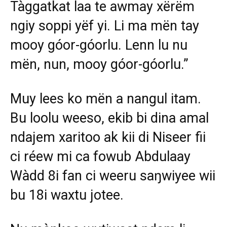
Tàggatkat laa te awmay xërëm
ngiy soppi yëf yi. Li ma mën tay
mooy góor-góorlu. Lenn lu nu
mën, nun, mooy góor-góorlu.”
Muy lees ko mën a nangul itam.
Bu loolu weeso, ekib bi dina amal
ndajem xaritoo ak kii di Niseer fii
ci réew mi ca fowub Abdulaay
Wàdd 8i fan ci weeru saŋwiyee wii
bu 18i waxtu jotee.