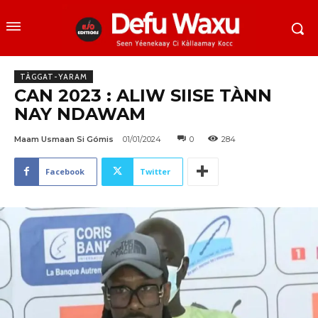
TÀGGAT-YARAM
CAN 2023 : ALIW SIISE TÀNN
NAY NDAWAM
Maam Usmaan Si Gómis
01/01/2024
0
284
Facebook
Twitter