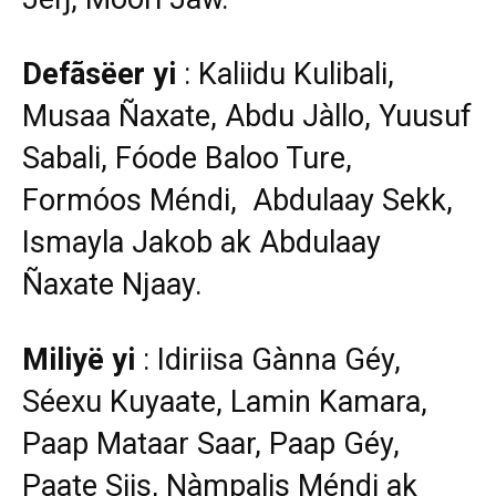
Defãsëer yi
: Kaliidu Kulibali,
Musaa Ñaxate, Abdu Jàllo, Yuusuf
Sabali, Fóode Baloo Ture,
Formóos Méndi, Abdulaay Sekk,
Ismayla Jakob ak Abdulaay
Ñaxate Njaay.
Miliyë yi
: Idiriisa Gànna Géy,
Séexu Kuyaate, Lamin Kamara,
Paap Mataar Saar, Paap Géy,
Paate Siis, Nàmpalis Méndi ak