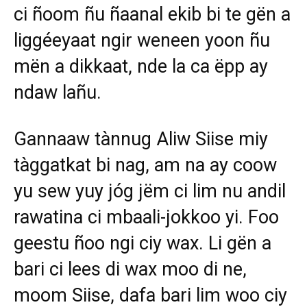
ci ñoom ñu ñaanal ekib bi te gën a
liggéeyaat ngir weneen yoon ñu
mën a dikkaat, nde la ca ëpp ay
ndaw lañu.
Gannaaw tànnug Aliw Siise miy
tàggatkat bi nag, am na ay coow
yu sew yuy jóg jëm ci lim nu andil
rawatina ci mbaali-jokkoo yi. Foo
geestu ñoo ngi ciy wax. Li gën a
bari ci lees di wax moo di ne,
moom Siise, dafa bari lim woo ciy