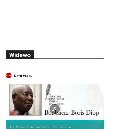
Widewo
Defu Waxu