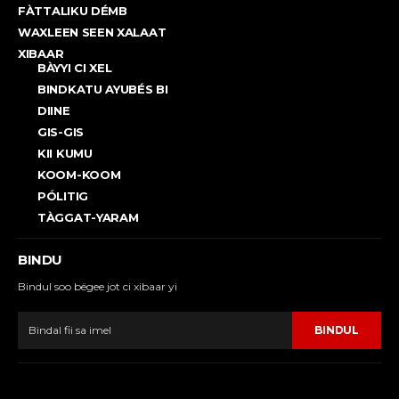
FÀTTALIKU DÉMB
WAXLEEN SEEN XALAAT
XIBAAR
BÀYYI CI XEL
BINDKATU AYUBÉS BI
DIINE
GIS-GIS
KII KUMU
KOOM-KOOM
PÓLITIG
TÀGGAT-YARAM
BINDU
Bindul soo bëgee jot ci xibaar yi
BINDUL