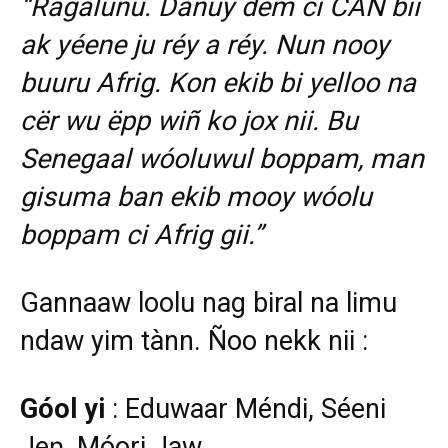
“Ragalunu. Danuy dem ci CAN bii
ak yéene ju réy a réy. Nun nooy
buuru Afrig. Kon ekib bi yelloo na
cër wu ëpp wiñ ko jox nii. Bu
Senegaal wóoluwul boppam, man
gisuma ban ekib mooy wóolu
boppam ci Afrig gii.”
Gannaaw loolu nag biral na limu
ndaw yim tànn. Ñoo nekk nii :
Góol yi
: Eduwaar Méndi, Séeni
Jeŋ, Móori Jaw.