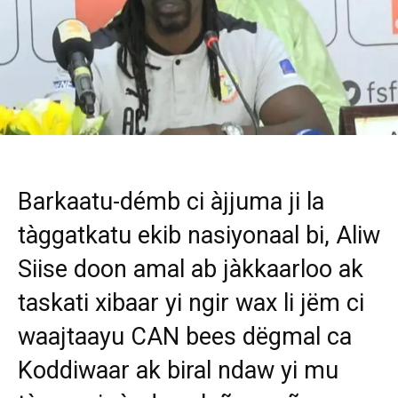
Barkaatu-démb ci àjjuma ji la
tàggatkatu ekib nasiyonaal bi, Aliw
Siise doon amal ab jàkkaarloo ak
taskati xibaar yi ngir wax li jëm ci
waajtaayu CAN bees dëgmal ca
Koddiwaar ak biral ndaw yi mu