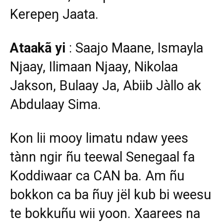
Kerepeŋ Jaata.
Ataakã yi
: Saajo Maane, Ismayla
Njaay, Ilimaan Njaay, Nikolaa
Jakson, Bulaay Ja, Abiib Jàllo ak
Abdulaay Sima.
Kon lii mooy limatu ndaw yees
tànn ngir ñu teewal Senegaal fa
Koddiwaar ca CAN ba. Am ñu
bokkon ca ba ñuy jël kub bi weesu
te bokkuñu wii yoon. Xaarees na