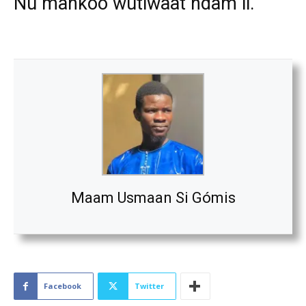
Nu mànkoo wutiwaat ndam li.
Maam Usmaan Si Gómis
Facebook
Twitter