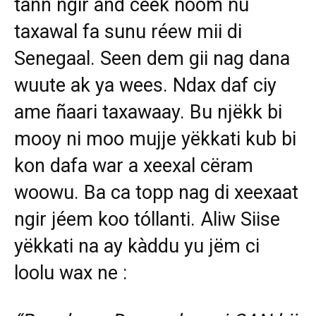
tànn ngir ànd ceek ñoom ñu
taxawal fa sunu réew mii di
Senegaal. Seen dem gii nag dana
wuute ak ya wees. Ndax daf ciy
ame ñaari taxawaay. Bu njëkk bi
mooy ni moo mujje yëkkati kub bi
kon dafa war a xeexal cëram
woowu. Ba ca topp nag di xeexaat
ngir jéem koo tóllanti. Aliw Siise
yëkkati na ay kàddu yu jëm ci
loolu wax ne :