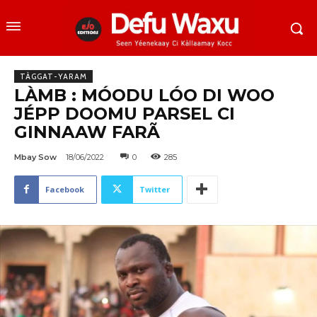
TÀGGAT-YARAM
LÀMB : MÓODU LÓO DI WOO
JÉPP DOOMU PARSEL CI
GINNAAW FARÃ
Mbay Sow
18/06/2022
0
285
Facebook
Twitter