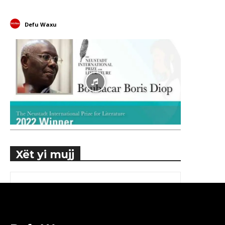
Defu Waxu
Xët yi mujj