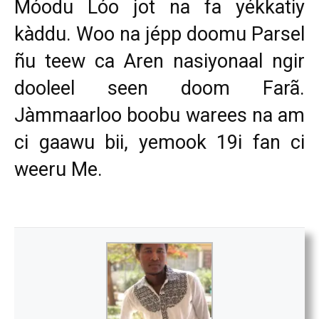
Móodu Lóo jot na fa yékkatiy
kàddu. Woo na jépp doomu Parsel
ñu teew ca Aren nasiyonaal ngir
dooleel seen doom Farã.
Jàmmaarloo boobu warees na am
ci gaawu bii, yemook 19i fan ci
weeru Me.