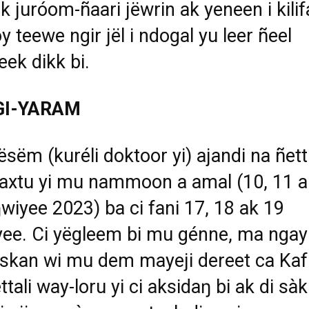
k jur
ó
om-
ñ
aari j
ë
wrin ak yeneen i kilif
y teewe ngir j
ë
l i ndogal yu leer
ñ
eel
ek dikk bi.
GI-YARAM
ë
s
ë
m (kur
é
li doktoor yi) ajandi na
ñ
ett
axtu yi mu nammoon a amal (10, 11 a
ŋ
wiyee 2023) ba ci fani 17, 18 ak 19
ee. Ci y
ë
gleem bi mu g
é
nne, ma ngay
skan wi mu dem mayeji dereet ca Kaf
ttali way-loru yi ci aksida
ŋ
bi ak di s
à
k