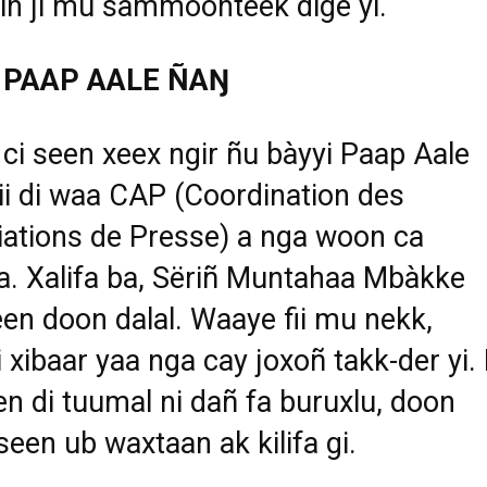
in ji mu s
à
mmoonteek dige yi.
 PAAP AALE ÑAŊ
 ci seen xeex ngir
ñ
u b
à
yyi Paap Aale
ii di waa CAP (Coordination des
ations de Presse) a nga woon ca
. Xalifa ba, S
ë
ri
ñ
Muntahaa Mb
à
kke
en doon dalal. Waaye fii mu nekk,
i xibaar yaa nga cay joxo
ñ
takk-der yi.
en di tuumal ni da
ñ
fa buruxlu, doon
seen ub waxtaan ak kilifa gi.