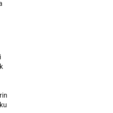
a
i
k
rin
ku