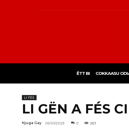
ËTT BI
COKKAASU ODI
LI FËS
LI GËN A FÉS C
Njuga Gay
09/01/2023
0
283