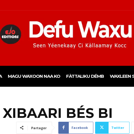
A
MAGU WAXOON NAA KO
FÀTTALIKU DÉMB
WAXLEEN S
I XIBAARI BÉS BI
Facebook
Twitter
Partager