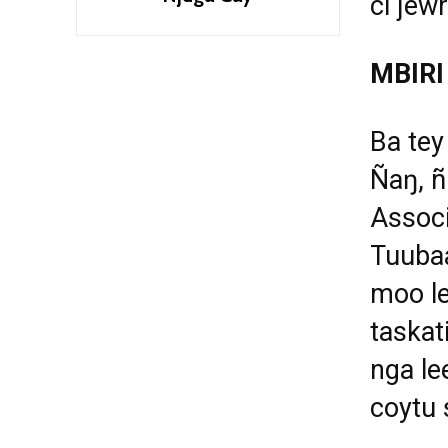
ci j
ë
wr
MBIRI
Ba tey
Ñ
a
ŋ
,
ñ
Associ
Tuubaa
moo le
taskat
nga le
coytu 