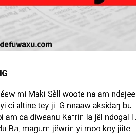
IG
r
é
ew mi Maki S
à
ll woote na am ndaje
yi ci altine tey ji. Ginnaaw aksida
ŋ
bu
bi am ca diwaanu Kafrin la j
ë
l ndogal li
u Ba, magum j
ë
wrin yi moo koy jiite.