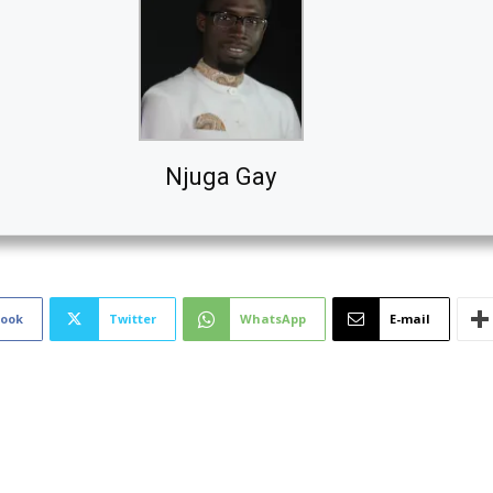
Njuga Gay
book
Twitter
WhatsApp
E-mail