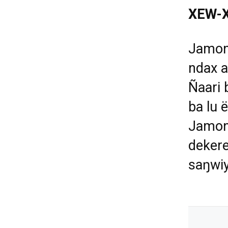
XEW-
Jamono
ndax a
Ñ
aari 
ba lu
ë
Jamono
deker
sa
ŋ
wi