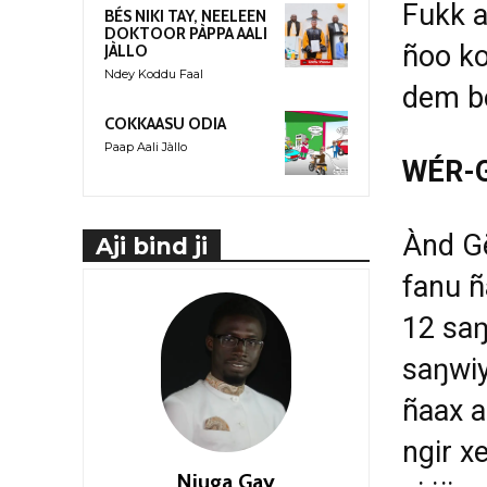
Fukk a
BÉS NIKI TAY, NEELEEN
DOKTOOR PÀPPA AALI
ñ
oo ko
JÀLLO
Ndey Koddu Faal
dem be
COKKAASU ODIA
Paap Aali Jàllo
WÉR-
À
nd G
Aji bind ji
fanu
ñ
12 sa
sa
ŋ
wiy
ñ
aax a
ngir xe
Njuga Gay