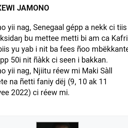
XEWI JAMONO
 yii nag, Senegaal g
é
pp a nekk ci tiis
ksida
ŋ
bu mettee metti bi am ca Kafri
biis yu yab i nit ba fees
ñ
oo mb
ë
kkant
pp 50i nit
ñà
kk ci seen i bakkan.
 yii nag, Njiitu r
é
ew mi Maki S
à
ll
ete na
ñ
etti faniy d
ë
j (9, 10 ak 11
yee 2022) ci r
é
ew mi.