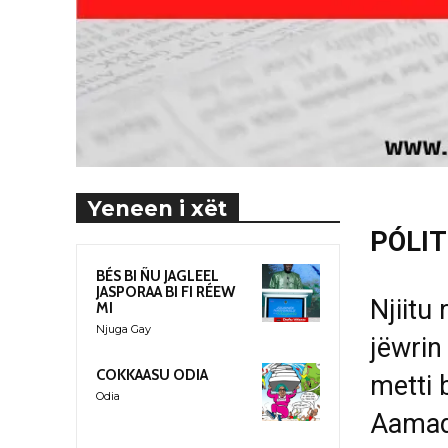
Yeneen i xët
PÓLIT
BÉS BI ÑU JAGLEEL
JASPORAA BI FI RÉEW
Njiitu 
MI
Njuga Gay
j
ë
wrin 
COKKAASU ODIA
metti 
Odia
Aamad