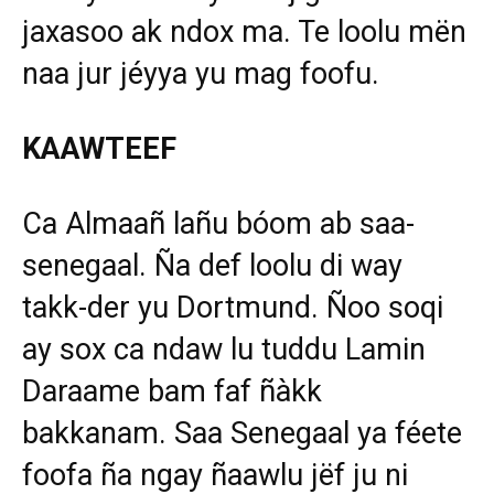
jaxasoo ak ndox ma. Te loolu mën
naa jur jéyya yu mag foofu.
KAAWTEEF
Ca Almaañ lañu bóom ab saa-
senegaal. Ña def loolu di way
takk-der yu Dortmund. Ñoo soqi
ay sox ca ndaw lu tuddu Lamin
Daraame bam faf ñàkk
bakkanam. Saa Senegaal ya féete
foofa ña ngay ñaawlu jëf ju ni