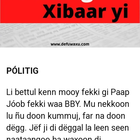
PÓLITIG
Li bettul kenn mooy fekki gi Paap
Jóob fekki waa BBY. Mu nekkoon
lu ñu doon kummuj, far na doon
dëgg. Jëf ji di dëggal la leen seen
naataangoo ba waxoon di