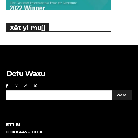
Xët yi mujj
Defu Waxu
Wëral
ËTT BI
COKKAASU ODIA