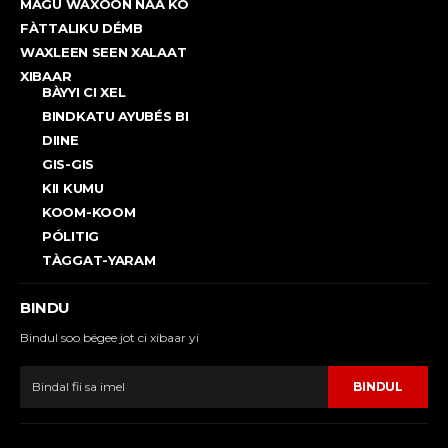
MAGU WAXOON NAA KO
FÀTTALIKU DÉMB
WAXLEEN SEEN XALAAT
XIBAAR
BÀYYI CI XEL
BINDKATU AYUBÉS BI
DIINE
GIS-GIS
KII KUMU
KOOM-KOOM
PÓLITIG
TÀGGAT-YARAM
BINDU
Bindul soo bëgee jot ci xibaar yi
BINDUL