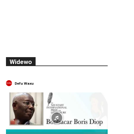
Widewo
Defu Waxu