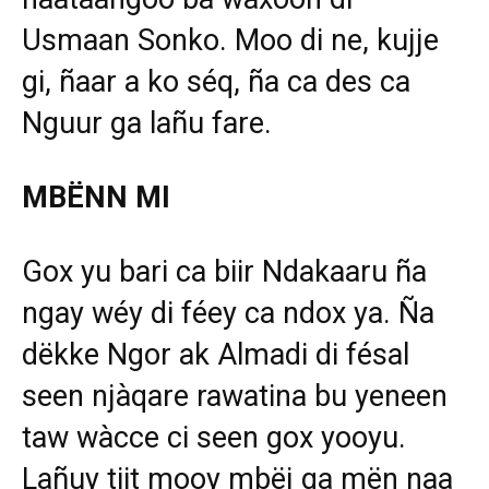
Usmaan Sonko. Moo di ne, kujje
gi, ñaar a ko séq, ña ca des ca
Nguur ga lañu fare.
MBËNN MI
Gox yu bari ca biir Ndakaaru ña
ngay wéy di féey ca ndox ya. Ña
dëkke Ngor ak Almadi di fésal
seen njàqare rawatina bu yeneen
taw wàcce ci seen gox yooyu.
Lañuy tiit mooy mbëj ga mën naa