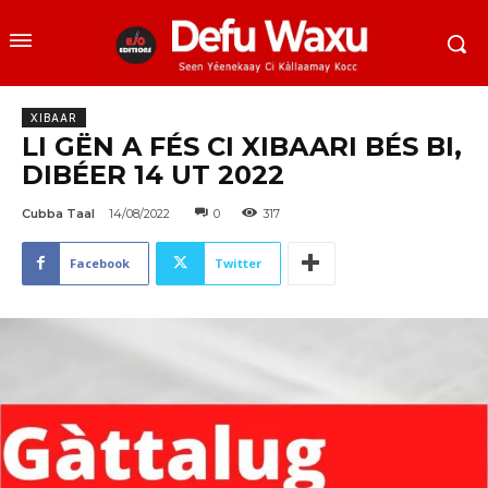
XIBAAR
LI GËN A FÉS CI XIBAARI BÉS BI,
DIBÉER 14 UT 2022
Cubba Taal
14/08/2022
0
317
Facebook
Twitter