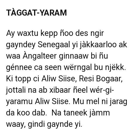
TÀGGAT-YARAM
Ay waxtu kepp ñoo des ngir
gayndey Senegaal yi jàkkaarloo ak
waa Àngalteer ginnaaw bi ñu
génnee ca seen wërngal bu njëkk.
Ki topp ci Aliw Siise, Resi Bogaar,
jottali na ab xibaar ñeel wér-gi-
yaramu Aliw Siise. Mu mel ni jarag
da koo dab. Na taneek jàmm
waay, gindi gaynde yi.