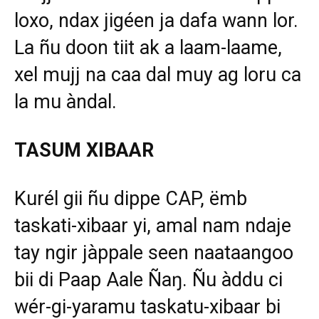
loxo, ndax jigéen ja dafa wann lor.
La ñu doon tiit ak a laam-laame,
xel mujj na caa dal muy ag loru ca
la mu àndal.
TASUM XIBAAR
Kurél gii ñu dippe CAP, ëmb
taskati-xibaar yi, amal nam ndaje
tay ngir jàppale seen naataangoo
bii di Paap Aale Ñaŋ. Ñu àddu ci
wér-gi-yaramu taskatu-xibaar bi