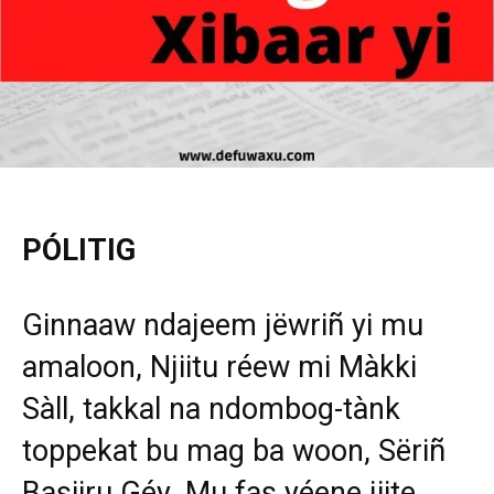
PÓLITIG
Ginnaaw ndajeem jëwriñ yi mu
amaloon, Njiitu réew mi Màkki
Sàll, takkal na ndombog-tànk
toppekat bu mag ba woon, Sëriñ
Basiiru Géy. Mu fas yéene jiite