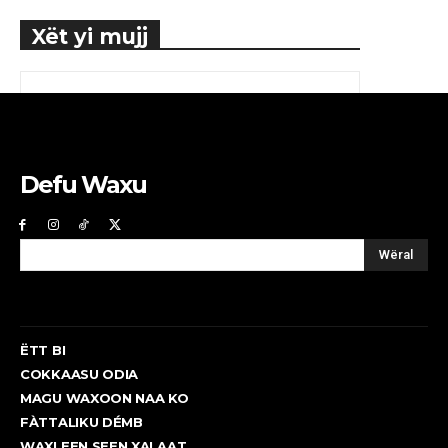
Xët yi mujj
Defu Waxu
Wëral
ËTT BI
COKKAASU ODIA
MAGU WAXOON NAA KO
FÀTTALIKU DÉMB
WAXLEEN SEEN XALAAT