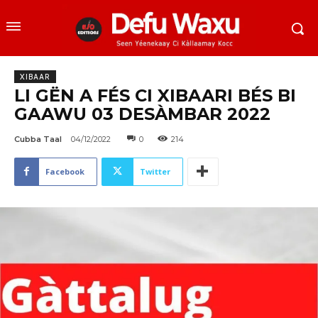
XIBAAR
LI GËN A FÉS CI XIBAARI BÉS BI
GAAWU 03 DESÀMBAR 2022
Cubba Taal
04/12/2022
0
214
Facebook
Twitter