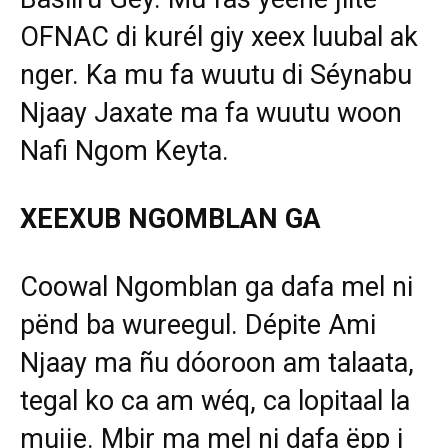
OFNAC di kurél giy xeex luubal ak
nger. Ka mu fa wuutu di Séynabu
Njaay Jaxate ma fa wuutu woon
Nafi Ngom Keyta.
XEEXUB NGOMBLAN GA
Coowal Ngomblan ga dafa mel ni
pënd ba wureegul. Dépite Ami
Njaay ma ñu dóoroon am talaata,
tegal ko ca am wéq, ca lopitaal la
mujje. Mbir ma mel ni dafa ëpp i