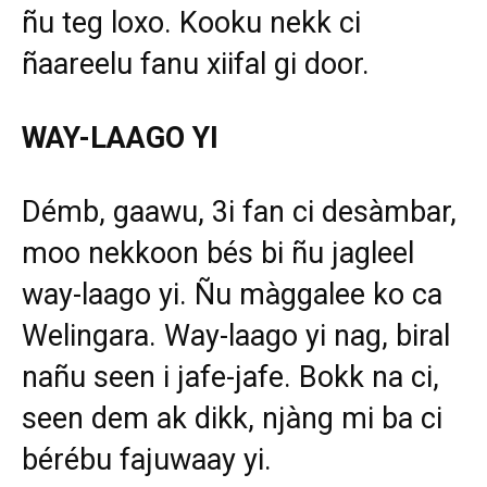
ñu teg loxo. Kooku nekk ci
ñaareelu fanu xiifal gi door.
WAY-LAAGO YI
Démb, gaawu, 3i fan ci desàmbar,
moo nekkoon bés bi ñu jagleel
way-laago yi. Ñu màggalee ko ca
Welingara. Way-laago yi nag, biral
nañu seen i jafe-jafe. Bokk na ci,
seen dem ak dikk, njàng mi ba ci
bérébu fajuwaay yi.