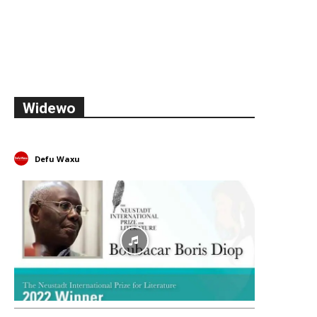
Widewo
Defu Waxu