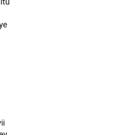
itu
e
ye
ii
éey