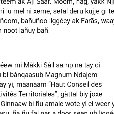
teem ak Aji Saar. Moom, nag, yakk Nji
i lu mel ni xeme, setal deru kujje gi t
ñoom, bañuñoo liggéey ak Far
ãs, waa
n noot la
ñuy bañ.
 réew mi Màkki Sàll samp na tay ci
 bi bànqaasub Magnum Ndajem
y yi, maanaam “Haut Conseil des
ivités Territoriales”, gàttal biy joxe
Ginnaaw bi ñu amale wote yi ci weer y
su, ña ñu fal nar a door seen ub ligg