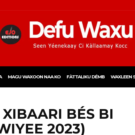
A
MAGU WAXOON NAA KO
FÀTTALIKU DÉMB
WAXLEEN S
I XIBAARI BÉS BI
IYEE 2023)