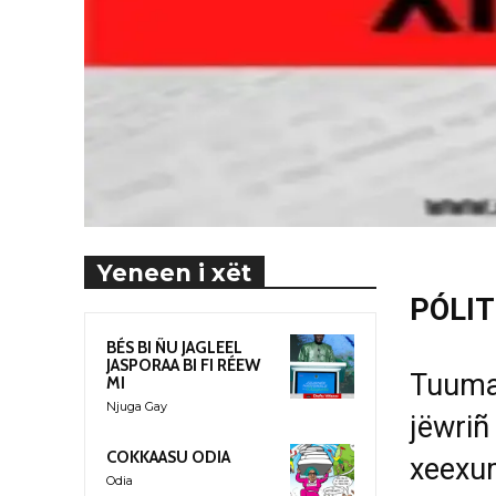
Yeneen i xët
PÓLIT
BÉS BI ÑU JAGLEEL
JASPORAA BI FI RÉEW
Tuuma
MI
Njuga Gay
j
ëwri
ñ
COKKAASU ODIA
xeexu
Odia