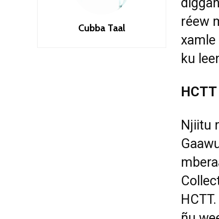
diggan
réew m
Cubba Taal
xamle 
ku lee
HCTT
Njiitu
Gaawu
mberaa
Collect
HCTT. 
ñu wee