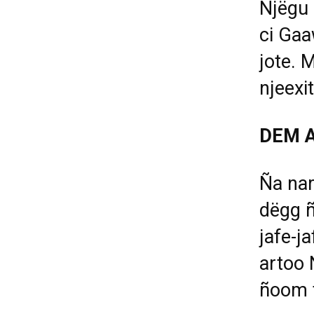
Nj
ë
gu 
ci Gaa
jote. 
njeexi
DEM A
Ña nar
d
ë
gg ñ
jafe-ja
artoo 
ñoom t