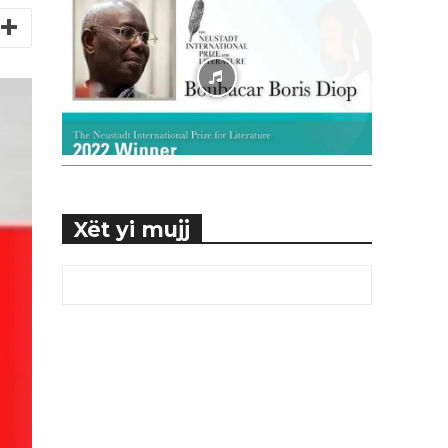
Xët yi mujj