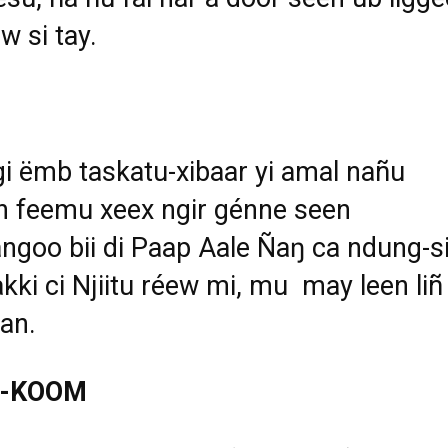
w si tay.
gi
ë
mb taskatu-xibaar yi amal nañu
 feemu xeex ngir génne seen
ngoo bii di Paap Aale Ñaŋ ca ndung-si
kki ci Njiitu réew mi, mu may leen liñ
an.
-KOOM