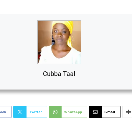
Cubba Taal
book
Twitter
WhatsApp
E-mail