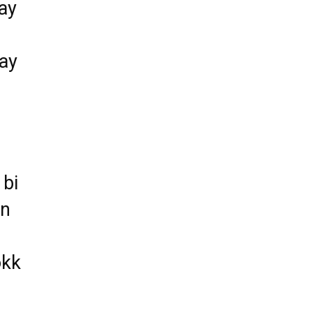
tay
 ay
s
bi
en
okk