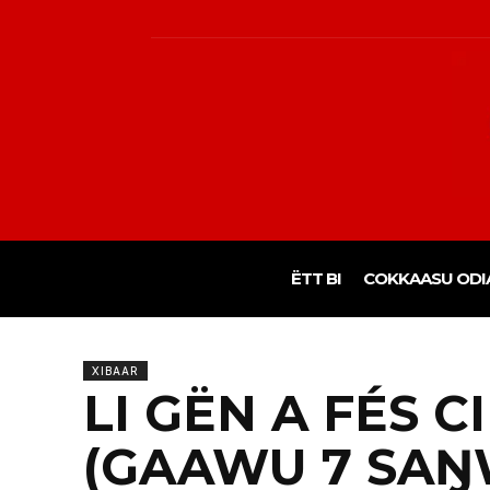
ËTT BI
COKKAASU ODI
XIBAAR
LI GËN A FÉS C
(GAAWU 7 SAŊW