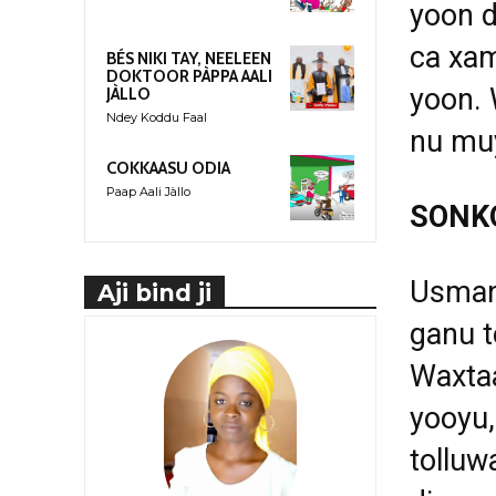
yoon d
ca xam
BÉS NIKI TAY, NEELEEN
DOKTOOR PÀPPA AALI
yoon. W
JÀLLO
Ndey Koddu Faal
nu muy
COKKAASU ODIA
Paap Aali Jàllo
SONKO
Usman 
Aji bind ji
ganu t
Waxtaa
yooyu,
tolluw