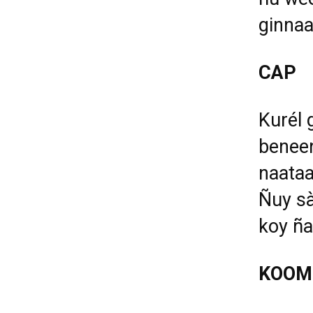
ginnaa
CAP
Kurél 
beneen
naataa
Ñuy sà
koy ña
KOOM