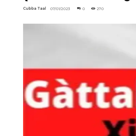
Cubba Taal
07/01/2023
0
270