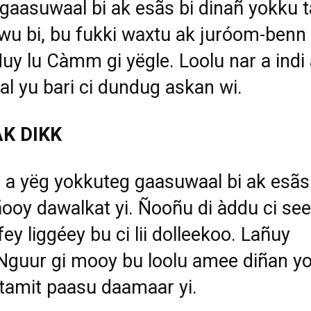
gaasuwaal bi ak es
ãs
bi dinañ yokku 
wu bi, bu fukki waxtu ak juróom-benn
Muy lu Càmm gi y
ë
gle. Loolu nar a indi
tal yu bari ci dundug askan wi.
K DIKK
 a y
ë
g yokkuteg gaasuwaal bi ak es
ã
ooy dawalkat yi. Ñooñu di àddu ci se
fey liggéey bu ci lii dolleekoo. Lañuy
Nguur gi mooy bu loolu amee diñan y
amit paasu daamaar yi.