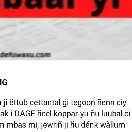
IG
 ji
ë
ttub cettantal gi tegoon ñenn ciy
 ak i DAGE ñeel koppar yu ñu luubal ci
m mbas mi, j
ë
wriñ ji ñu dénk wàllum