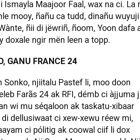
i Ismayla Maajoor Faal, wax na ci. La
le mooy, ñañu ca tudd, dinañu wuyuji
ànte, ñii di j
ë
wriñ, ñoom, Yoon dafa
 doxale ngir m
ë
n leen a topp.
, GANU FRANCE 24
Sonko, njiitalu Pastef li, moo doon
eleb Far
ã
s 24 ak RFI, démb ci àjjuma ji
n wi mu séqaloon ak taskatu-xibaar
 di dellusiwaat ci xew-xewu réew mi,
aayam ci pólitig ak coowal ciif li dox