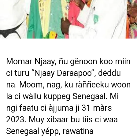
Momar Njaay, ñu gënoon koo miin
ci turu “Njaay Daraapoo”, dëddu
na. Moom, nag, ku ràññeeku woon
la ci wàllu kuppeg Senegaal. Mi
ngi faatu ci àjjuma ji 31 màrs
2023. Muy xibaar bu tiis ci waa
Senegaal yépp, rawatina