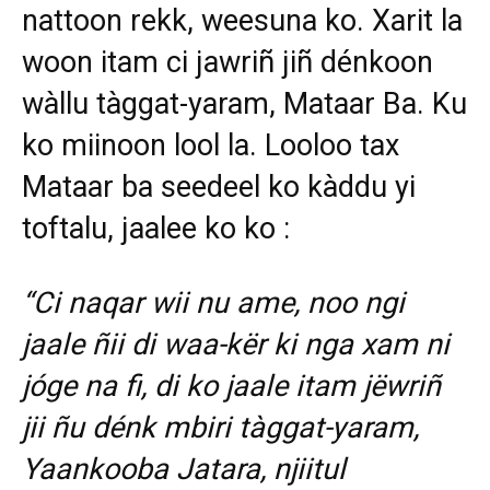
nattoon rekk, weesuna ko. Xarit la
woon itam ci jawriñ jiñ dénkoon
wàllu tàggat-yaram, Mataar Ba. Ku
ko miinoon lool la. Looloo tax
Mataar ba seedeel ko kàddu yi
toftalu, jaalee ko ko :
“Ci naqar wii nu ame, noo ngi
jaale ñii di waa-kër ki nga xam ni
jóge na fi, di ko jaale itam jëwriñ
jii ñu dénk mbiri tàggat-yaram,
Yaankooba Jatara, njiitul