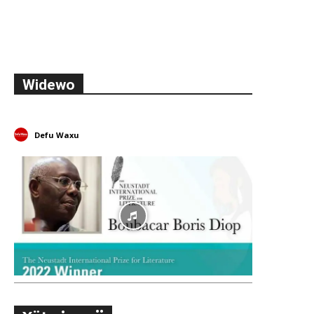
Widewo
Defu Waxu