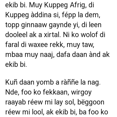
ekib bi. Muy Kuppeg Afrig, di
Kuppeg àddina si, fépp la dem,
topp ginnaaw gaynde yi, di leen
dooleel ak a xirtal. Ni ko wolof di
faral di waxee rekk, muy taw,
mbaa muy naaj, dafa daan ànd ak
ekib bi.
Kuñ daan yomb a ràññe la nag.
Nde, foo ko fekkaan, wirgoy
raayab réew mi lay sol, bëggoon
réew mi lool, ak ekib bi, ba foo ko