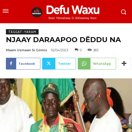
TÀGGAT-YARAM
NJAAY DARAAPOO DËDDU NA
Maam Usmaan Si Gómis
02/04/2023
0
365
Facebook
Twitter
WhatsApp