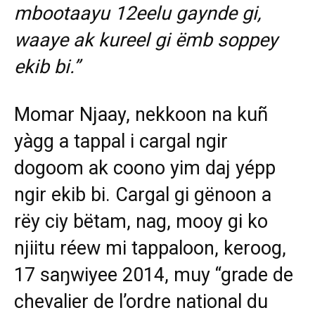
mbootaayu 12eelu gaynde gi,
waaye ak kureel gi ëmb soppey
ekib bi.”
Momar Njaay, nekkoon na kuñ
yàgg a tappal i cargal ngir
dogoom ak coono yim daj yépp
ngir ekib bi. Cargal gi gënoon a
rëy ciy bëtam, nag, mooy gi ko
njiitu réew mi tappaloon, keroog,
17 saŋwiyee 2014, muy “grade de
chevalier de l’ordre national du