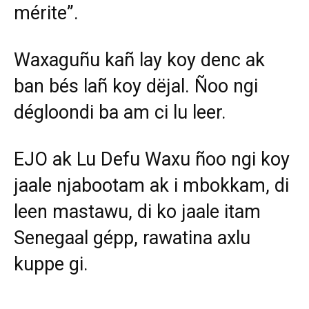
mérite”.
Waxaguñu kañ lay koy denc ak
ban bés lañ koy dëjal. Ñoo ngi
dégloondi ba am ci lu leer.
EJO ak Lu Defu Waxu ñoo ngi koy
jaale njabootam ak i mbokkam, di
leen mastawu, di ko jaale itam
Senegaal gépp, rawatina axlu
kuppe gi.