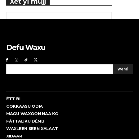
Xët yi mujj
Defu Waxu
Wëral
ËTT BI
COKKAASU ODIA
MAGU WAXOON NAA KO
FÀTTALIKU DÉMB
WAXLEEN SEEN XALAAT
XIBAAR