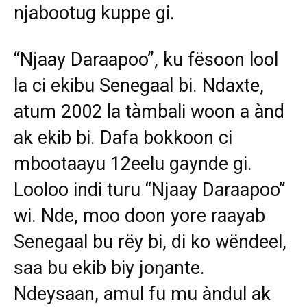
njabootug kuppe gi.
“Njaay Daraapoo”, ku fësoon lool
la ci ekibu Senegaal bi. Ndaxte,
atum 2002 la tàmbali woon a ànd
ak ekib bi. Dafa bokkoon ci
mbootaayu 12eelu gaynde gi.
Looloo indi turu “Njaay Daraapoo”
wi. Nde, moo doon yore raayab
Senegaal bu rëy bi, di ko wëndeel,
saa bu ekib biy joŋante.
Ndeysaan, amul fu mu àndul ak