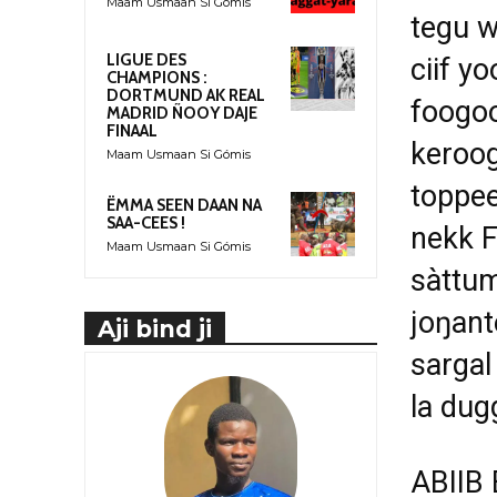
Maam Usmaan Si Gómis
tegu w
LIGUE DES
ciif y
CHAMPIONS :
DORTMUND AK REAL
foogoo
MADRID ÑOOY DAJE
FINAAL
keroog
Maam Usmaan Si Gómis
toppee
ËMMA SEEN DAAN NA
SAA-CEES !
nekk F
Maam Usmaan Si Gómis
sàttum
joŋant
Aji bind ji
sargal
la dug
ABIIB