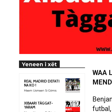
Yeneen i xët
WAA L
MEND
REAL MADRID DEFATI
NA KO !
Maam Usmaan Si Gómis
Benja
XIBAARI TÀGGAT-
futbal
YARAM