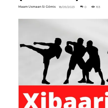
Maam Usmaan Si Gómis
18/09/2023
0
193