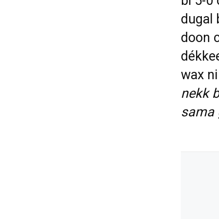
bi 5-0 
dugal 
doon c
dékkee
wax n
nekk b
sama g