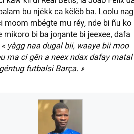
ci kaw kii di Real Betis, la Joao Felix da
balam bu njëkk ca këlëb ba. Loolu nag
i moom mbégte mu réy, nde bi ñu ko
 mikoro bi ba joŋante bi jeexee, dafa
i
« yàgg naa dugal bii, waaye bii moo
u ma ci gën a neex ndax dafay matal
éntug futbalsi Barça. »