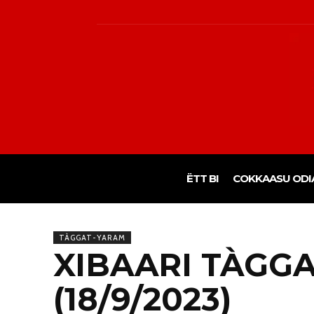
ËTT BI
COKKAASU ODI
TÀGGAT-YARAM
XIBAARI TÀGG
(18/9/2023)