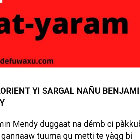
ORIENT YI SARGAL NAÑU BENJAM
Y
min Mendy duggaat na démb ci pàkku
, gannaaw tuuma gu metti te yàgg bi