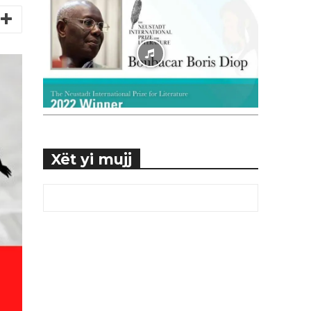
Xët yi mujj