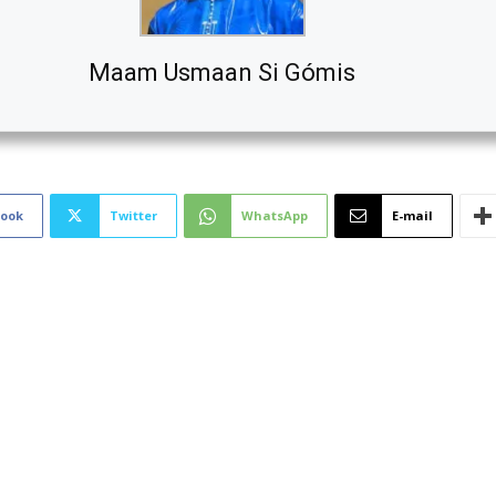
Maam Usmaan Si Gómis
book
Twitter
WhatsApp
E-mail