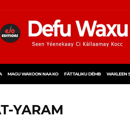
A
MAGU WAXOON NAA KO
FÀTTALIKU DÉMB
WAXLEEN S
AT-YARAM