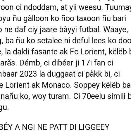
oon ci ndoddam, at yii weesu. Tuuma
ooyu ñu gàlloon ko ñoo taxoon ñu bari
 ne daf ciy jaare bàyyi futbal. Waaye,
, ba ñu ko setalee ni deful lees ko do
, la daldi fasante ak Fc Lorient, këlëb
arãs. Démb, ci dibéer ji 17i fan ci
baar 2023 la duggaat ci pàkk bi, ci
e Lorient ak Monaco. Soppey këlëb ba
 nañu ko, woy turam. Ci 70eelu simili b
gu.
 BÉY A NGI NE PATT DI LIGGEEY