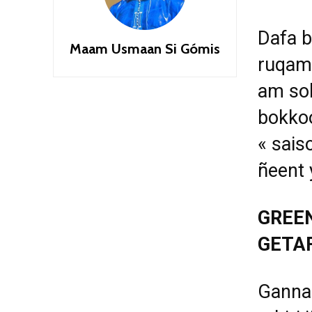
Dafa b
Maam Usmaan Si Gómis
ruqam 
am sol
bokkoo
« sais
ñeent 
GREE
GETA
Gannaa