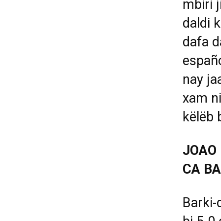
mbiri 
daldi 
dafa d
españo
nay ja
xam ni
këlëb 
JOAO 
CA B
Barki-