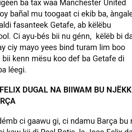
jigéen ba tax waa Manchester United
koy bañal mu toogaat ci ekib ba, àngale
aldi fasanteek Getafe, ab këlëbu
ol. Ci ayu-bés bii nu génn, këlëb bi da
ay ciy mayo yees bind turam lim boo
 bii kenn mësu koo def ba Getafe di
ba léegi.
FELIX DUGAL NA BIIWAM BU NJËKK
ARÇA
démb ci gaawu gi, ci ndamu Barça bu 