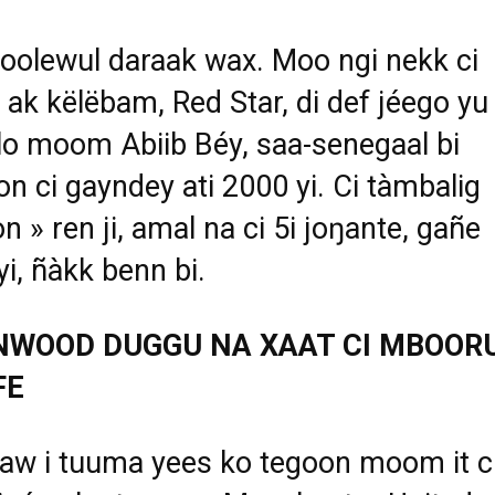
oolewul daraak wax. Moo ngi nekk ci
ak këlëbam, Red Star, di def jéego yu
o moom Abiib Béy, saa-senegaal bi
n ci gayndey ati 2000 yi. Ci tàmbalig
on » ren ji, amal na ci 5i joŋante, gañe
yi, ñàkk benn bi.
NWOOD DUGGU NA XAAT CI MBOOR
FE
w i tuuma yees ko tegoon moom it c