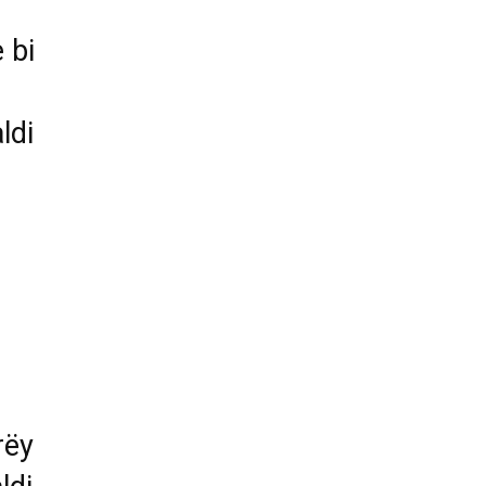
 bi
ldi
rëy