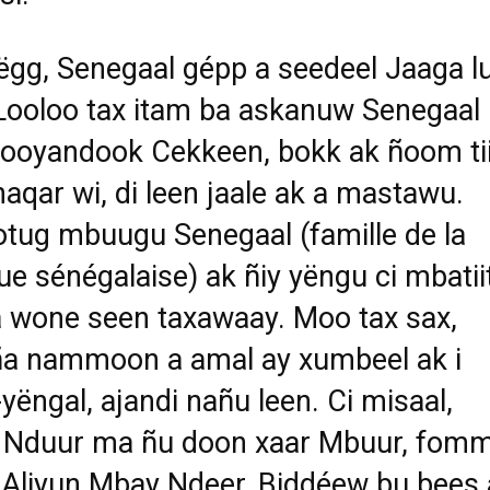
gg, Senegaal gépp a seedeel Jaaga l
 Looloo tax itam ba askanuw Senegaal
ooyandook Cekkeen, bokk ak ñoom ti
aqar wi, di leen jaale ak a mastawu.
tug mbuugu Senegaal (famille de la
e sénégalaise) ak ñiy yëngu ci mbatiit
 wone seen taxawaay. Moo tax sax,
ña nammoon a amal ay xumbeel ak i
yëngal, ajandi nañu leen. Ci misaal,
 Nduur ma ñu doon xaar Mbuur, fom
 Aliyun Mbay Ndeer, Biddéew bu bees 