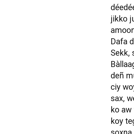
déedé
jikko j
amoon 
Dafa d
Sekk, 
Bàllaa
deñ mu
ciy wo
sax, w
ko aw 
koy te
soxna 