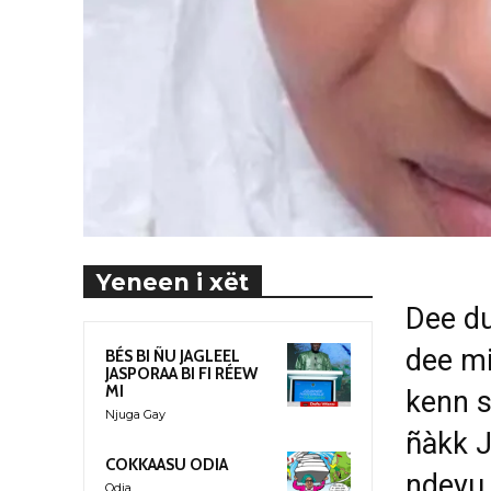
Yeneen i xët
Dee du
dee mi
BÉS BI ÑU JAGLEEL
JASPORAA BI FI RÉEW
MI
kenn s
Njuga Gay
ñàkk J
COKKAASU ODIA
ndeyu 
Odia