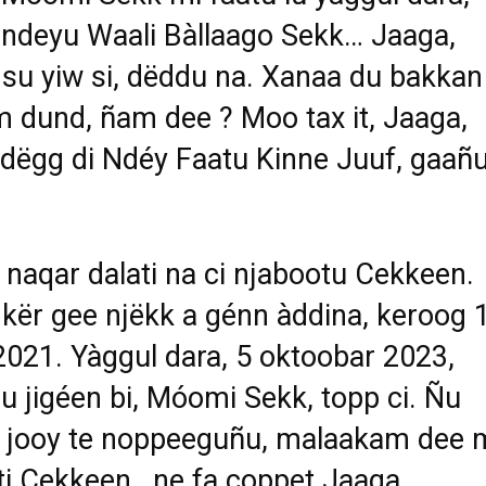
ndeyu Waali Bàllaago Sekk… Jaaga,
su yiw si, dëddu na. Xanaa du bakkan
 dund, ñam dee ? Moo tax it, Jaaga,
dëgg di Ndéy Faatu Kinne Juuf, gaañ
k naqar dalati na ci njabootu Cekkeen.
kër gee njëkk a génn àddina, keroog 
021. Yàggul dara, 5 oktoobar 2023,
u jigéen bi, Móomi Sekk, topp ci. Ñu
i jooy te noppeeguñu, malaakam dee 
i Cekkeen, ne fa coppet Jaaga,