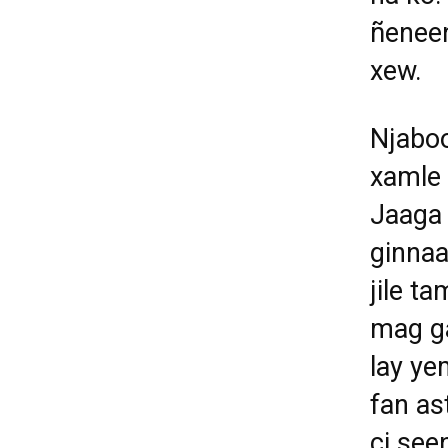
ñeneen
xew.
Njaboo
xamle 
Jaaga 
ginnaa
jile t
mag ga
lay ye
fan as
ci see