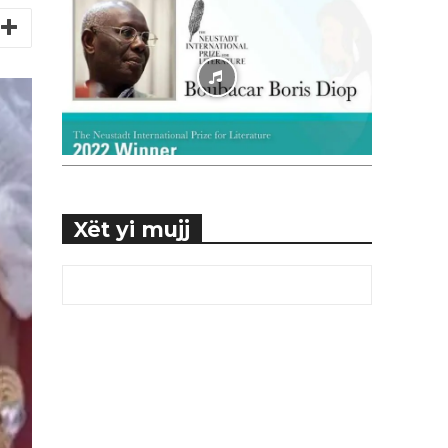
Xët yi mujj