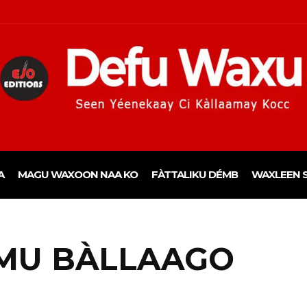
A
MAGU WAXOON NAA KO
FÀTTALIKU DÉMB
WAXLEEN S
 MU BÀLLAAGO