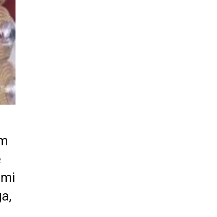
am
e
 mi
a,