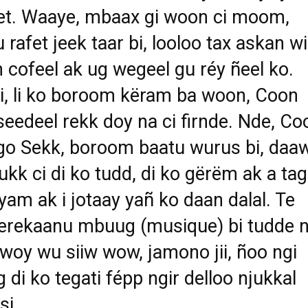
et. Waaye, mbaax gi woon ci moom,
u rafet jeek taar bi, looloo tax askan wi
cofeel ak ug wegeel gu réy ñeel ko.
i, li ko boroom këram ba woon, Coon
seedeel rekk doy na ci firnde. Nde, Co
go Sekk, boroom baatu wurus bi, daa
kk ci di ko tudd, di ko gërëm ak a ta
yam ak i jotaay yañ ko daan dalal. Te
erekaanu mbuug (musique) bi tudde 
woy wu siiw wow, jamono jii, ñoo ngi
g di ko tegati fépp ngir delloo njukkal
si.