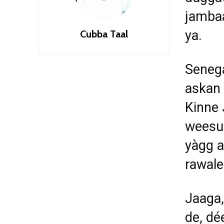
jambaa
ya.
Cubba Taal
Senega
askan
Kinne 
weesu,
yàgg a
rawale
Jaaga,
de, dé