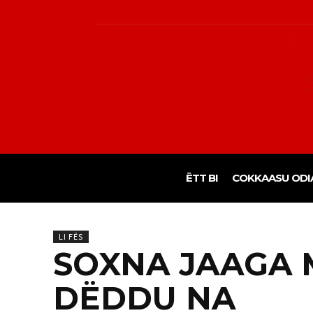
ËTT BI
COKKAASU ODI
LI FËS
SOXNA JAAGA
DËDDU NA