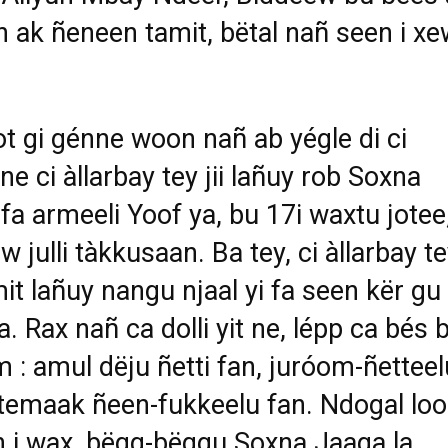
 ak ñeneen tamit, bëtal nañ seen i xe
t gi génne woon nañ ab yégle di ci
ne ci àllarbay tey jii lañuy rob Soxna
fa armeeli Yoof ya, bu 17i waxtu jotee
w julli tàkkusaan. Ba tey, ci àllarbay t
amit lañuy nangu njaal yi fa seen kër gu
. Rax nañ ca dolli yit ne, lépp ca bés 
m : amul dëju ñetti fan, juróom-ñetteel
temaak ñeen-fukkeelu fan. Ndogal loo
n i wax, bëgg-bëggu Soxna Jaaga la