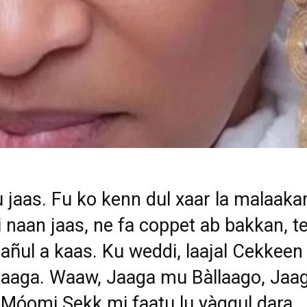
 jaas. Fu ko kenn dul xaar la malaak
 naan jaas, ne fa coppet ab bakkan, t
añul a kaas. Ku weddi, laajal Cekkeen
aaga. Waaw, Jaaga mu Bàllaago, Jaag
Móomi Sekk mi faatu lu yàggul dara,