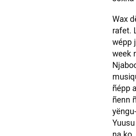
Wax dë
rafet.
wépp j
week n
Njaboo
musiqu
ñépp a
ñenn 
yëngu-
Yuusu
na ko.