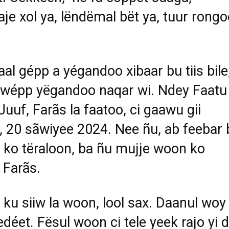
je xol ya, lëndëmal bët ya, tuur rong
al gépp a yégandoo xibaar bu tiis bile
 wépp yëgandoo naqar wi. Ndey Faatu
Juuf, Farãs la faatoo, ci gaawu gii
 20 sãwiyee 2024. Nee ñu, ab feebar 
 ko tëraloon, ba ñu mujje woon ko
 Farãs.
 ku siiw la woon, lool sax. Daanul woy
edéet. Fësul woon ci tele yeek rajo yi d