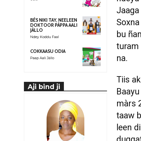
Jaaga 
Soxna 
BÉS NIKI TAY, NEELEEN
DOKTOOR PÀPPA AALI
JÀLLO
bu ñam
Ndey Koddu Faal
turam 
COKKAASU ODIA
na.
Paap Aali Jàllo
Tiis a
Aji bind ji
Baayu 
màrs 2
taaw b
leen d
duggat