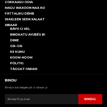
COKKAASU ODIA
MAGU WAXOON NAA KO
FÀTTALIKU DÉMB
WAXLEEN SEEN XALAAT
XIBAAR
BÀYYI CI XEL
BINDKATU AYUBÉS BI
DIINE
GIS-GIS
KII KUMU
KOOM-KOOM
PÓLITIG
TÀGGAT-YARAM
BINDU
Bindul soo bëgee jot ci xibaar yi
BINDUL