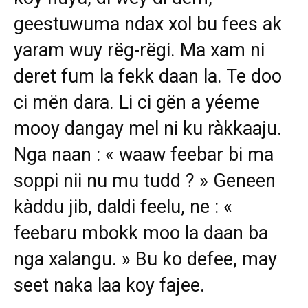
geestuwuma ndax xol bu fees ak
yaram wuy rëg-rëgi. Ma xam ni
deret fum la fekk daan la. Te doo
ci mën dara. Li ci gën a yéeme
mooy dangay mel ni ku ràkkaaju.
Nga naan : « waaw feebar bi ma
soppi nii nu mu tudd ? » Geneen
kàddu jib, daldi feelu, ne : «
feebaru mbokk moo la daan ba
nga xalangu. » Bu ko defee, may
seet naka laa koy fajee.