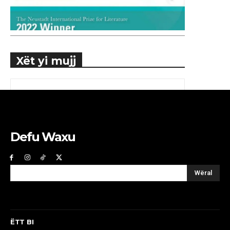
Xët yi mujj
Defu Waxu
Wëral
ËTT BI