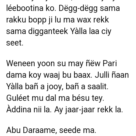
léebootina ko. Dëgg-dëgg sama
rakku bopp ji lu ma wax rekk
sama digganteek Yàlla laa ciy
seet.
Weneen yoon su may ñëw Pari
dama koy waaj bu baax. Julli ñaan
Yàlla bañ a jooy, bañ a saalit.
Guléet mu dal ma bésu tey.
Àddina nii la. Ay jaar-jaar rekk la.
Abu Daraame, seede ma.