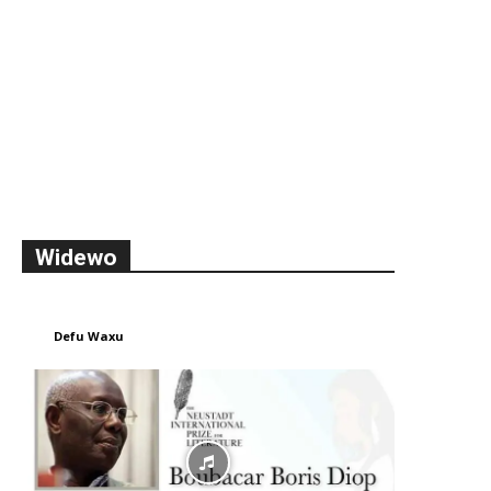
Widewo
Defu Waxu