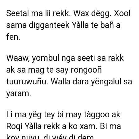
Seetal ma lii rekk. Wax dëgg. Xool
sama digganteek Yàlla te bañ a
fen.
Waaw, yombul nga seeti sa rakk
ak sa mag te say rongooñ
tuuruwuñu. Walla dara yëngalul sa
yaram.
Li ma yëg tey bi may tàggoo ak
Roqi Yàlla rekk a ko xam. Bi ma
koy nuyu, di wéy di dem,