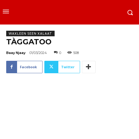
WAXLEEN SEEN XALAAT
TÀGGATOO
Baay Njaay
01/03/2024
0
508
Facebook
Twitter