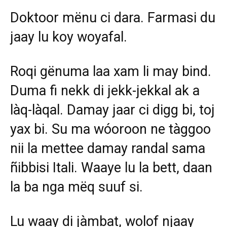
Doktoor mënu ci dara. Farmasi du
jaay lu koy woyafal.
Roqi gënuma laa xam li may bind.
Duma fi nekk di jekk-jekkal ak a
làq-làqal. Damay jaar ci digg bi, toj
yax bi. Su ma wóoroon ne tàggoo
nii la mettee damay randal sama
ñibbisi Itali. Waaye lu la bett, daan
la ba nga mëq suuf si.
Lu waay di jàmbat, wolof njaay