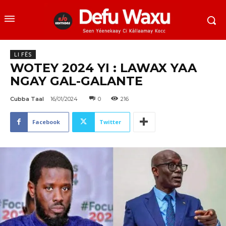
LI FËS
WOTEY 2024 YI : LAWAX YAA
NGAY GAL-GALANTE
Cubba Taal
16/01/2024
0
216
Facebook
Twitter