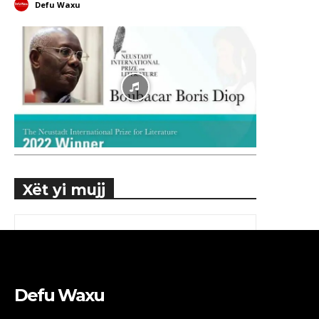
Defu Waxu
Xët yi mujj
Defu Waxu