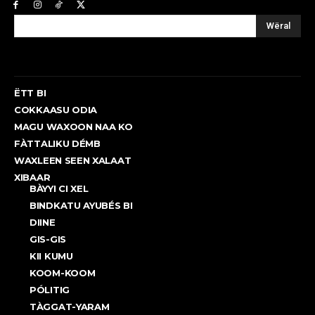
Wëral
ËTT BI
COKKAASU ODIA
MAGU WAXOON NAA KO
FÀTTALIKU DÉMB
WAXLEEN SEEN XALAAT
XIBAAR
BÀYYI CI XEL
BINDKATU AYUBÉS BI
DIINE
GIS-GIS
KII KUMU
KOOM-KOOM
PÓLITIG
TÀGGAT-YARAM