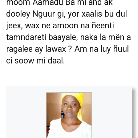
moom Aamadu Ba mi ànd ak
dooley Nguur gi, yor xaalis bu dul
jeex, wax ne amoon na ñeenti
tamndareti baayale, naka la mën a
ragalee ay lawax ? Am na luy ñuul
ci soow mi daal.