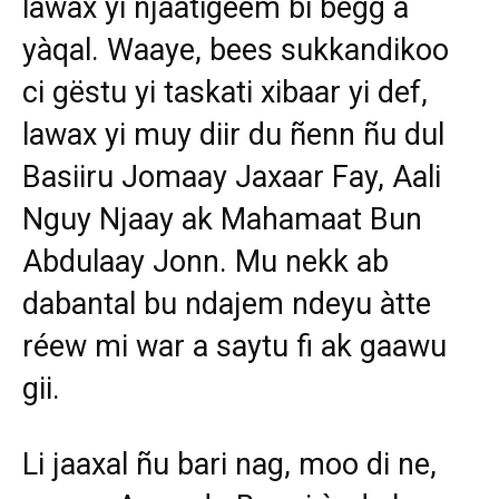
lawax yi njaatigeem bi bëgg a
yàqal. Waaye, bees sukkandikoo
ci gëstu yi taskati xibaar yi def,
lawax yi muy diir du ñenn ñu dul
Basiiru Jomaay Jaxaar Fay, Aali
Nguy Njaay ak Mahamaat Bun
Abdulaay Jonn. Mu nekk ab
dabantal bu ndajem ndeyu àtte
réew mi war a saytu fi ak gaawu
gii.
Li jaaxal ñu bari nag, moo di ne,