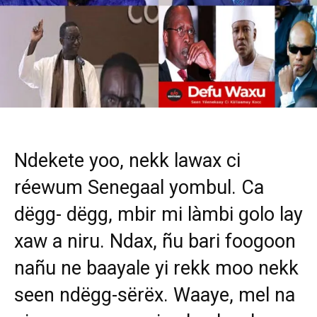
Ndekete yoo, nekk lawax ci
réewum Senegaal yombul. Ca
dëgg- dëgg, mbir mi làmbi golo lay
xaw a niru. Ndax, ñu bari foogoon
nañu ne baayale yi rekk moo nekk
seen ndëgg-sërëx. Waaye, mel na