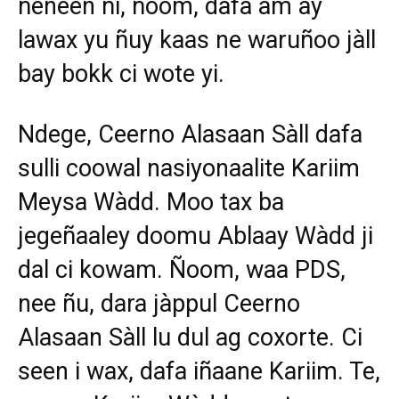
ñeneen ñi, ñoom, dafa am ay
lawax yu ñuy kaas ne waruñoo jàll
bay bokk ci wote yi.
Ndege, Ceerno Alasaan Sàll dafa
sulli coowal nasiyonaalite Kariim
Meysa Wàdd. Moo tax ba
jegeñaaley doomu Ablaay Wàdd ji
dal ci kowam. Ñoom, waa PDS,
nee ñu, dara jàppul Ceerno
Alasaan Sàll lu dul ag coxorte. Ci
seen i wax, dafa iñaane Kariim. Te,