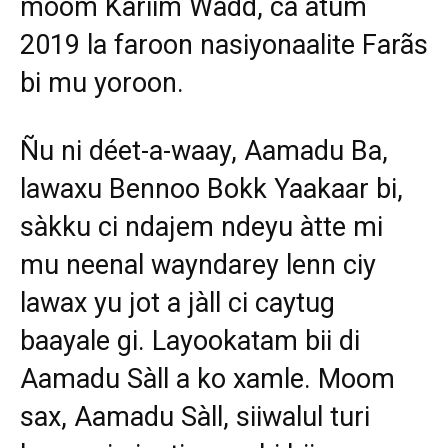
moom Kariim Wàdd, ca atum
2019 la faroon nasiyonaalite Farãs
bi mu yoroon.
Ñu ni déet-a-waay, Aamadu Ba,
lawaxu Bennoo Bokk Yaakaar bi,
sàkku ci ndajem ndeyu àtte mi
mu neenal wayndarey lenn ciy
lawax yu jot a jàll ci caytug
baayale gi. Layookatam bii di
Aamadu Sàll a ko xamle. Moom
sax, Aamadu Sàll, siiwalul turi