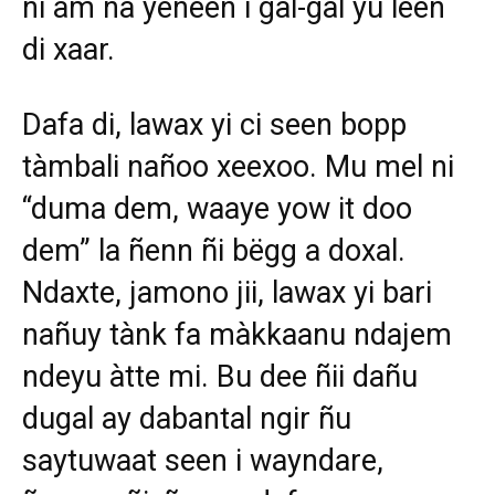
ni am na yeneen i gal-gal yu leen
di xaar.
Dafa di, lawax yi ci seen bopp
tàmbali nañoo xeexoo. Mu mel ni
“duma dem, waaye yow it doo
dem” la ñenn ñi bëgg a doxal.
Ndaxte, jamono jii, lawax yi bari
nañuy tànk fa màkkaanu ndajem
ndeyu àtte mi. Bu dee ñii dañu
dugal ay dabantal ngir ñu
saytuwaat seen i wayndare,