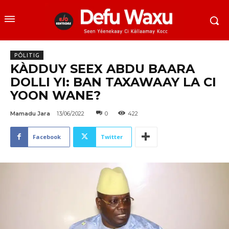
PÓLITIG
KÀDDUY SEEX ABDU BAARA
DOLLI YI: BAN TAXAWAAY LA CI
YOON WANE?
Mamadu Jara
13/06/2022
0
422
Facebook
Twitter