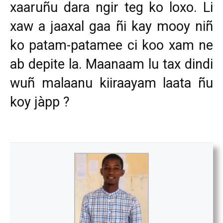
xaaruñu dara ngir teg ko loxo. Li
xaw a jaaxal gaa ñi kay mooy niñ
ko patam-patamee ci koo xam ne
ab depite la. Maanaam lu tax dindi
wuñ malaanu kiiraayam laata ñu
koy jàpp ?