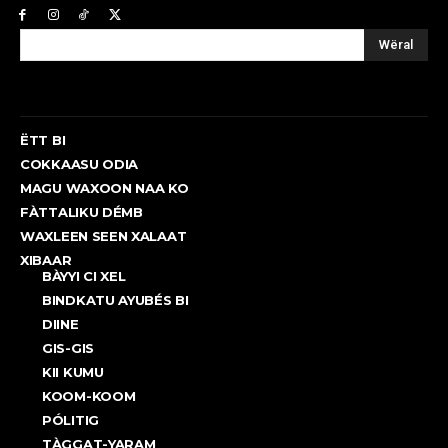
Wëral
ËTT BI
COKKAASU ODIA
MAGU WAXOON NAA KO
FÀTTALIKU DÉMB
WAXLEEN SEEN XALAAT
XIBAAR
BÀYYI CI XEL
BINDKATU AYUBÉS BI
DIINE
GIS-GIS
KII KUMU
KOOM-KOOM
PÓLITIG
TÀGGAT-YARAM