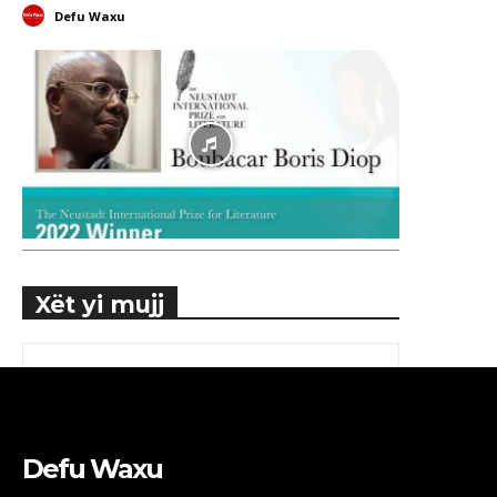
Defu Waxu
Xët yi mujj
Defu Waxu