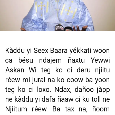
Kàddu yi Seex Baara yékkati woon
ca bésu ndajem ñaxtu Yewwi
Askan Wi teg ko ci deru njiitu
réew mi jural na ko coow ba yoon
teg ko ci loxo. Ndax, dañoo jàpp
ne kàddu yi dafa ñaaw ci ku toll ne
Njiitum réew. Ba tax na, ñoom