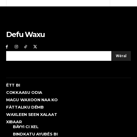
Defu Waxu
Wëral
ËTT BI
COKKAASU ODIA
MAGU WAXOON NAA KO
FÀTTALIKU DÉMB
WAXLEEN SEEN XALAAT
XIBAAR
BÀYYI CI XEL
BINDKATU AYUBÉS BI