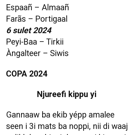
Espaañ – Almaañ
Farãs – Portigaal
6 sulet 2024
Peyi-Baa – Tirkii
Àngalteer – Siwis
COPA 2024
Njureefi kippu yi
Gannaaw ba ekib yépp amalee
seen i 3i mats ba noppi, nii di waaj