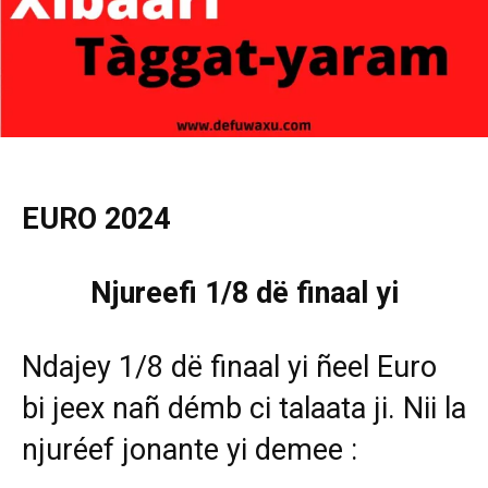
EURO 2024
Njureefi 1/8 dë finaal yi
Ndajey 1/8 dë finaal yi ñeel Euro
bi jeex nañ démb ci talaata ji. Nii la
njuréef jonante yi demee :