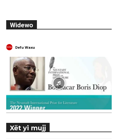
Widewo
Defu Waxu
Xët yi mujj