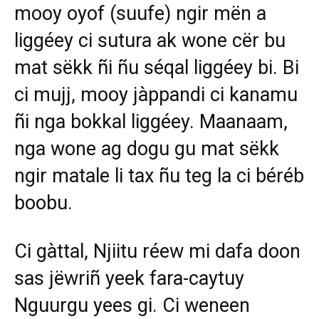
mooy oyof (suufe) ngir mën a
liggéey ci sutura ak wone cër bu
mat sëkk ñi ñu séqal liggéey bi. Bi
ci mujj, mooy jàppandi ci kanamu
ñi nga bokkal liggéey. Maanaam,
nga wone ag dogu gu mat sëkk
ngir matale li tax ñu teg la ci béréb
boobu.
Ci gàttal, Njiitu réew mi dafa doon
sas jëwriñ yeek fara-caytuy
Nguurgu yees gi. Ci weneen