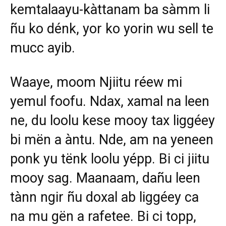
kemtalaayu-kàttanam ba sàmm li
ñu ko dénk, yor ko yorin wu sell te
mucc ayib.
Waaye, moom Njiitu réew mi
yemul foofu. Ndax, xamal na leen
ne, du loolu kese mooy tax liggéey
bi mën a àntu. Nde, am na yeneen
ponk yu tënk loolu yépp. Bi ci jiitu
mooy sag. Maanaam, dañu leen
tànn ngir ñu doxal ab liggéey ca
na mu gën a rafetee. Bi ci topp,