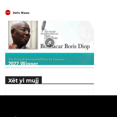
Defu Waxu
Xët yi mujj