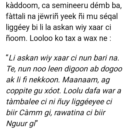
kàddoom, ca semineer
u démb ba,
fàttali na jëwriñ yeek ñi mu séqal
liggéey bi li la askan wiy xaar ci
ñoom. Looloo ko tax a wax ne :
“
Li askan wiy xaar ci nun bari na.
Te, nun noo leen digoon ab dogoo
ak li fi nekkoon. Maanaam, ag
coppite gu xóot. Loolu dafa war a
tàmbalee ci ni ñuy liggéeyee ci
biir Càmm gi, rawatina ci biir
Nguur gi
”