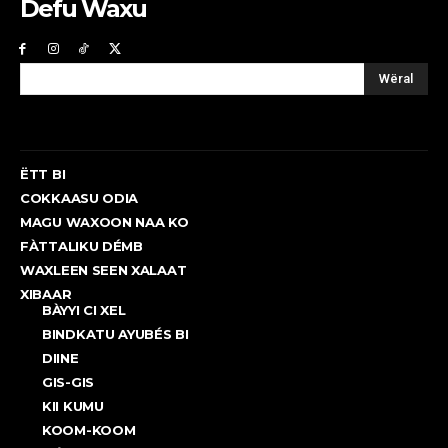
Defu Waxu
Wëral
ËTT BI
COKKAASU ODIA
MAGU WAXOON NAA KO
FÀTTALIKU DÉMB
WAXLEEN SEEN XALAAT
XIBAAR
BÀYYI CI XEL
BINDKATU AYUBÉS BI
DIINE
GIS-GIS
KII KUMU
KOOM-KOOM