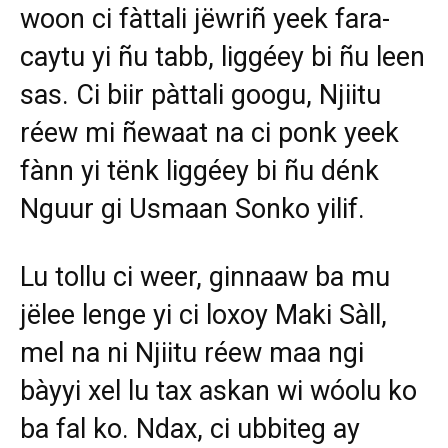
woon ci
fàttali jëwriñ yeek fara-
caytu yi ñu tabb
, liggéey
bi ñu leen
sas. Ci biir pàttali googu, Njiitu
réew mi ñewaat na ci ponk yeek
fànn
yi
tënk liggéey bi ñu dénk
Nguur gi Usmaan Sonko yilif.
Lu tollu ci weer
,
ginnaaw ba mu
jëlee lenge yi ci loxoy Maki Sàll,
mel na ni Njiitu réew maa ngi
bàyyi xel lu tax askan wi wóolu ko
ba fal ko. Ndax, ci ubbiteg ay