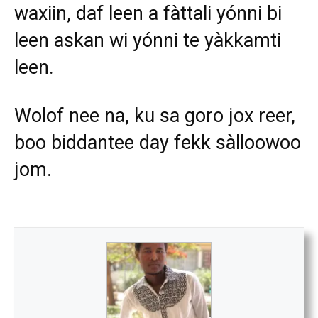
waxiin, daf leen a fàttali yónni bi
leen askan wi yónni te yàkkamti
leen.
Wolof nee na, ku sa goro jox reer,
boo biddantee day fekk sàlloowoo
jom.