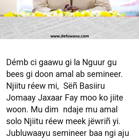
Démb ci gaawu gi
la Nguur gu
bees gi doon amal ab semineer.
Njiitu réew mi, Sëñ Basiiru
Jomaay Jaxaar Fay moo ko jiite
woon. Mu dim ndaje mu amal
solo Njiitu réew meek jëwriñ yi.
Jubluwaayu semineer baa ngi aju