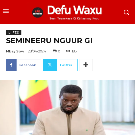
LI FËS
SEMINEERU NGUUR GI
Mbay Sow
28/04/2024
0
185
Facebook
Twitter