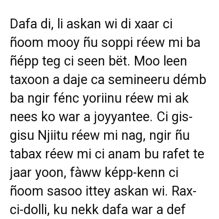
Dafa di, li askan wi di xaar ci
ñoom mooy ñu soppi réew mi ba
ñépp teg ci seen bët. Moo leen
taxoon a daje ca semineeru démb
ba ngir fénc yoriinu réew mi ak
nees ko war a joyyantee. Ci gis-
gisu Njiitu réew mi nag, ngir ñu
tabax réew mi ci anam bu rafet te
jaar yoon, fàww képp-kenn ci
ñoom sasoo ittey askan wi. Rax-
ci-dolli, ku nekk dafa war a def