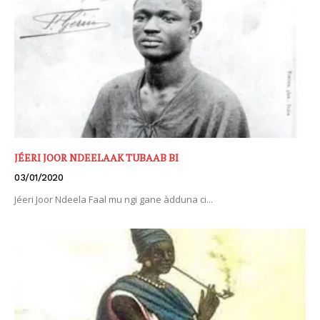
JÉERI JOOR NDEELAAK TUBAAB BI
03/01/2020
Jéeri Joor Ndeela Faal mu ngi gane àdduna ci...