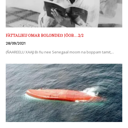
FÀTTALIKU OMAR BOLONDEŊ JÓOB… 2/2
28/09/2021
(ÑAAREELU XAAJ) Bi ñu nee Senegaal moom na boppam tamit,...