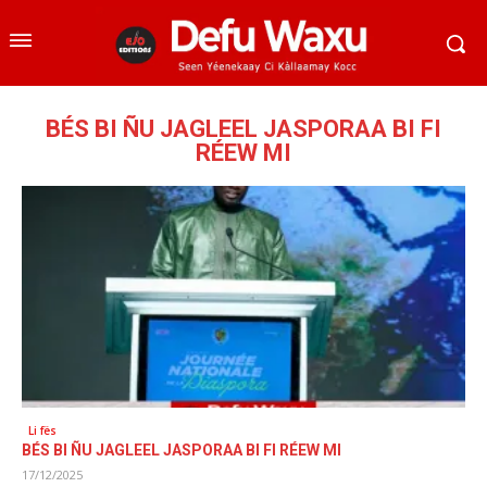
BÉS BI ÑU JAGLEEL JASPORAA BI FI
RÉEW MI
Li fës
BÉS BI ÑU JAGLEEL JASPORAA BI FI RÉEW MI
17/12/2025