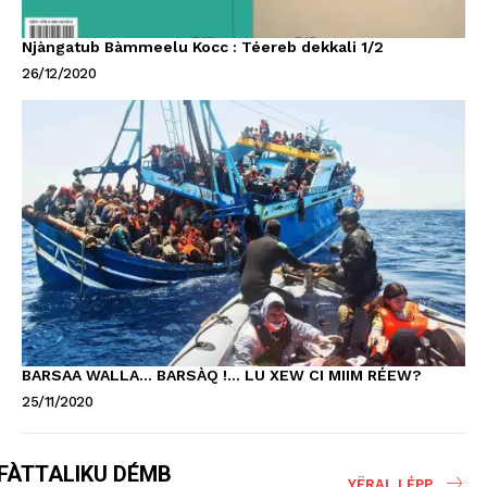
Njàngatub Bàmmeelu Kocc : Téereb dekkali 1/2
26/12/2020
BARSAA WALLA… BARSÀQ !… LU XEW CI MIIM RÉEW?
25/11/2020
FÀTTALIKU DÉMB
YËRAL LÉPP