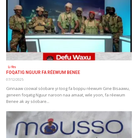
Li fës
FOQATIG NGUUR FA RÉEWUM BENEE
07/12/2025
Ginnaaw coowal sóobare yi toog fa boppu réewum Gine Bisaawu,
geneen foqatig Nguur naroon naa amaat, wile yoon, fa réewum
Benee ak ay sóobare...