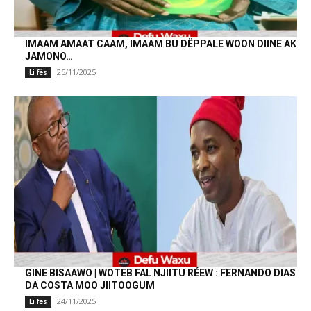
IMAAM AMAAT CAAM, IMAAM BU DËPPALE WOON DIINE AK
JAMONO…
25/11/2025
Li fës
GINE BISAAWO | WOTEB FAL NJIITU RÉEW : FERNANDO DIAS
DA COSTA MOO JIITOOGUM
24/11/2025
Li fës