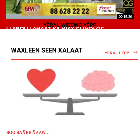
00:15:20
YËRAL WIDEWO YÉPP
LI ABDU LAHAAT KA WAX CI WOLOF
WAXLEEN SEEN XALAAT
YËRAL LÉPP
BOO BAÑEE ÑAAW…