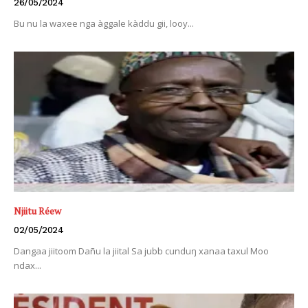
26/05/2024
Bu nu la waxee nga àggale kàddu gii, looy...
Njiitu Réew
02/05/2024
Dangaa jiitoom Dañu la jiital Sa jubb cunduŋ xanaa taxul Moo
ndax...