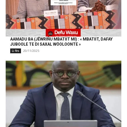
AAMADU BA (JËWRIÑU MBATIIT MI) : « MBATIIT, DAFAY
JUBOOLE TE DI SAXAL WÓOLOONTE »
20/11/2025
Li fës