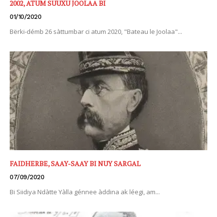
2002, ATUM SUUXU JOOLAA BI
01/10/2020
Bërki-démb 26 sàttumbar ci atum 2020, "Bateau le Joolaa"...
FAIDHERBE, SAAY-SAAY BI NUY SARGAL
07/09/2020
Bi Siidiya Ndàtte Yàlla génnee àddina ak léegi, am...