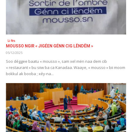
Li fës
MOUSSO NGIR « JIGÉEN GÉNN CIG LËNDËM »
05/12/2025
Soo déggee baatu « mousso », sam xel mën naa dem cib
« restaurant » bu siiw ba ca Kanadaa. Waaye, « mousso » bii moom
bokkul ak booba ; xéy-na...