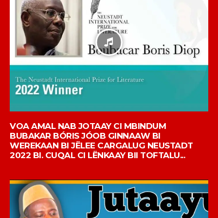
VOA AMAL NAB JOTAAY CI MBINDUM
BUBAKAR BÓRIS JÓOB GINNAAW BI
WEREKAAN BI JËLEE CARGALUG NEUSTADT
2022 BI. CUQAL CI LËNKAAY BII TOFTALU...