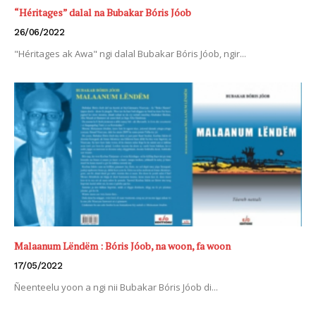
“Héritages” dalal na Bubakar Bóris Jóob
26/06/2022
"Héritages ak Awa" ngi dalal Bubakar Bóris Jóob, ngir...
Malaanum Lëndëm : Bóris Jóob, na woon, fa woon
17/05/2022
Ñeenteelu yoon a ngi nii Bubakar Bóris Jóob di...