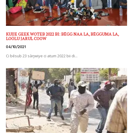
KUJJE GEEK WOTEB 2022 BI: BËGG NAA LA, BËGGUMA LA,
LOOLU JARUL COOW
04/10/2021
Ci bésub 23 sàŋwiye ci atum 2022 bii di...