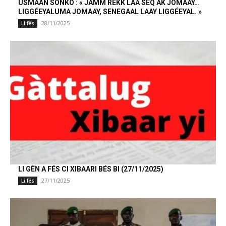
USMAAN SONKO : « JÀMM REKK LAA SÉQ AK JOMAAY…
LIGGÉEYALUMA JOMAAY, SENEGAAL LAAY LIGGÉEYAL. »
28/11/2025
Li fës
LI GËN A FÉS CI XIBAARI BÉS BI (27/11/2025)
27/11/2025
Li fës