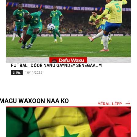
FUTBAL : DÓOR NAÑU GAYNDEY SENEGAAL YI
16/11/2025
Li fës
MAGU WAXOON NAA KO
YËRAL LÉPP