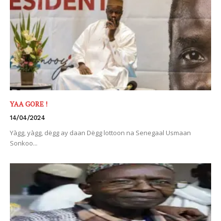
YAA GORE !
14/04/2024
Yàgg, yàgg, dëgg ay daan Dëgg lottoon na Senegaal Usmaan
Sonkoo...