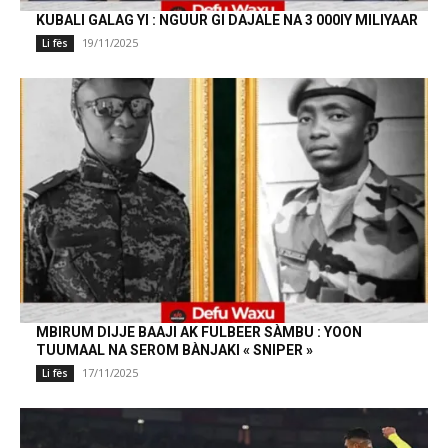
KUBALI GALAG YI : NGUUR GI DAJALE NA 3 000IY MILIYAAR
19/11/2025
Li fës
MBIRUM DIJJE BAAJI AK FULBEER SÀMBU : YOON
TUUMAAL NA SEROM BÀNJAKI « SNIPER »
17/11/2025
Li fës