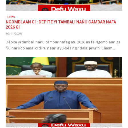
Li fës
NGOMBLAAN GI : DÉPITE YI TÀMBALI NAÑU CÀMBAR NAFA
2026 GI
30/11/2025
Dépite yi tàmbali nañu càmbar nafag atu 2026 mi fa Ngomblaan ga.
Ñu nar koo amal ci diiru ñaari ayu-bés ngir dalal jëwriñi Càmm...