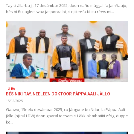
Tay ci àllarba ji, 17 desàmbar 2025, doon nañu màggal fa Jamñaajo,
bés bi ñu jagleel waa jasporaa bi, ci njiiteefu Njiitu réew mi...
Li fës
BÉS NIKI TAY, NEELEEN DOKTOOR PÀPPA AALI JÀLLO
15/12/2025
Gaawo, 13eelu desàmbar 2025, ca Jàngune bu Ndar, la Pàppa Aali
Jàllo (njiitul LDW) doon gaaral teesam ci Làkk ak mbatiiti Afrig, duppe
ko...