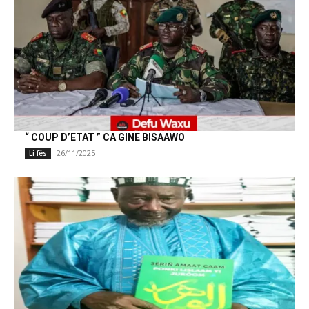
“ COUP D’ETAT ” CA GINE BISAAWO
26/11/2025
Li fës