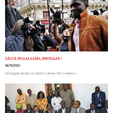
GÀCCE NGAALAAMA, MBUGAAR !
16/11/2021
Senegaal amati na ndam ci 3eelu fan ci weeru...